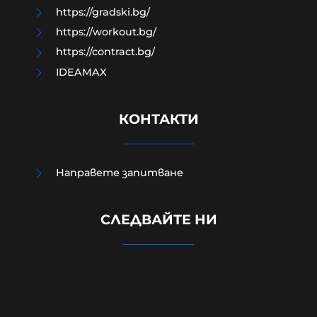
https://gradski.bg/
https://workout.bg/
https://contract.bg/
IDEAMAX
КОНТАКТИ
Направете запитване
Външно министерство привика
СЛЕДВАЙТЕ НИ
украинската посланичка заради
падналия дрон
08-08-2026г.
292
Лентата