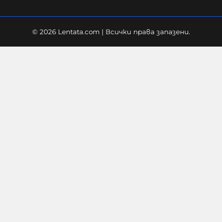
© 2026 Lentata.com | Всички права запазени.
Дронът "Майя" тежи около 25
килограма, може да носи бойни
глави до 5 кг
08-08-2026г.
235
Лентата