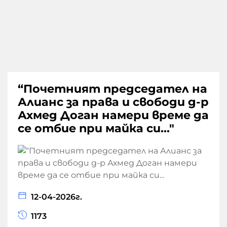
“Почетният председател на
Алианс за права и свободи д-р
Ахмед Доган намери време да
се отбие при майка си..."
12-04-2026г.
1173