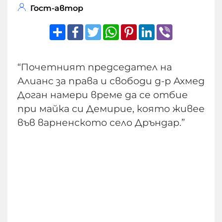
Гост-автор
Share
Facebook
Twitter
WhatsApp
Pinterest
LinkedIn
Viber
“Почетният председател на
Алианс за права и свободи д-р Ахмед
Доган намери време да се отбие
при майка си Демирие, която живее
във варненското село Дръндар.”