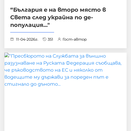
“България е на второ място в
Света след украйна по де-
популация..."
11-04-2026г.
351
Гост-автор