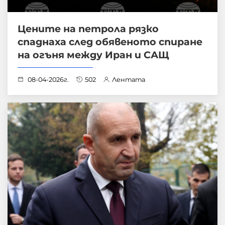
Цените на петрола рязко
спаднаха след обявеното спиране
на огъня между Иран и САЩ
08-04-2026г.
502
Лентата