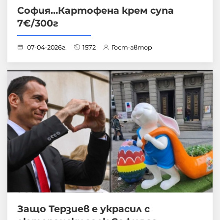
София…Картофена крем супа
7€/300г
07-04-2026г.
1572
Гост-автор
Защо Терзиев е украсил с