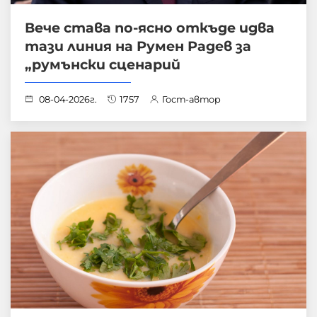
Вече става по-ясно откъде идва
тази линия на Румен Радев за
„румънски сценарий
08-04-2026г.
1757
Гост-автор