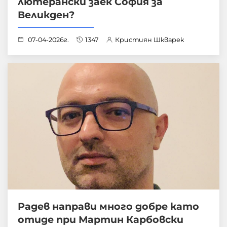
лютерански заек София за
Великден?
07-04-2026г.
1347
Кристиян Шкварек
Радев направи много добре като
отиде при Мартин Карбовски