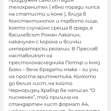
придружен само от един
телохранител ( явно поради липса
на статисти и коне ), влиза в
Константинопол и първото лице,
което случайно среща в града, е
василевсът Роман Лакапин,
накачулен с корона и всички
императорски регалии. В Преслав
наставникът на
престолонаследника Петър и княз
Боян – вече брадати мъже – ги учи
на проста аритметика. Колкото
до белия лист, на който
Черноризец Храбър бе написал “О
писменех”, той прилича на
стандартен лист формат А4,