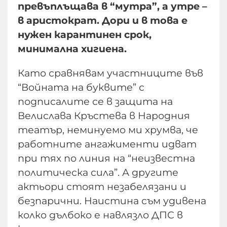
превъплъщава в “мутра”, а утре –
в аристократ. Дори и в това е
нужен карантинен срок,
минимална хигиена.
Като сравнявам участниците във
“Войната на буквите” с
подписалите се в защита на
Велислава Кръстева в Народния
театър, неминуемо ми хрумва, че
работните ангажименти идват
при тях по линия на “неизвестна
политическа сила”. А другите
актьори стоят незабелязани и
безпарични. Наистина съм удивена
колко дълбоко е навлязло ДПС в