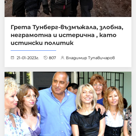
Грета Тунберг-възмъжала, злобна,
неграмотна и истерична , като
истински политик
21-01-2023г.
807
Владимир Тупавичаров