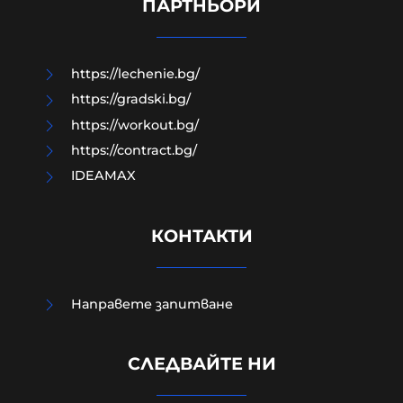
НИТО ЕДИН склад на Ozon-Русия?
ПАРТНЬОРИ
05-08-2026г.
11
Гост-автор
https://lechenie.bg/
https://gradski.bg/
https://workout.bg/
https://contract.bg/
IDEAMAX
КОНТАКТИ
Направете запитване
Арестуваха международен
СЛЕДВАЙТЕ НИ
наркобос в наш курорт, прекарвал
дрога от Украйна към ЕС