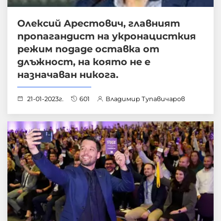
Олексий Арестович, главният
пропагандист на укронацисткия
режим подаде оставка от
длъжност, на която не е
назначаван никога.
21-01-2023г.
601
Владимир Тупавичаров