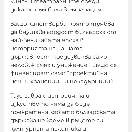
кино- и театралните среди,
докато съм била в емиграция.
Защо кинотворба, която трябва
да внушава гордост българска от
най-величавата епоха в
историята на нашата
държавност, предизвиква само
неловък смях и унижение? Защо се
финансират само “проекти” на
нечии храненици и некадърници?
Тази гавра с историята и
изкуството няма да бъде
прекратена, докато българската
държава не вземе в ръцете си
културната политика и