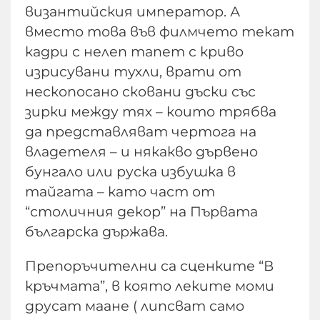
византийския император. А
вместо това във филмчето текат
кадри с нелеп тапет с криво
изрисувани тухли, врати от
нескопосано сковани дъски със
зирки между тях – които трябва
да представляват чертога на
владетеля – и някакво дървено
бунгало или руска избушка в
тайгата – като част от
“столичния декор” на Първата
българска държава.
Препоръчителни са сценките “В
кръчмата”, в която леките моми
друсат маане ( липсват само