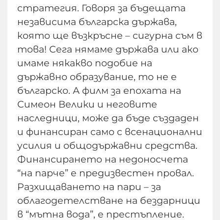
стратегия. Говоря за бъдещата
независима българска държава,
която ще възкръсне – сигурна съм в
това! Сега нямаме държава или ако
имаме някакво подобие на
държавно образувание, то не е
българско. А филм за епохата на
Симеон Велики и неговите
наследници, може да бъде създаден
и финансиран само с всенационални
усилия и общодържавни средства.
Финансирането на недоносчета
“на парче” е предизвестен провал.
Разхищаването на пари – за
облагодетелстване на бездарници
в “мътна вода”, е престъпление.