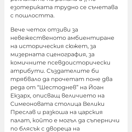
езотериката трудно се съчетава
с пошлостта.
Вече четох отзиви за
невежественото амбиентиране
на историческия сюжет, за
мизерната сценография, за
комичните псевдоисторически
атрибути. Създателите би
трябвало да прочетат поне два
реда от “Шестоднев” на Йоан
Екзарх, описващ величието на
Симеоновата столица Велики
Преслав и разкоша на царския
палат, който е могъл да съперничи
по блясък с двореца на