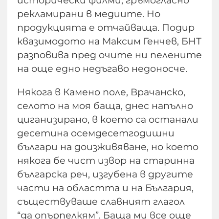
исторически филми, гръмогласно
рекламирани в медиите. Но
продукцията е отчайваща. Подир
квазимодото на Максим Генчев, БНТ
разповива пред очите ни пелените
на още едно недъгаво недоносче.
Някога в Камено поле, Врачанско,
селото на моя баща, днес напълно
циганизирано, в което са останали
десетина осемдесетгодишни
българи на доизживяване, но което
някога бе чист извор на старинна
българска реч, изгубена в другите
части на областта и на България,
съществуваше славният глагол
“да опърпелкям”. Баща ми все още