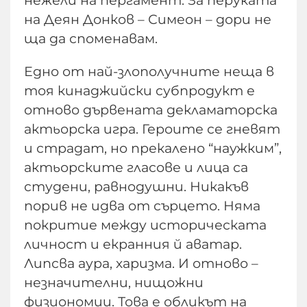
нежели на пергамент. За перуката
на Деян Донков – Симеон – дори не
ща да споменавам.
Едно от най-злополучните неща в
тоя кинаджийски субпродукт е
отново дървената декламаторска
актьорска игра. Героите се гневят
и страдат, но прекалено “наужким”,
актьорските гласове и лица са
студени, равнодушни. Никакъв
порив не идва от сърцето. Няма
покритие между историческата
личност и екранния й аватар.
Липсва аура, харизма. И отново –
незначителни, нищожни
физиономии. Това е обликът на