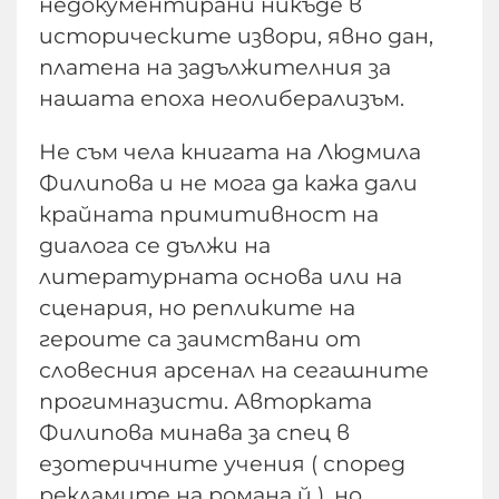
недокументирани никъде в
историческите извори, явно дан,
платена на задължителния за
нашата епоха неолиберализъм.
Не съм чела книгата на Людмила
Филипова и не мога да кажа дали
крайната примитивност на
диалога се дължи на
литературната основа или на
сценария, но репликите на
героите са заимствани от
словесния арсенал на сегашните
прогимназисти. Авторката
Филипова минава за спец в
езотеричните учения ( според
рекламите на романа й ), но