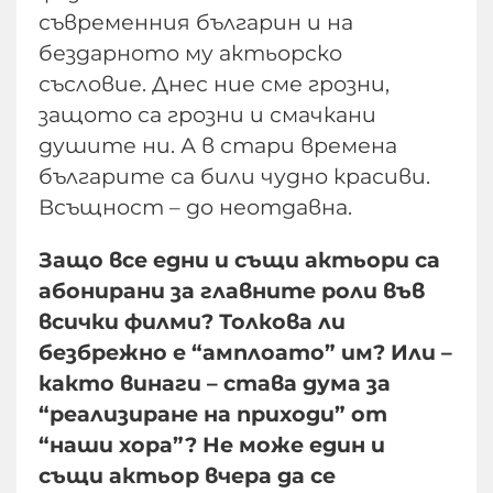
съвременния българин и на
бездарното му актьорско
съсловие. Днес ние сме грозни,
защото са грозни и смачкани
душите ни. А в стари времена
българите са били чудно красиви.
Всъщност – до неотдавна.
Защо все едни и същи актьори са
абонирани за главните роли във
всички филми? Толкова ли
безбрежно е “амплоато” им? Или –
както винаги – става дума за
“реализиране на приходи” от
“наши хора”? Не може един и
същи актьор вчера да се