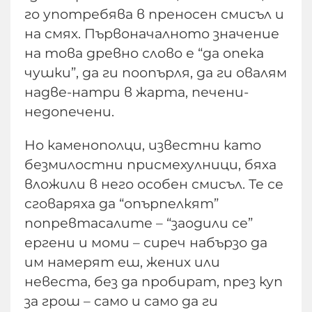
го употребява в преносен смисъл и
на смях. Първоначалното значение
на това древно слово е “да опека
чушки”, да ги поопърля, да ги овалям
надве-натри в жарта, печени-
недопечени.
Но каменополци, известни като
безмилостни присмехулници, бяха
вложили в него особен смисъл. Те се
сговаряха да “опърпелкят”
попревтасалите – “заодили се”
ергени и моми – сиреч набързо да
им намерят еш, жених или
невеста, без да пробират, през куп
за грош – само и само да ги