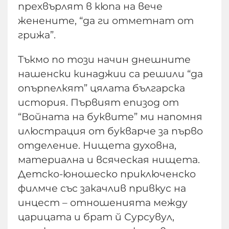
прехвърлят в кюпа на вече
женените, “да ги отметнат от
грижа”.
Тъкмо по този начин днешните
нашенски кинаджии са решили “да
опърпелкят” цялата българска
история. Първият епизод от
“Войната на буквите” ми напомня
илюстрация от букварче за първо
отделение. Нищета духовна,
материална и всяческая нищета.
Детско-юношеско приключенско
филмче със закачлив привкус на
инцест – отношенията между
царицата и брат й Сурсувул,