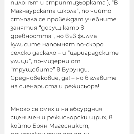
пилонът и стриптизьорката ), “В
Магнаурската школа”, по чийто
стъпала се провеждат учебните
занятия “досущ като в
древността”, но във филма
кулисите напомнят по-скоро
селско даскало – и “цариградските
улици”, по-мизерни от
“трущобите” в Бурунди.
Средновековие, да! – но в главите
на сценариста и режисьора!
Много се смях и на абсурдния
сценичен и режисьорски щрих, в
който Боян Магесникът,