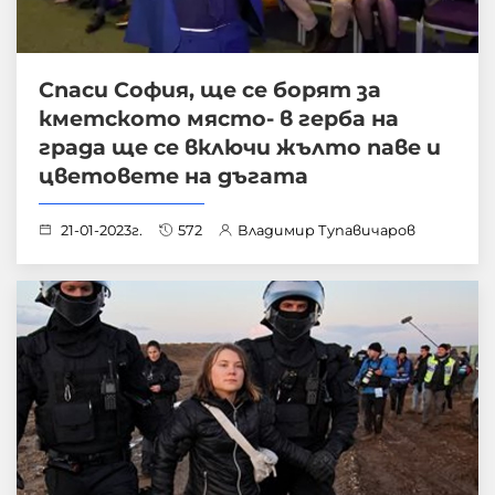
Спаси София, ще се борят за
кметското място- в герба на
града ще се включи жълто паве и
цветовете на дъгата
21-01-2023г.
572
Владимир Тупавичаров