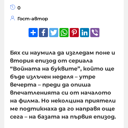
0
Гост-автор
Share
Facebook
Twitter
WhatsApp
Pinterest
LinkedIn
Viber
Бях си наумила да изгледам поне и
втория епизод от сериала
“Войната на буквите”, който ще
бъде излъчен неделя – утре
вечерта – преди да опиша
впечатленията си от началото
на филма. Но неколцина приятели
ме подтикнаха да го направя още
сега – на базата на първия епизод.