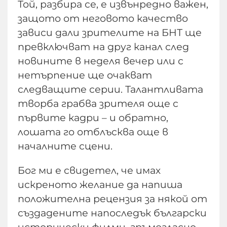
Той, разбира се, е извънредно важен,
защото от неговото качество
зависи дали зрителите на БНТ ще
превключват на друг канал след
новините в неделя вечер или с
нетърпение ще очакват
следващите серии. Талантливата
творба грабва зрителя още с
първите кадри – и обратно,
лошата го отблъсква още в
началните сцени.
Бог ми е свидетел, че имах
искреното желание да напиша
положителна рецензия за някой от
създадените напоследък български