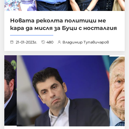
Новата реколта политици ме
кара да мисля за Буци с носталгия
21-01-2023г.
480
Владимир Тупавичаров