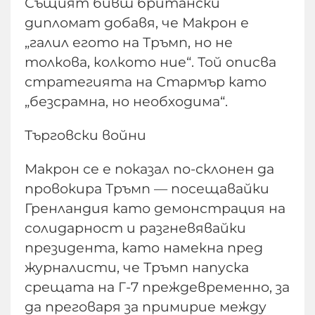
Същият бивш британски
дипломат добавя, че Макрон е
„галил егото на Тръмп, но не
толкова, колкото ние“. Той описва
стратегията на Стармър като
„безсрамна, но необходима“.
Търговски войни
Макрон се е показал по-склонен да
провокира Тръмп — посещавайки
Гренландия като демонстрация на
солидарност и разгневявайки
президента, като намекна пред
журналисти, че Тръмп напуска
срещата на Г-7 преждевременно, за
да преговаря за примирие между