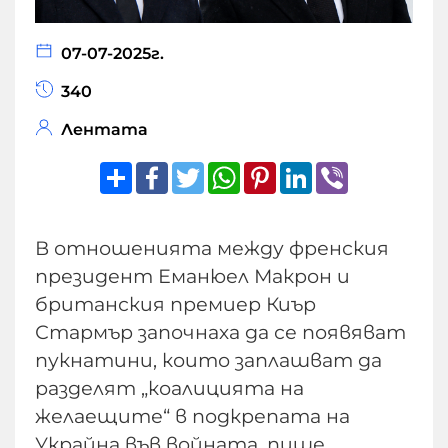
07-07-2025г.
340
Лентата
Share
Facebook
Twitter
WhatsApp
Pinterest
LinkedIn
Viber
В отношенията между френския
президент Еманюел Макрон и
британския премиер Киър
Стармър започнаха да се появяват
пукнатини, които заплашват да
разделят „коалицията на
желаещите“ в подкрепата на
Украйна във войната, пише