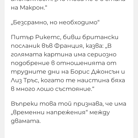
на Макрон.“
„Безсрамно, но необходимо“
Питър Рикетс, бивш британски
посланик във Франция, казва: „В
голямата картина има сериозно
подобрение в отношенията от
трудните дни на Борис Джонсън и
Лиз Тръс, когато те наистина бяха
в много лошо състояние.“
Въпреки това той признава, че има
„временни напрежения“ между
двамата.