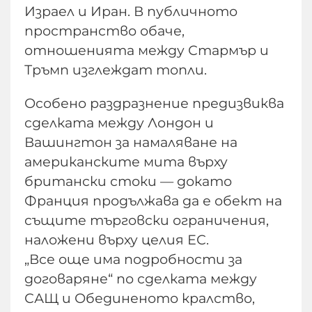
Израел и Иран. В публичното
пространство обаче,
отношенията между Стармър и
Тръмп изглеждат топли.
Особено раздразнение предизвиква
сделката между Лондон и
Вашингтон за намаляване на
американските мита върху
британски стоки — докато
Франция продължава да е обект на
същите търговски ограничения,
наложени върху целия ЕС.
„Все още има подробности за
договаряне“ по сделката между
САЩ и Обединеното кралство,