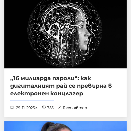
„16 милиарда пароли“: как
дигиталният рай се превърна в
електронен концлагер
29-11-2025г.
755
Гост-автор