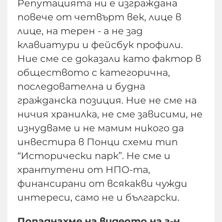
Репутацията ни е изграждана
повече от четвърт век, лице в
лице, на терен - а не зад
клавиатури и фейсбук профили.
Ние сме се доказали като фактор в
обществото с категорична,
последователна и будна
гражданска позиция. Ние не сме на
ничия хранилка, не сме зависими, не
изнудваме и не мамим никого да
инвестира в Понци схеми тип
“Исторически парк”. Не сме и
хрантутени от НПО-та,
финансирани от всякакви чужди
интереси, само не и български.
Попаднахме на видеото на г-н