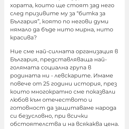
хората, които ще стоят зад него
след призивите му за “битка за
България”, която по негови думи
нямало да бъде нито мирна, нито
красива?
Ние сме най-силната организация в
България, представляваща най-
голямата социална група в
родината ни - левскарите. Имаме
повече от 25 години история, през
които многократно сме показвали
любов към отечеството и
готовност да защитаваме народа
си безусловно, при всички
обстоятелства и на всякаква цена.