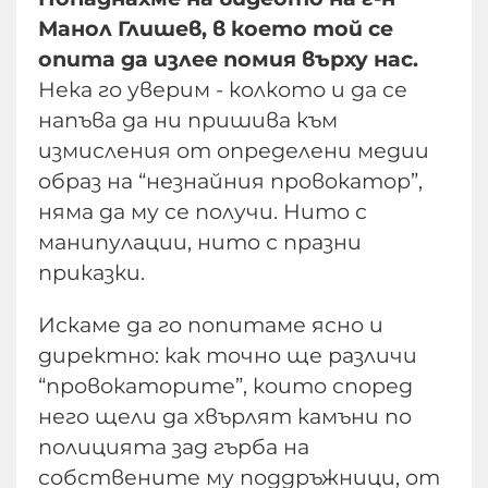
Манол Глишев, в което той се
опита да излее помия върху нас.
Нека го уверим - колкото и да се
напъва да ни пришива към
измисления от определени медии
образ на “незнайния провокатор”,
няма да му се получи. Нито с
манипулации, нито с празни
приказки.
Искаме да го попитаме ясно и
директно: как точно ще различи
“провокаторите”, които според
него щели да хвърлят камъни по
полицията зад гърба на
собствените му поддръжници, от