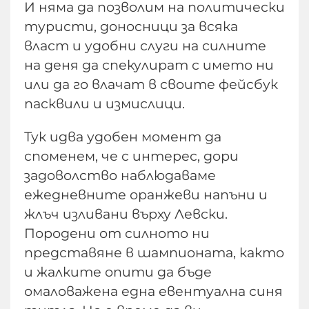
И няма да позволим на политически
туристи, доносници за всяка
власт и удобни слуги на силните
на деня да спекулират с името ни
или да го влачат в своите фейсбук
пасквили и измислици.
Тук идва удобен момент да
споменем, че с интерес, дори
задоволство наблюдаваме
ежедневните оранжеви напъни и
жлъч изливани върху Левски.
Породени от силното ни
представяне в шампионата, както
и жалките опити да бъде
омаловажена една евентуална синя