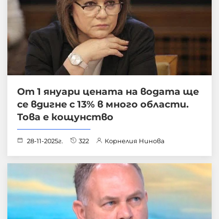
От 1 януари цената на водата ще
се вдигне с 13% в много области.
Това е кощунство
28-11-2025г.
322
Корнелия Нинова