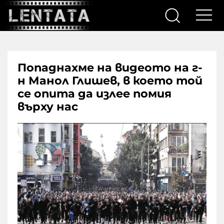
Попаднахме на видеото на г-
н Манол Глишев, в което той
се опита да излее помия
върху нас