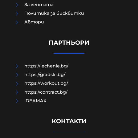
За лентата
Политика за бисквитки
Aвтори
Модернизацията на бойната ни
авиация – срамна история за 17
години нехайство и саботажи
ПАРТНЬОРИ
06-08-2026г.
29
Лентата
https://lechenie.bg/
https://gradski.bg/
https://workout.bg/
https://contract.bg/
IDEAMAX
КОНТАКТИ