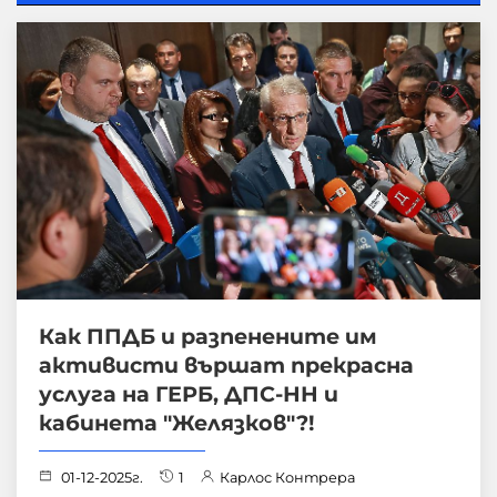
Как ППДБ и разпенените им
активисти вършат прекрасна
услуга на ГЕРБ, ДПС-НН и
кабинета "Желязков"?!
01-12-2025г.
1
Карлос Контрера