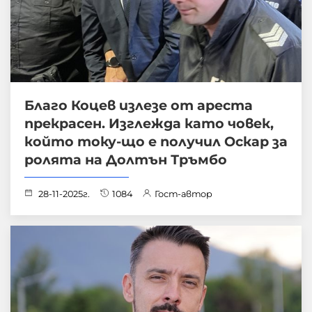
Благо Коцев излезе от ареста
прекрасен. Изглежда като човек,
който току-що е получил Оскар за
ролята на Долтън Тръмбо
28-11-2025г.
1084
Гост-автор