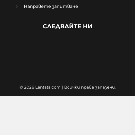
Направете запитване
УНИЦЕФ: Израел убива средно по
едно дете на ден в Газа след
СЛЕДВАЙТЕ НИ
„примирието“ от октомври 2025
г.
06-08-2026г.
8
Лентата
© 2026 Lentata.com | Всички права запазени.