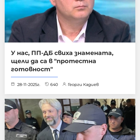
У нас, ПП-ДБ свиха знамената,
щели да са в "протестна
готовност"
28-11-2025г.
640
Георги Кадиев