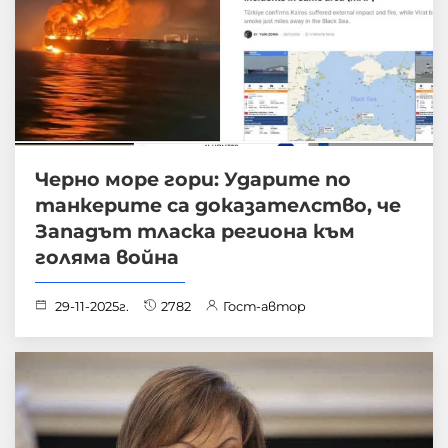
Черно море гори: Ударите по
танкерите са доказателство, че
Западът тласка региона към
голяма война
29-11-2025г.
2782
Гост-автор