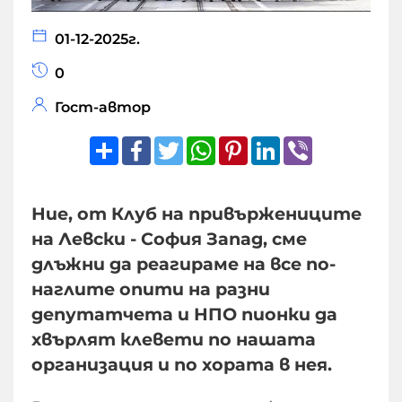
01-12-2025г.
0
Гост-автор
Share
Facebook
Twitter
WhatsApp
Pinterest
LinkedIn
Viber
Ние, от Клуб на привържениците
на Левски - София Запад, сме
длъжни да реагираме на все по-
наглите опити на разни
депутатчета и НПО пионки да
хвърлят клевети по нашата
организация и по хората в нея.