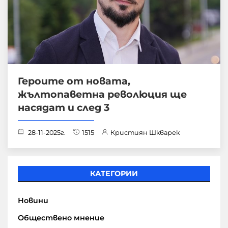
Героите от новата,
жълтопаветна революция ще
насядат и след 3
28-11-2025г.
1515
Кристиян Шкварек
КАТЕГОРИИ
Новини
Обществено мнение