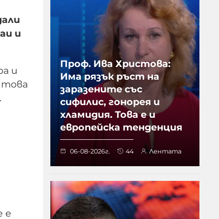
дали
аи и
Проф. Ива Христова:
ра и
Има рязък ръст на
 това
заразените със
.
сифилис, гонорея и
хламидия. Това е и
европейска тенденция
06-08-2026г.
44
Лентата
 е