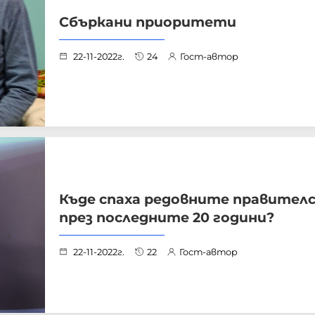
Сбъркани приоритети
22-11-2022г.
24
Гост-автор
Къде спаха редовните правител
през последните 20 години?
22-11-2022г.
22
Гост-автор