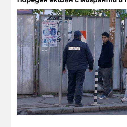
Пореден екшън с мигранти и