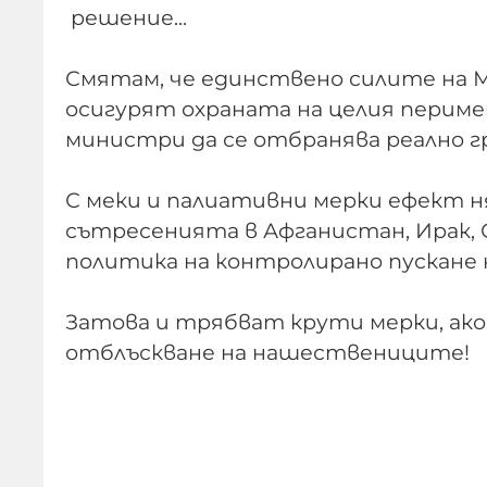
решение...
Смятам, че единствено силите на 
осигурят охраната на целия периме
министри да се отбранява реално 
С меки и палиативни мерки ефект ня
сътресенията в Афганистан, Ирак, 
политика на контролирано пускане 
Затова и трябват крути мерки, ако
отблъскване на нашествениците!