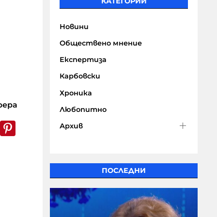
КАТЕГОРИИ
Новини
Обществено мнение
Експертиза
Карбовски
Хроника
рера
Любопитно
k
er
WhatsApp
Pinterest
Архив
ПОСЛЕДНИ