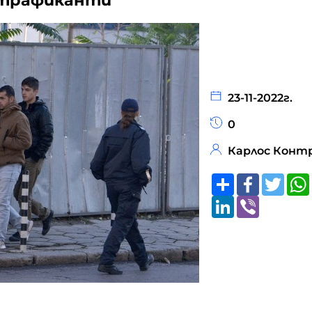
 трафиканти
23-11-2022г.
0
Карлос Конт
Share
Faceboo
Twitt
LinkedIn
Viber