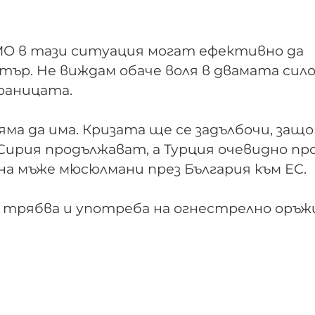
МО в тази ситуация могат ефективно да
тър. Не виждам обаче воля в двамата сил
границата.
ма да има. Кризата ще се задълбочи, защ
Сирия продължават, а Турция очевидно пр
на мъже мюсюлмани през България към ЕС.
 трябва и употреба на огнестрелно оръжи