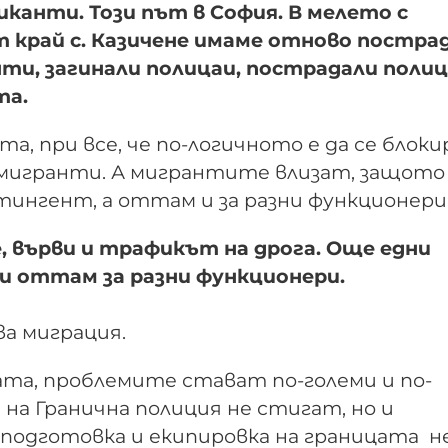
канти. Този път в София. В мелето с
 край с. Казичене имаме отново постра
ти, загинали полицаи, пострадали полиц
та.
 при все, че по-логичното е да се блоки
т мигранти. А мигрантите влизат, защото
тингент, а оттам и за разни функционери
е, върви и трафикът на дрога. Още едни
 и оттам за разни функционери.
ва миграция.
та, проблемите стават по-големи и по-
 на Гранична полиция не стигат, но и
подготовка и екипировка на границата не