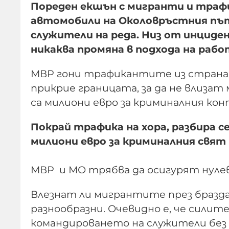
Пореден екшън с мигранти и трафи
автомобили на Околовръстния път
служители на реда. Низ от инциден
никаква промяна в подхода на рабо
МВР гони трафикантите из страната,
прикрие границата, за да не влиза
са милиони евро за криминалния кон
Покрай трафика на хора, разбира с
милиони евро за криминалния свят
МВР и МО трябва да осигурят нуле
Влезнат ли мигрантите през бразда
разнообразни. Очевидно е, че силите
командироването на служители без 