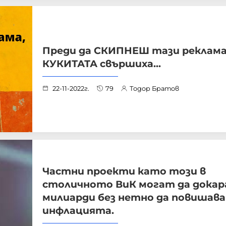
Преди да СКИПНЕШ тази реклама
КУКИТАТА свършиха...
22-11-2022г.
79
Тодор Братов
Частни проекти като този в
столичното ВиК могат да дока
милиарди без нетно да повишав
инфлацията.