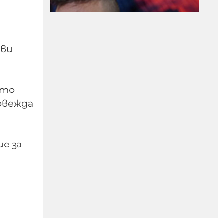
ови
Модернизацията на
бойната ни авиация –
ото
срамна история за 17
овежда
години нехайство и
саботажи
е за
06-08-2026г.
91
Лентата