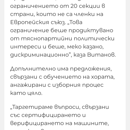
ограничението от 20 секции в
страни, които не са членки на
Европейския съюз. „Това
ограничение беше продиктувано
от тяснопартийни политически
интереси и беше, меко казано,
дискриминационно”, каза Витанов.
Допълнително има предложения,
свързани с обучението на хората,
ангажирани с изборния процес
като цяло.
„Таргетираме въпроси, свързани
със сертифицирането и
верифицирането на машините,