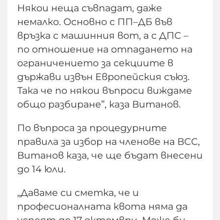
Някои неща съвпадат, даже
немалко. Основно с ПП–ДБ във
връзка с машинния вот, а с ДПС –
по отношение на отпадането на
ограничението за секциите в
държави извън Европейския съюз.
Така че по някои въпроси виждаме
общо разбиране”, каза Витанов.
По въпроса за процедурните
правила за избор на членове на ВСС,
Витанов каза, че ще бъдат внесени
до 14 юли.
„Даваме си сметка, че и
професионалната квота няма да
успеят до 17 октомври. Може би