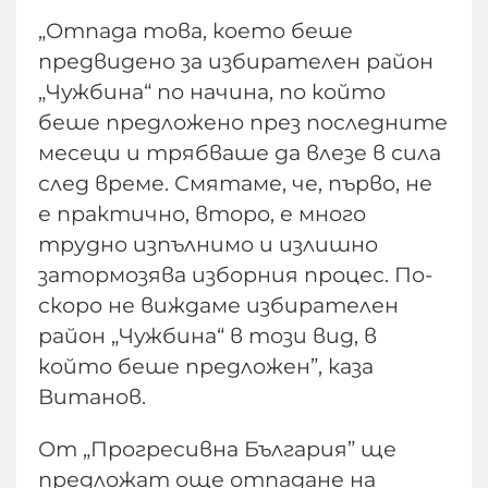
„Отпада това, което беше
предвидено за избирателен район
„Чужбина“ по начина, по който
беше предложено през последните
месеци и трябваше да влезе в сила
след време. Смятаме, че, първо, не
е практично, второ, е много
трудно изпълнимо и излишно
затормозява изборния процес. По-
скоро не виждаме избирателен
район „Чужбина“ в този вид, в
който беше предложен”, каза
Витанов.
От „Прогресивна България” ще
предложат още отпадане на