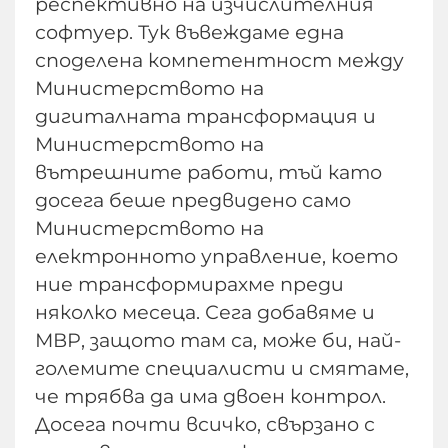
респективно на изчислителния
софтуер. Тук въвеждаме една
споделена компетентност между
Министерството на
дигиталната трансформация и
Министерството на
вътрешните работи, тъй като
досега беше предвидено само
Министерството на
електронното управление, което
ние трансформирахме преди
няколко месеца. Сега добавяме и
МВР, защото там са, може би, най-
големите специалисти и смятаме,
че трябва да има двоен контрол.
Досега почти всичко, свързано с