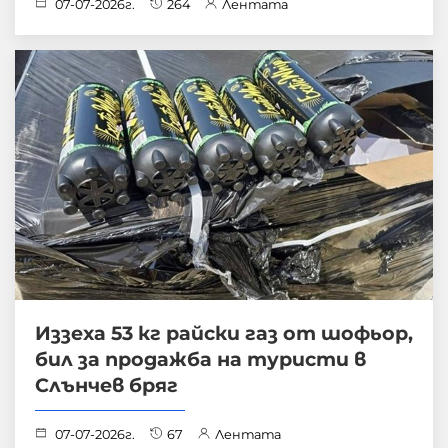
07-07-2026г.
264
Лентата
Иззеха 53 кг райски газ от шофьор,
бил за продажба на туристи в
Слънчев бряг
07-07-2026г.
67
Лентата