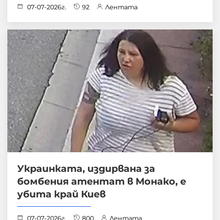
07-07-2026г.
92
Лентата
Украинката, издирвана за
бомбения атентат в Монако, е
убита край Киев
07-07-2026г.
800
Лентата