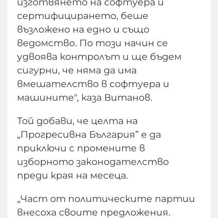
изготвянето на софтуера и
сертифицирането, беше
възложено на едно и също
ведомство. По този начин се
удвоява контролът и ще бъдем
сигурни, че няма да има
вмешателство в софтуера и
машините", каза Витанов.
Той добави, че целта на
„Прогресивна България” е да
приключи с промените в
изборното законодателство
преди края на месеца.
„Част от политическите партии
внесоха своите предложения.