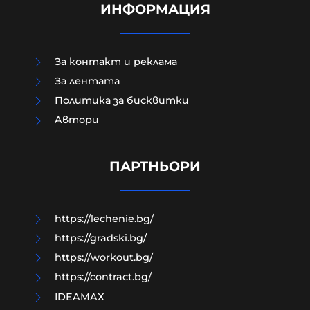
ИНФОРМАЦИЯ
За контакт и реклама
За лентата
Политика за бисквитки
Aвтори
Жестоко убитият в Пловдив
Георги бил сирак, мечтаел за деца
ПАРТНЬОРИ
06-08-2026г.
240
Лентата
https://lechenie.bg/
https://gradski.bg/
https://workout.bg/
https://contract.bg/
IDEAMAX