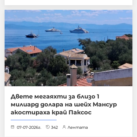
Двете мегаяхти за близо 1
милиард долара на шейх Мансур
акостираха край Паксос
07-07-2026г.
342
Лентата