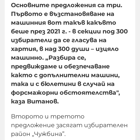
Основните предложения са три.
Първото е възстановяване на
машинния вот такъв какъвто
беше през 2021 г. - в секции под 300
избиратели да се гласува на
хартия, в над 300 души – изцяло
машинно. „Разбира се,
предвиждаме и обезпечаване
както с допълнителни машини,
така и с бюлетини в случай на
форсмажорни обстоятелства",
каза Витанов.
Второто и третото
предложение засягат избирателен
район „Чужбина”.