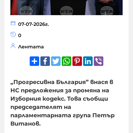
07-07-2026г.
0
Лентата
Share
Facebook
Twitter
WhatsApp
Pinterest
LinkedIn
Viber
„Прогресивна България” внася в
НС предложения за промяна на
Изборния кодекс. Това съобщи
председателят на
парламентарната група Петър
Витанов.