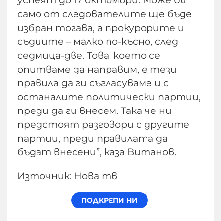
само от следователите ще бъде
избран тогава, а прокурорите и
съдиите – малко по-късно, след
седмица-две. Това, което се
опитваме да направим, е тези
правила да ги съгласуваме и с
останалите политически партии,
преди да ги внесем. Така че ни
предстоят разговори с другите
партии, преди правилата да
бъдат внесени”, каза Витанов.
Източник: Нова тв