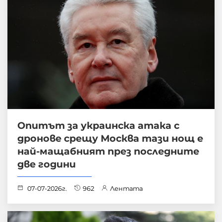
Опитът за украинска атака с
дронове срещу Москва тази нощ е
най-мащабният през последните
две години
07-07-2026г.
962
Лентата