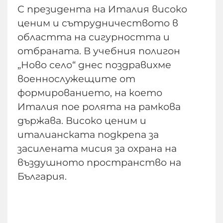
С президента на Италия високо
ценим и сътрудничеството в
областта на сигурността и
отбраната. В учебния полигон
„Ново село“ днес поздравихме
военнослужещите от
формированието, на което
Италия пое ролята на рамкова
държава. Високо ценим и
италианската подкрепа за
засилената мисия за охрана на
въздушното пространство на
България.