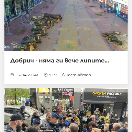
Добрич - няма ги вече липите...
16-04-2024г.
9172
Гост-автор