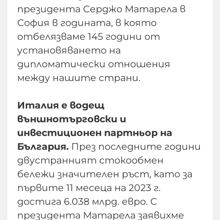
президента Серджо Матарела в
София в годината, в която
отбелязваме 145 години от
установяването на
дипломатически отношения
между нашите страни.
Италия е водещ
външнотърговски и
инвестиционен партньор на
България.
През последните години
двустранният стокообмен
бележи значителен ръст, като за
първите 11 месеца на 2023 г.
достига 6.038 млрд. евро. С
президента Матарела заявихме