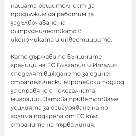
нашата решителност да
продължим да работим за
задълбочаване на
сътрудничеството в
икономиката и инвестициите.
Като държави по външните
граници на ЕС България и Италия
споделят виждането за единен
стратегически европейски подход
за справяне с нелегалната
миграция. Затова приветстваме
усилията за осигуряване на по-
голяма подкрепа от ЕС към
страните на първа линия.