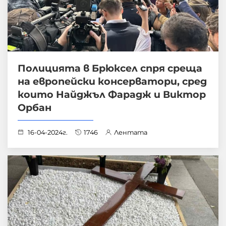
Полицията в Брюксел спря среща
на европейски консерватори, сред
които Найджъл Фарадж и Виктор
Орбан
16-04-2024г.
1746
Лентата