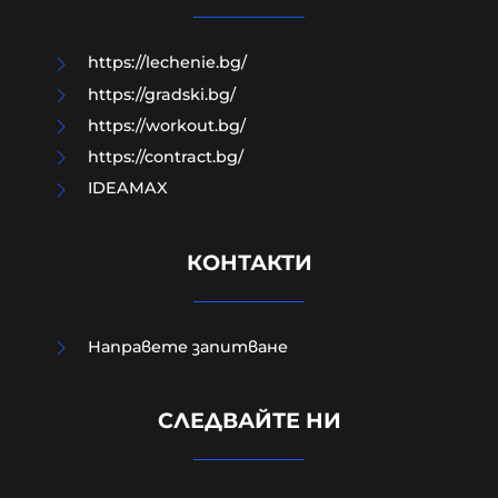
06-08-2026г.
67
Лентата
https://lechenie.bg/
https://gradski.bg/
https://workout.bg/
https://contract.bg/
IDEAMAX
КОНТАКТИ
Направете запитване
УНИЦЕФ: Израел убива средно по
едно дете на ден в Газа след
СЛЕДВАЙТЕ НИ
„примирието“ от октомври 2025
г.