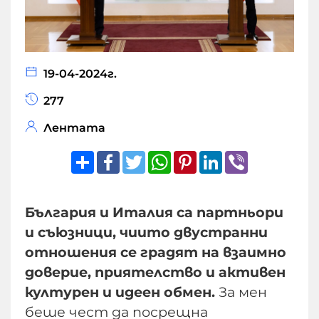
19-04-2024г.
277
Лентата
Share
Facebook
Twitter
WhatsApp
Pinterest
LinkedIn
Viber
България и Италия са партньори
и съюзници, чиито двустранни
отношения се градят на взаимно
доверие, приятелство и активен
културен и идеен обмен.
За мен
беше чест да посрещна