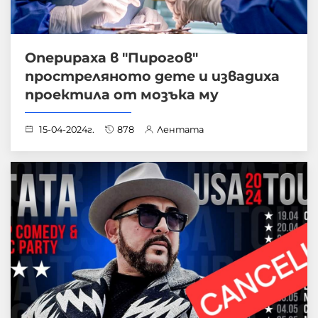
Оперираха в "Пирогов"
простреляното дете и извадиха
проектила от мозъка му
15-04-2024г.
878
Лентата