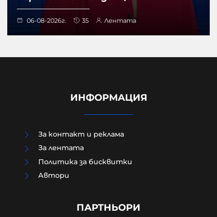
06-08-2026г.
35
Лентата
ИНФОРМАЦИЯ
За контакт и реклама
За лентата
Политика за бисквитки
Aвтори
Модернизацията на бойната ни
авиация – срамна история за 17
години нехайство и саботажи
ПАРТНЬОРИ