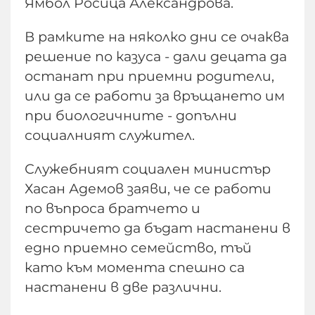
Ямбол Росица Александрова.
В рамките на няколко дни се очаква
решение по казуса - дали децата да
останат при приемни родители,
или да се работи за връщането им
при биологичните - допълни
социалният служител.
Служебният социален министър
Хасан Адемов заяви, че се работи
по въпроса братчето и
сестричето да бъдат настанени в
едно приемно семейство, тъй
като към момента спешно са
настанени в две различни.