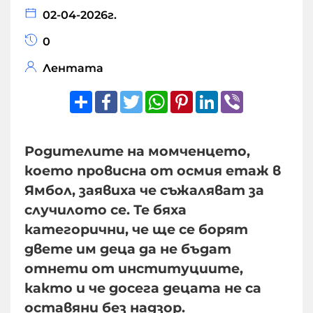
02-04-2026г.
0
Лентата
Share
Facebook
Twitter
WhatsApp
Pinterest
LinkedIn
Viber
Родителите на момченцето,
което провисна от осмия етаж в
Ямбол, заявиха че съжаляват за
случилото се. Те бяха
категорични, че ще се борят
двете им деца да не бъдат
отнети от институциите,
както и че досега децата не са
оставяни без надзор.