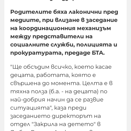
Родителите бяха лаконични пред
медиите, при влизане в заседание
на координационния механизъм
между представители на
социалните служби, полицията и
прокуратурата, предаде БТА.
"Ще обсъдим всичко, което касае
децата, работата, която е
свършена до момента. Целта е в
тяхна полза (б.а. - на децата) по
най-добрия начин да се развие
ситуацията", каза преди
заседанието директорът на
отдел "Закрила на детето" в