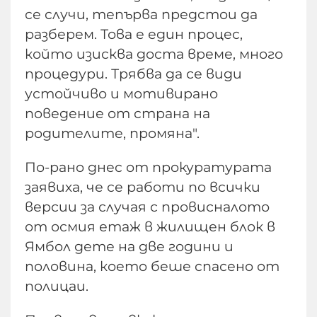
се случи, тепърва предстои да
разберем. Това е един процес,
който изисква доста време, много
процедури. Трябва да се види
устойчиво и мотивирано
поведение от страна на
родителите, промяна".
По-рано днес от прокуратурата
заявиха, че се работи по всички
версии за случая с провисналото
от осмия етаж в жилищен блок в
Ямбол дете на две години и
половина, което беше спасено от
полицаи.