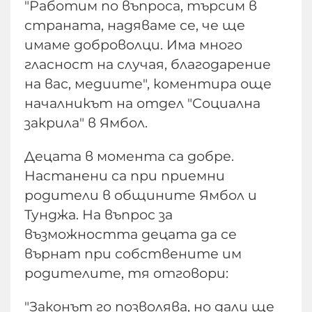
"Работим по въпроса, търсим в
страната, надяваме се, че ще
имаме доброволци. Има много
гласност на случая, благодарение
на вас, медиите", коментира още
началникът на отдел "Социална
закрила" в Ямбол.
Децата в момента са добре.
Настанени са при приемни
родители в общините Ямбол и
Тунджа. На въпрос за
възможността децата да се
върнат при собствените им
родителите, тя отговори:
"Законът го позволява, но дали ще