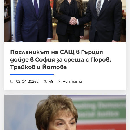
Посланикът на САЩ в Гърция
дойде в София за среща с Гюров,
Трайков и Йотова
02-04-2026г.
48
Лентата