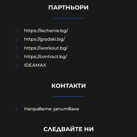
ПРЕД НАС СА БЛЕСНАЛИ ЖИТАТА
ПАРТНЬОРИ
05-08-2026г.
106
Николай Милчев
https://lechenie.bg/
https://gradski.bg/
https://workout.bg/
https://contract.bg/
IDEAMAX
КОНТАКТИ
Направете запитване
Четирима мъже бяха намушкани в
СЛЕДВАЙТЕ НИ
центъра на Лондон, задържана е