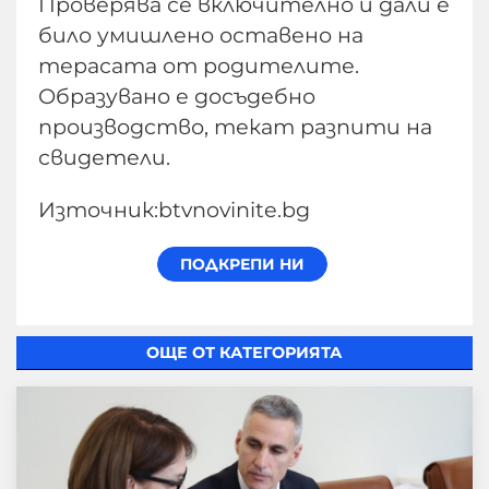
Проверява се включително и дали е
било умишлено оставено на
терасата от родителите.
Образувано е досъдебно
производство, текат разпити на
свидетели.
Източник:btvnovinite.bg
ОЩЕ ОТ КАТЕГОРИЯТА