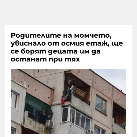
Родителите на момчето,
увиснало от осмия етаж, ще
се борят децата им да
останат при тях