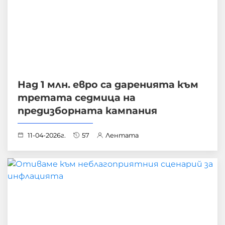
Над 1 млн. eвро са даренията към
третата седмица на
предизборната кампания
11-04-2026г.
57
Лентата