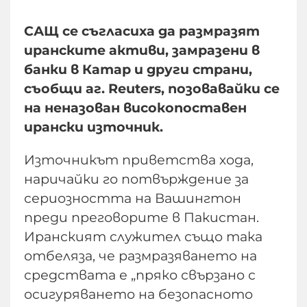
САЩ се съгласиха да размразят
иранските активи, замразени в
банки в Катар и други страни,
съобщи аг. Reuters, позовавайки се
на неназован високопоставен
ирански източник.
Източникът приветства хода,
наричайки го потвърждение за
сериозността на Вашингтон
преди преговорите в Пакистан.
Иранският служител също така
отбеляза, че размразяването на
средствата е „пряко свързано с
осигуряването на безопасното