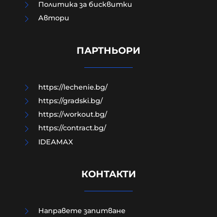
Политика за бисквитки
Aвтори
Как да загубим изборите в пет
прости стъпки?
ПАРТНЬОРИ
08-08-2026г.
156
Гост-автор
https://lechenie.bg/
https://gradski.bg/
https://workout.bg/
https://contract.bg/
IDEAMAX
КОНТАКТИ
Направете запитване