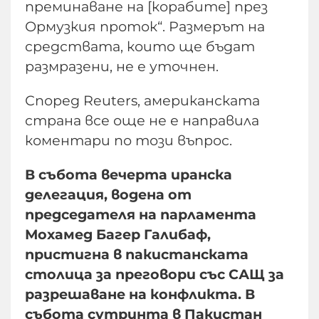
преминаване на [корабите] през
Ормузкия проток“. Размерът на
средствата, които ще бъдат
размразени, не е уточнен.
Според Reuters, американската
страна все още не е направила
коментари по този въпрос.
В събота вечерта иранска
делегация, водена от
председателя на парламента
Мохамед Багер Галибаф,
пристигна в пакистанската
столица за преговори със САЩ за
разрешаване на конфликта. В
събота сутринта в Пакистан