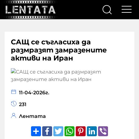
САЩ се съгласиха да
размразят замразените
активи на Иран
11-04-2026г.
231
Лентата
Share
Facebook
Twitter
WhatsApp
Pinterest
LinkedIn
Viber