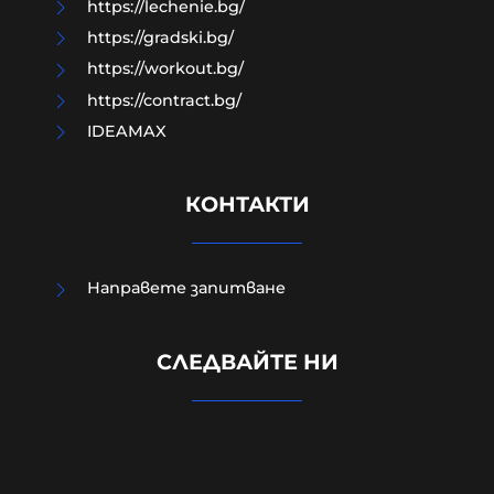
https://lechenie.bg/
https://gradski.bg/
https://workout.bg/
https://contract.bg/
IDEAMAX
КОНТАКТИ
Направете запитване
УНИЦЕФ: Израел убива средно по
едно дете на ден в Газа след
СЛЕДВАЙТЕ НИ
„примирието“ от октомври 2025
г.
06-08-2026г.
8
Лентата