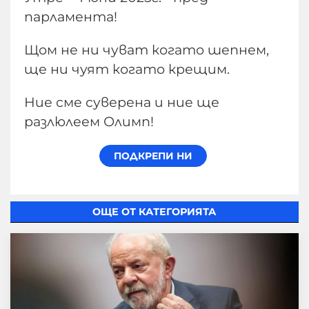
парламента!
Щом не ни чуват когато шепнем,
ще ни чуят когато крещим.
Ние сме суверена и ние ще
разлюлеем Олимп!
ОЩЕ ОТ КАТЕГОРИЯТА