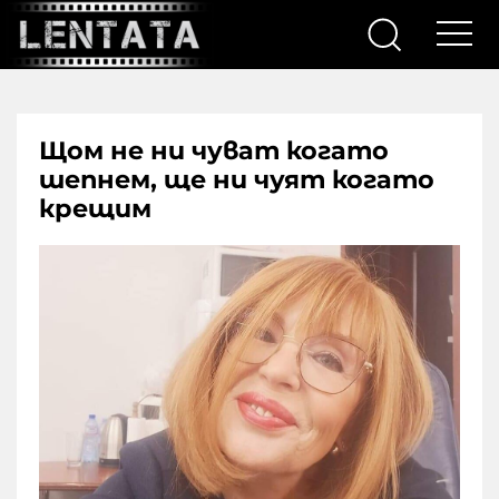
Щом не ни чуват когато
шепнем, ще ни чуят когато
крещим