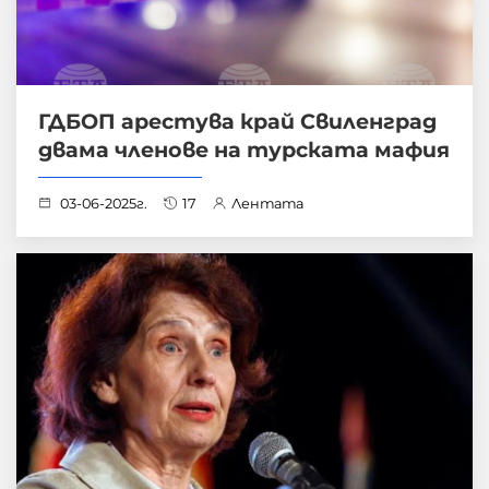
ГДБОП арестува край Свиленград
двама членове на турската мафия
03-06-2025г.
17
Лентата