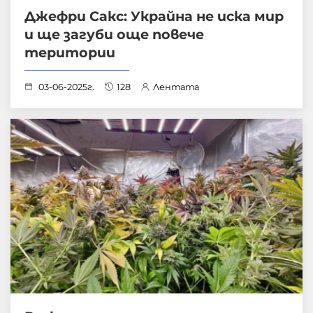
Джефри Сакс: Украйна не иска мир
и ще загуби още повече
територии
03-06-2025г.
128
Лентата