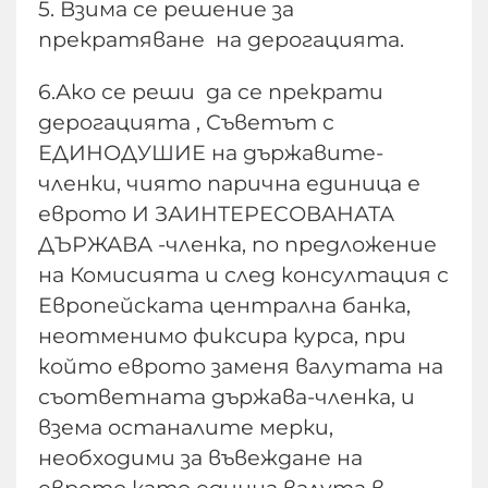
5. Взима се решение за
прекратяване на дерогацията.
6.Ако се реши да се прекрати
дерогацията , Съветът с
ЕДИНОДУШИЕ на държавите-
членки, чиято парична единица е
еврото И ЗАИНТЕРЕСОВАНАТА
ДЪРЖАВА -членка, по предложение
на Комисията и след консултация с
Европейската централна банка,
неотменимо фиксира курса, при
който еврото заменя валутата на
съответната държава-членка, и
взема останалите мерки,
необходими за въвеждане на
еврото като единна валута в