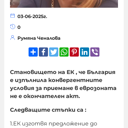
03-06-2025г.
0
Румяна Ченалова
Share
Facebook
Twitter
WhatsApp
Pinterest
LinkedIn
Viber
Становището на ЕК , че България
е изпълнила конвергентните
условия за приемане в еврозоната
не е окончателен акт.
Следващите стъпки са :
1.ЕК изготвя предложение до