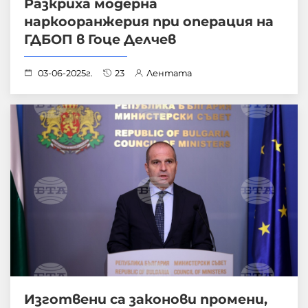
Разкриха модерна
наркооранжерия при операция на
ГДБОП в Гоце Делчев
03-06-2025г.
23
Лентата
Изготвени са законови промени,