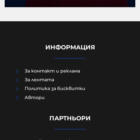
ИНФОРМАЦИЯ
За контакт и реклама
За лентата
Политика за бисквитки
Aвтори
Модернизацията на бойната ни
авиация – срамна история за 17
години нехайство и саботажи
ПАРТНЬОРИ
06-08-2026г.
29
Лентата