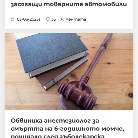
засягащи товарните автомобили
03-06-2025г.
35
Лентата
Обвиниха анестезиолог за
смъртта на 6-годишното момче,
починало след зъболекарска