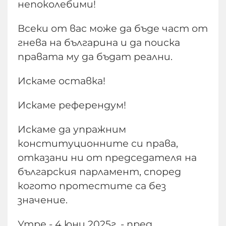
непоколебими!
Всеки от вас може да бъде част от
гнева на българина и да поиска
правата му да бъдат реални.
Искаме оставка!
Искаме референдум!
Искаме да упражним
конституционните си права,
отказани ни от председателя на
българския парламент, според
когото протестите са без
значение.
Утре - 4 юни 2025г. - пред