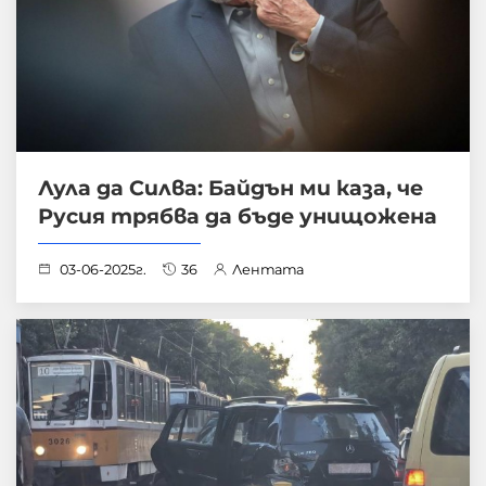
Лула да Силва: Байдън ми каза, че
Русия трябва да бъде унищожена
03-06-2025г.
36
Лентата