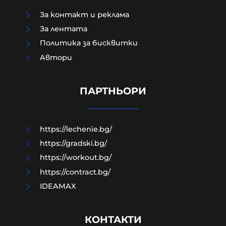
За контакт и реклама
За лентата
Политика за бисквитки
Aвтори
ТАСС: Хакери получиха
потвърждение за участието на
НАТО в удари срещу Русия
ПАРТНЬОРИ
07-08-2026г.
88
Лентата
https://lechenie.bg/
https://gradski.bg/
https://workout.bg/
https://contract.bg/
IDEAMAX
КОНТАКТИ