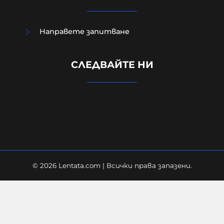
Направете запитване
Кошмар: Непълнолетните
обръснали веждите на Георги,
СЛЕДВАЙТЕ НИ
гасили фасове в него и рисували
свастики по тялото му
07-08-2026г.
2301
Лентата
© 2026 Lentata.com | Всички права запазени.