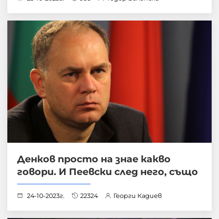
Денков просто на знае какво
говори. И Пеевски след него, също
24-10-2023г.
22324
Георги Кадиев