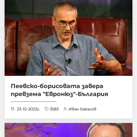
Пеевско-борисовата завера
превзема "Евронюз"-България
23-10-2023г.
3583
Иван Бакалов