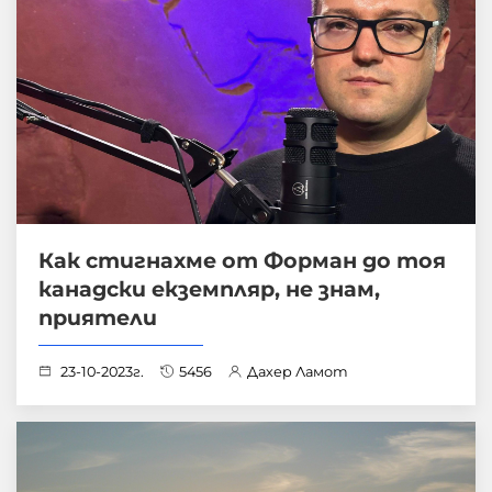
Как стигнахме от Форман до тоя
канадски екземпляр, не знам,
приятели
23-10-2023г.
5456
Дахер Ламот