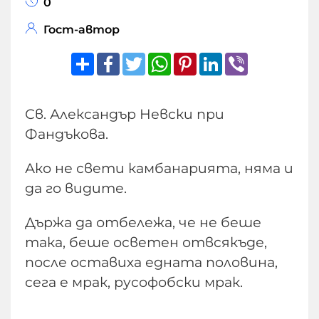
0
Гост-автор
Share
Facebook
Twitter
WhatsApp
Pinterest
LinkedIn
Viber
Св. Александър Невски при
Фандъкова.
Ако не свети камбанарията, няма и
да го видите.
Държа да отбележа, че не беше
така, беше осветен отвсякъде,
после оставиха едната половина,
сега е мрак, русофобски мрак.