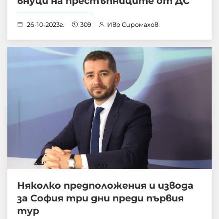
внуци на престъпниците от ДС
26-10-2023г.
309
Иво Сиромахов
Няколко предположения и извода
за София три дни преди първия
тур