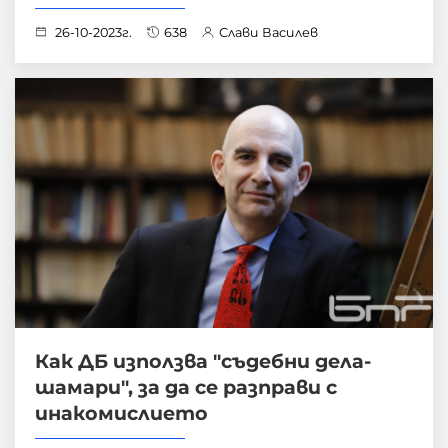
26-10-2023г.
638
Слави Василев
Как ДБ използва "съдебни дела-
шамари", за да се разправи с
инакомислието