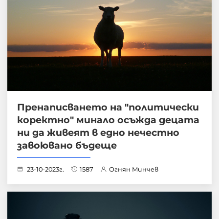
Пренаписването на "политически
коректно" минало осъжда децата
ни да живеят в едно нечестно
завоювано бъдеще
23-10-2023г.
1587
Огнян Минчев