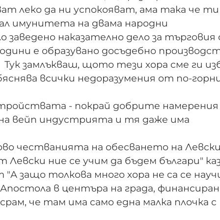
ат леко да ни успокояват, ама така че ти
кал имунитета на двама народни
 заведено наказателно дело за търговия 
години е образувано досъдебно производс
 Тук замлъкваш, щото тези хора сме ги из
обяснява всички недоразумения от по-гор
устройствата - покрай добрите намерения
 на вейп индустрията и тя даже има
ово честванията на обесването на Левски
 Левски ние се учим да бъдем българи" ка
 "А защо толкова много хора не са се научи
Апостола в центъра на града, финансира
рам, че там има само една малка плочка с