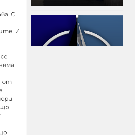
ва. С
ите. И
 се
 няма
и от
ТАСС: Хакери получиха
е
потвърждение за
дори
участието на НАТО в
ещо
удари срещу Русия
?
07-08-2026г.
65
Лентата
що