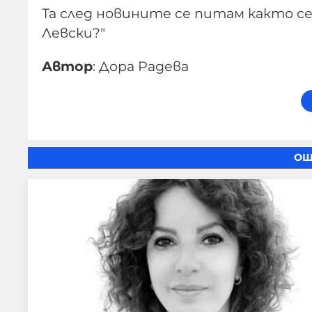
Та след новините се питам както се п
Левски?"
Автор
: Дора Радева
ОЩ