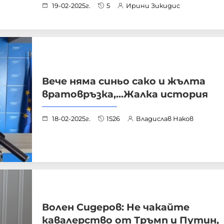
19-02-2025г.
5
Ирини Зикидис
Вече няма синьо сако и жълта
вратовръзка,...Жалка история
18-02-2025г.
1526
Владислав Наков
Волен Сидеров: Не чакайте
кавалерство от Тръмп и Путин,