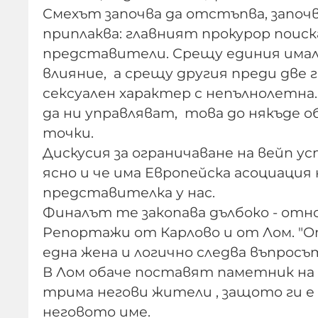
Смехът започва да отстъпва, започв
приплаква: главният прокурор поис
представители. Срещу единия имало
влияние, а срещу другия преди две 
сексуален характер с непълнолетна.
да ни управляват, това до някъде 
точки.
Дискусия за ограничаване на вейп 
ясно и че има Европейска асоциация
представителка у нас.
Финалът те закопава дълбоко - отн
Репортажи от Карлово и от Лом. "От
една жена и логично следва въпросът
В Лом обаче поставят паметник на 
трима негови жители , защото ги е с
неговото име.