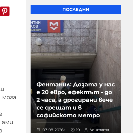
k
er
WhatsApp
Pinterest
ПОСЛЕДНИ
Фентанил: Дозата у нас
ги
е 20 евро, ефектът - до
 мога
2 часа, а дрогирани вече
се срещат и в
е
софийското метро
, ами
а
07-08-2026г.
19
Лентата