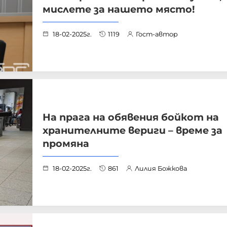
мислете за нашето място!
18-02-2025г.
1119
Гост-автор
На прага на обявения бойкот на
хранителните вериги – време за
промяна
18-02-2025г.
861
Лилия Божкова