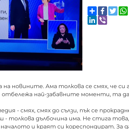
Share
Faceboo
Twitt
LinkedIn
Viber
 на новините. Ама толкова се смях, че си 
си отбележа най-забавните моменти, та да
ия - смях, смях до сълзи, пък се прокрадн
ш - толкова дълбочина има. Не стига това
- началото и краят си кореспондират. За д