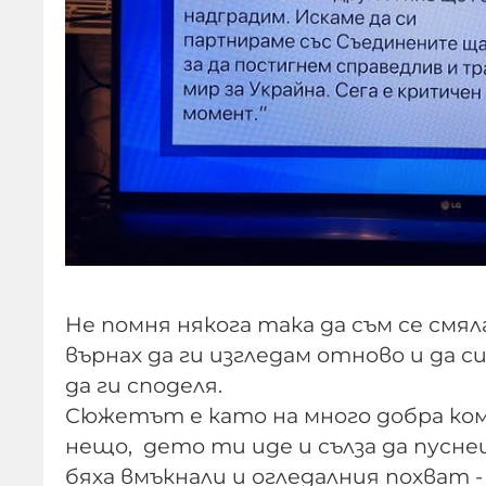
Не помня някога така да съм се смяла
върнах да ги изгледам отново и да 
да ги споделя.
Сюжетът е като на много добра комед
нещо, дето ти иде и сълза да пусне
бяха вмъкнали и огледалния похват 