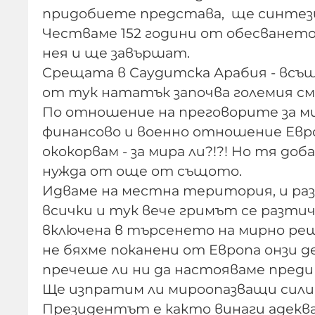
придобиете представа, ще синтез
Честваме 152 години от обесването 
нея и ще завършат.
Срещата в Саудитска Арабия - всъщ
от тук нататък започва големия см
По отношение на преговорите за мир
финансово и военно отношение Европ
ококорвам - за мира ли?!?! Но тя доб
нужда от още от същото.
Идваме на местна територия, и ра
всички и тук вече гримът се разтич
включена в търсенето на мирно реше
не бяхме поканени от Европа онзи д
пречеше ли ни да настояваме преди
Ще изпратим ли мироопазващи сили
Президентът е както винаги адекв