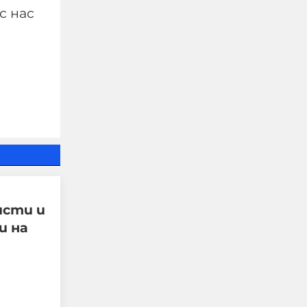
с нас
Шведски депутат от
лява партия възхвали
затворен командир от
Бригадите на
исти и
мъчениците от ал-Акса
и на
07-08-2026г.
115
Лентата
Този човек или не
пътува и няма
НАЙ-ЧЕТЕНИ
никаква