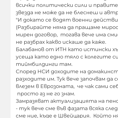
всички политически сили и правите
звезда не може да не блеснеш и авт
"И докато се водят военни действия
(Разбирайте няма да пращаме мироо
мирен договор, тогава вече има смисъ
не разбрах какво искаше да каже.
Балабанов от ИТН като истински хъш
усеща като едно тяло с колегите си
тиймбилдинги там.
Според НСИ доходите на домакинст
разходите им. Тук вече започвам да 
влезем в Еврозоната, че чак сами се
просто аз не го знам.
Замразяват актуализацията на пен
- тук вече сме във фазата всяка сл
сме ние, къде е Швейцария. Който н