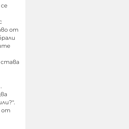
 се
с
тво от
брали
ните
 става
Запис: Никанор се
опитал да намеси
Ватикана, Пеевски и
.
Борисов в избора на
зва
патриарх през 2024 г.
ли?".
н от
07-08-2026г.
294
Лентата