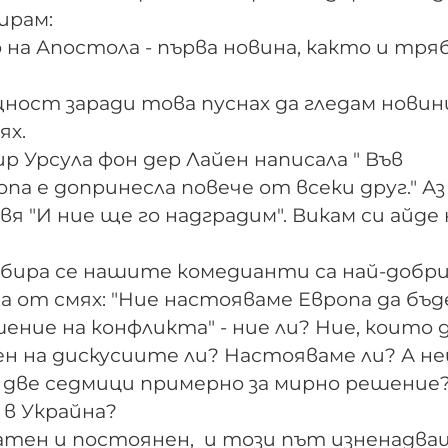
ирам:
на Апостола - първа новина, както и тряб
ност заради това пуснах да гледам новин
ях.
 Урсула фон дер Лайен написала " Във
а е допринесла повече от всеки друг." Аз
авя "И ние ще го надградим". Викам си айде
збира се нашите комедианти са най-добр
а от смях: "Ние настояваме Европа да бъд
ние на конфликта" - ние ли? Ние, които 
ен на дискусиите ли? Настояваме ли? А н
 две седмици примерно за мирно решение
 в Украйна?
атен и постоянен, и този път изненадва