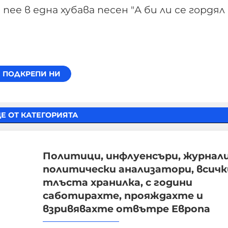
ее в една хубава песен "А би ли се гордял 
Е ОТ КАТЕГОРИЯТА
Политици, инфлуенсъри, журнал
политически анализатори, всичк
тлъста хранилка, с години
саботирахте, прояждахте и
взривявахте отвътре Европа