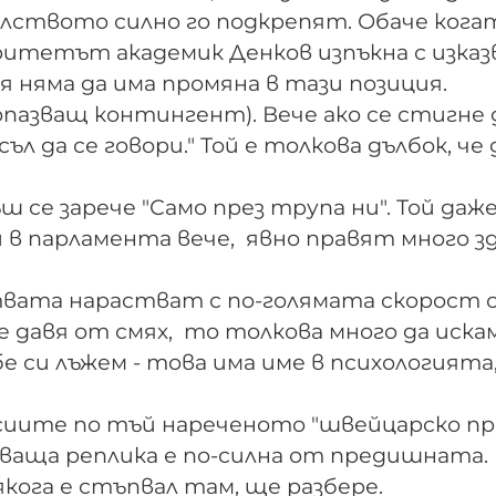
лството силно го подкрепят. Обаче кога
ритетът академик Денков изпъкна с изказ
 няма да има промяна в тази позиция.
пазващ контингент). Вече ако се стигне 
л да се говори." Той е толкова дълбок, че
 се зарече "Само през трупа ни". Той даже
 в парламента вече, явно правят много з
вата нарастват с по-голямата скорост 
се давя от смях, то толкова много да иска
бе си лъжем - това има име в психологията
сиите по тъй нареченото "швейцарско пр
едваща реплика е по-силна от предишната.
якога е стъпвал там, ще разбере.