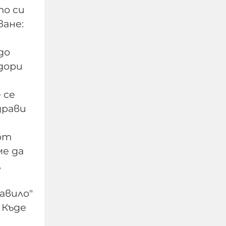
то си
ване:
до
 дори
 се
драви
Кошмар:
Непълнолетните
от
обръснали веждите на
ме да
Георги, гасили фасове в
него и рисували
,
свастики по тялото му
авило"
07-08-2026г.
2130
Лентата
 Къде