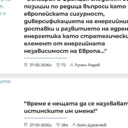
позиции по редица въпроси като
европейската сигурност,
диверсификацията на енергийн
доставки и развитието на ядре
енергетика като стратегическ
елемент от енергийната
независимост на Европа..."
27-05-2026г.
72
Румен Радев
“Време е нещата да се назовават
истинските им имена!"
27-05-2026г.
284
Боян Дуранкев