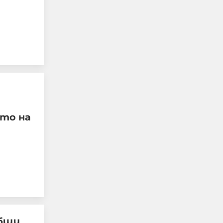
Областният
управител на Добрич с
още информация за
взривилия се дрон
 то на
08-08-2026г.
382
Лентата
общи