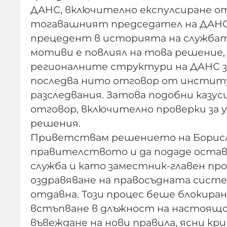
ДАНС, включително експулсиране от
тогавашният председател на ДАНС 
прецедент в историята на службата.
мотиви е повлиял на това решение,
регионалните структури на ДАНС за
последва нито отговор от инстит
разследвания. Затова подобни каз
отговор, включително проверки за 
решения.
Приветствам решението на Борисла
правителството и да подаде остав
служба и като заместник-главен прок
оздравяване на правосъдната систе
отдавна. Този процес беше блокира
встъпване в длъжност на настоящо
въвеждане на нови правила, ясни кр