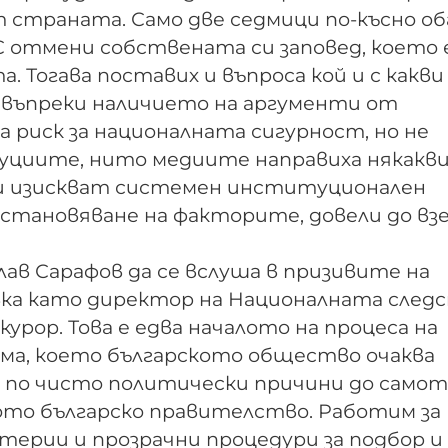
 страната. Само две седмици по-късно об
отмени собствената си заповед, което 
 Тогава поставих и въпроса кой и с какви
 въпреки наличието на аргументи от
 риск за националната сигурност, но не
уциите, нито медиите направиха някакв
уси изискват системен институционален
установяване на факторите, довели до в
в Сарафов да се вслуша в призивите на
ка като директор на Националната след
урор. Това е едва началото на процеса на
ма, което българското общество очаква
н по чисто политически причини до само
то българско правителство. Работим за
итерии и прозрачни процедури за подбор и