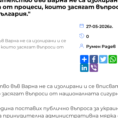
телство във Варна не са изолирани
 от процеси, които засягат въпро
ългария."
27-05-2026г.
0
Румен Радев
Share
Faceboo
Twitt
LinkedIn
Viber
о във Варна не са изолирани и се вписват
 засягат въпроси от националната сигур
дина поставих публично въпроса за украи
на принудителна административна мярка