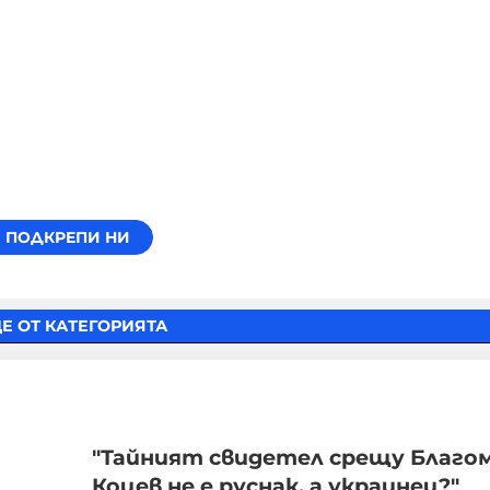
Е ОТ КАТЕГОРИЯТА
"Тайният свидетел срещу Благо
Коцев не е руснак, а украинец?"