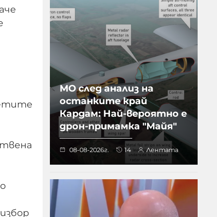
аче
е
и
МО след анализ на
останките край
зетите
Кардам: Най-вероятно е
дрон-примамка "Майя"
ствена
08-08-2026г.
14
Лентата
то
 избор