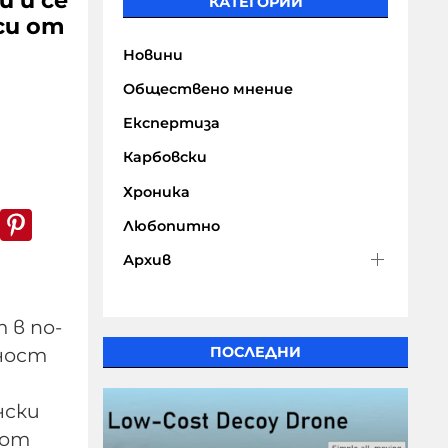
 и се
КАТЕГОРИИ
си от
Новини
Обществено мнение
Експертиза
Карбовски
Хроника
k
er
WhatsApp
Pinterest
Любопитно
Архив
 в по-
ност
ПОСЛЕДНИ
нски
 от