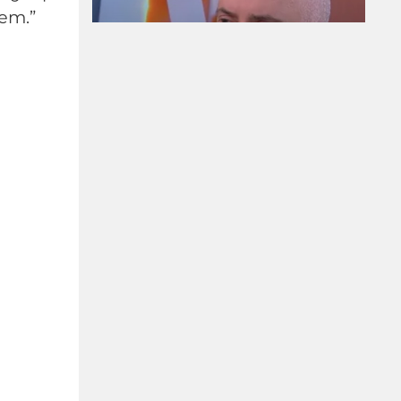
ет.”
Израелският посланик
за инцидента в Банско:
Изолиран случай. Не
разбирам защо се
превърна в такъв голям
скандал
08-08-2026г.
15
Лентата