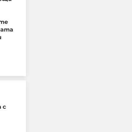
ите
Радев: Дрон нахлу в
ната
българското въздушно
и
пространство и се
взриви. Няма жертви и
поражения
08-08-2026г.
144
Лентата
Този човек или не
пътува и няма
НАЙ-ЧЕТЕНИ
никаква
представа какви
са цените в най-
 с
добрите
ресторанти по
света, или
просто е
изключително