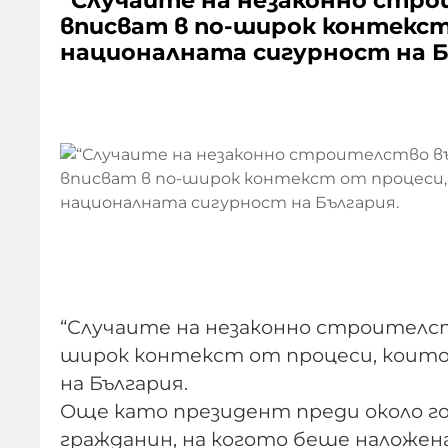
“Случаите на незаконно строи
вписват в по-широк контекст
националната сигурност на Б
“Случаите на незаконно строителств
широк контекст от процеси, които
на България.
Още като президент преди около го
гражданин, на когото беше наложе