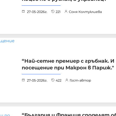
27-05-2026г.
221
Соня Колтуклиева
“Най-сетне премиер с гръбнак. И
посещение при Макрон в Париж."
27-05-2026г.
422
Гост-автор
“България и Франция споделят 