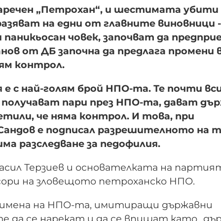
наречен „Петрохан“, и шестимата убити
азяват на едни от главните виновници -
и паникьосан човек, започват да предпр
нов от ДБ започна да предлага промени 
лям контрол.
е с най-голям брой НПО-та. Те почти вси
, получават пари през НПО-та, дават дъ
етили, че няма контрол. И това, при
Сандов е подписал разрешителното на 
има разследване за педофилия.
асил Терзиев и основателката на партия
сори на зловещото петроханско НПО.
 имена на НПО-та, имитиращи държавни
е да се нарекат и да се впишат като „дъ