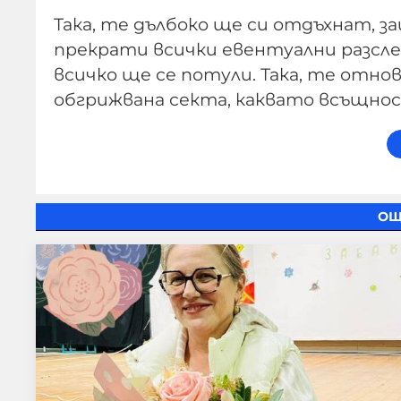
Така, те дълбоко ще си отдъхнат, 
прекрати всички евентуални разсле
всичко ще се потули. Така, те отн
обгрижвана секта, каквато всъщнос
ОЩ