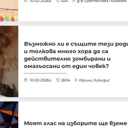
10-02-2026г.
424
д-р Цветеслава Гълъбова
Възможно ли е същите тези ро
и толкова много хора да са
действително зомбирани и
омагьосани от един човек?
10-02-2026г.
2604
Ирини Зикидис
Моят глас на изборите ще вземе