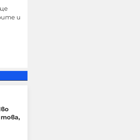
 ще
рите и
Украйна е получила
колосалните 200
милиарда долара
международна
подкрепа
Иво
 това,
06-08-2026г.
59
Лентата