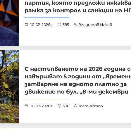
партия, която предложи някакв
рамка за контрол и санкции на 
10-02-2026г.
385
Владислав Наков
С настъпването на 2026 година с
навършват 5 години от „времен
затваряне на едното платно за
движение по бул. „8-ми декември
10-02-2026г.
306
Гост-автор