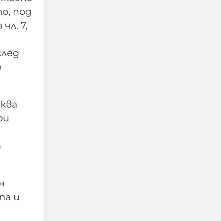
о, под
л. 7,
след
о
иква
ри
УНИЦЕФ: Израел убива
средно по едно дете на
а
ден в Газа след
„примирието“ от
октомври 2025 г.
н
па и
06-08-2026г.
15
Лентата