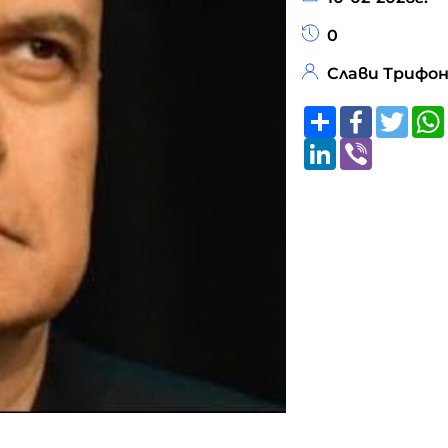
0
Слави Трифо
Share
Faceboo
Twitt
LinkedIn
Viber