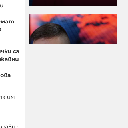
 и
иемат
в
чки са
ржавни
това
Модернизацията на
бойната ни авиация –
срамна история за 17
та им
години нехайство и
саботажи
06-08-2026г.
52
Лентата
ржавна