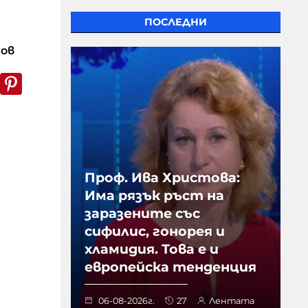
ПОСЛЕДНИ
нов
k
er
WhatsApp
Pinterest
Проф. Ива Христова:
Има рязък ръст на
заразените със
сифилис, гонорея и
хламидия. Това е и
европейска тенденция
06-08-2026г.
27
Лентата