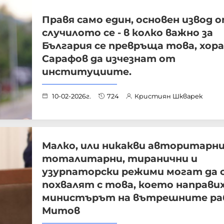
Правя само един, основен извод 
случилото се - в колко важно за
България се превръща това, хор
Сарафов да изчезнат от
институциите.
10-02-2026г.
724
Кристиян Шкварек
Малко, или никакви авторитарни
тоталитарни, тиранични и
узурпаторски режими могат да 
похвалят с това, което направи
министърът на вътрешните р
Митов