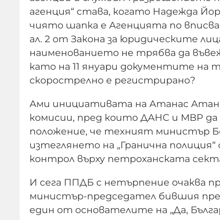
агенция“ става, когато Надежда Йо
чиято шапка е Агенцията по вписва
ал. 2 от Закона за юридическите лиц
наименованието не трябва да въвежд
като на 11 януари документите на т
скорострелно е регистрирано?
Ами инициативата на Атанас Атанас
комисии, пред които ДАНС и МВР да 
положение, че техният министър Бо
изтеглянето на „Гранична полиция“ 
контрол върху петроханската сект
И сега ППДБ с нетърпение очаква п
министър-председател бившия пре
един от основателите на „Да, Бълга