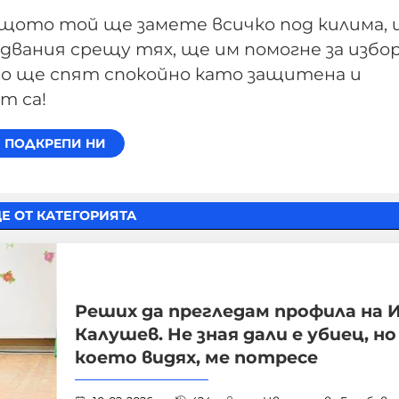
защото той ще замете всичко под килима,
двания срещу тях, ще им помогне за избо
ово ще спят спокойно като защитена и
т са!
Е ОТ КАТЕГОРИЯТА
Реших да прегледам профила на 
Калушев. Не зная дали е убиец, но
което видях, ме потресе