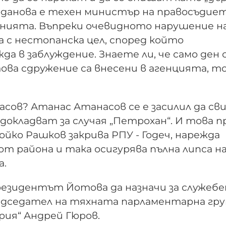
рданова е техен министър на правосъдиет
нията. Въпреки очевидното нарушение на ч
а с нестопанска цел, според който
а в заблуждение. Знаете ли, че само ден 
ова сдружение са внесени в агенцията, т
ов? Атанас Атанасов се е засилил да св
докладват за случая „Петрохан“. И това п
йко Рашков закрива РПУ - Годеч, нарежда
от района и така осигурява пълна липса н
а.
резидентът Йотова да назначи за служебе
дседател на тяхната парламентарна гру
рия“ Андрей Гюров.