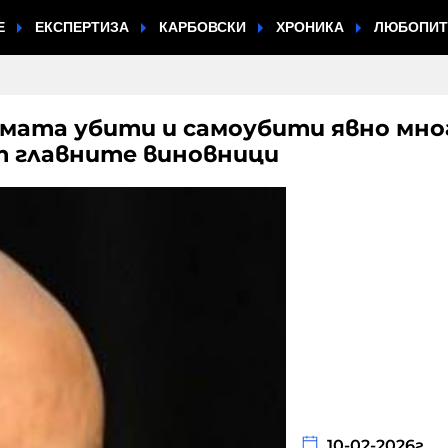
Е
ЕКСПЕРТИЗА
КАРБОВСКИ
ХРОНИКА
ЛЮБОПИ
мата убити и самоубити явно мно
т главните виновници
10-02-2026г.