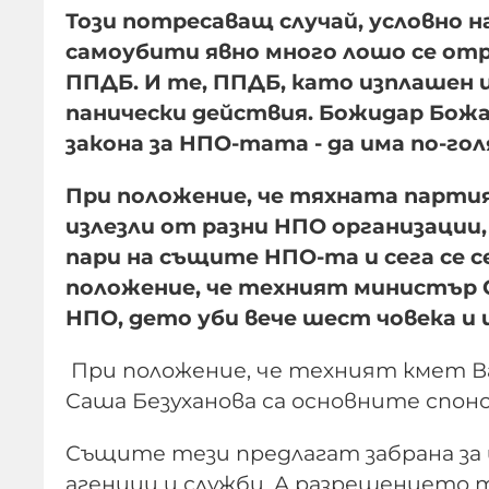
Този потресаващ случай, условно 
самоубити явно много лошо се отр
ППДБ. И те, ППДБ, като изплашен 
панически действия. Божидар Божа
закона за НПО-тата - да има по-го
При положение, че тяхната партия 
излезли от разни НПО организации
пари на същите НПО-та и сега се с
положение, че техният министър 
НПО, дето уби вече шест човека и 
При положение, че техният кмет В
Саша Безуханова са основните спон
Същите тези предлагат забрана за
агенции и служби. А разрешението т