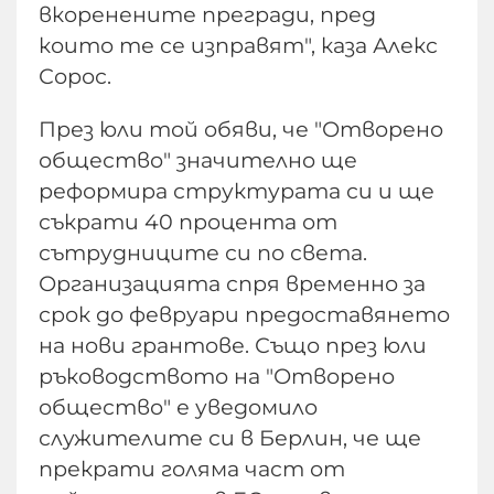
вкоренените прегради, пред
които те се изправят", каза Алекс
Сорос.
През юли той обяви, че "Отворено
общество" значително ще
реформира структурата си и ще
съкрати 40 процента от
сътрудниците си по света.
Организацията спря временно за
срок до февруари предоставянето
на нови грантове. Също през юли
ръководството на "Отворено
общество" е уведомило
служителите си в Берлин, че ще
прекрати голяма част от