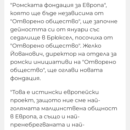
"Ромската фондация за Европа",
която ще бъде независима от
"Отворено общество", ще започне
дейността си от януари със
седалище в Брюксел, посочиха от
"Отворено общество". Желко
Йованович, директор на отдела за
ромски инициативи на "Отворено
общество", ще оглави новата
фондация.
"Това е истински европейски
проект, защото ние сме най-
голямата малцинствена общност
в Европа, а също и най-
пренебрегваната и най-