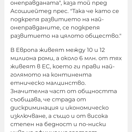
онеправданата", каза той пред
Асошиейтед прес. "Така че като се
подкрепя развитието на най-
онеправданите, се подкрепя
развитието на цялото общество."
В Европа живеят между 10 и 12
милиона роми, а около 6 млн. от тях
живеят в ЕС, което ги прави най-
голямото на континента
етническо малцинство.
Значителна част от общността
съобщава, че страда от
дискриминация и икономическо
изключване, а също и от висока
степен на бедност и по-ниски