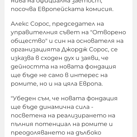
нива на официална заетост,
посочва Европейската комисия.
Алекс Сорос, председател на
управителния съвет на "Отворено
общество" и син на основателя на
организацията Джордж Сорос, се
изказва в сходен дух и заяви, че
дейността на новата фондация
ще бъде не само в интерес на
ромите, но и на цяла Европа.
"Убеден съм, че новата фондация
ще бъде динамична сила -
посветена на реализирането на
пълния потенциал на ромите и
преодоляването на дълбоко