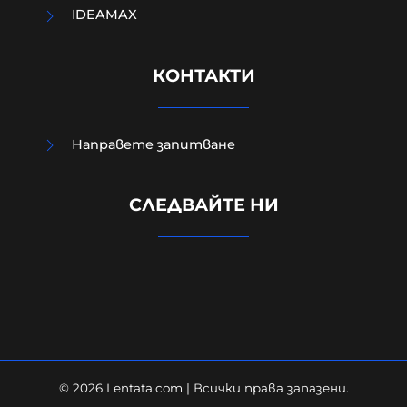
IDEAMAX
КОНТАКТИ
Направете запитване
Случаят в Банско, случаят в
Пловдив са следствие на
СЛЕДВАЙТЕ НИ
недоверието в институциите и в
тяхното безхаберие.
07-08-2026г.
121
Персефона Коре
© 2026 Lentata.com | Всички права запазени.