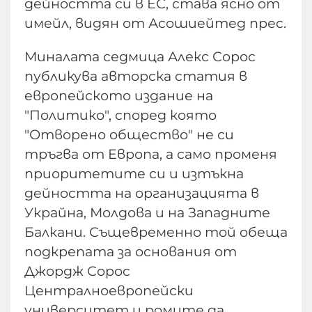
дейността си в ЕС, става ясно от
имейл, видян от Асошиейтед прес.
Миналата седмица Алекс Сорос
публикува авторска статия в
европейското издание на
"Политико", според която
"Отворено общество" не си
тръгва от Европа, а само променя
приоритетите си и изтъкна
дейността на организацията в
Украйна, Молдова и на Западните
Балкани. Същевременно той обеща
подкрепата за основания от
Джордж Сорос
Централноевропейски
университет и ромите да