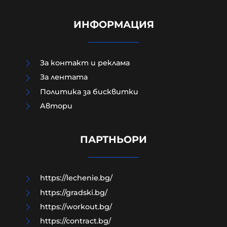
ИНФОРМАЦИЯ
За контакт и реклама
За лентата
Политика за бисквитки
Aвтори
Руснаците поразиха три кораба с
военни доставки за ВСУ в Черно
море
ПАРТНЬОРИ
07-08-2026г.
222
Лентата
https://lechenie.bg/
https://gradski.bg/
https://workout.bg/
https://contract.bg/