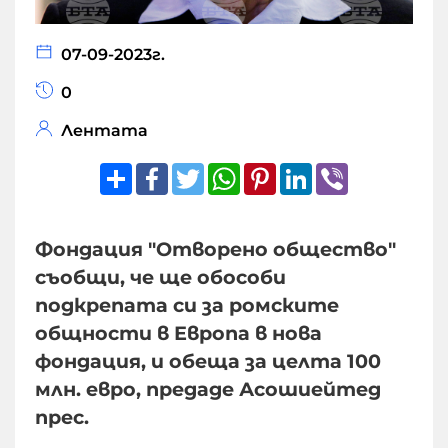
07-09-2023г.
0
Лентата
Share
Facebook
Twitter
WhatsApp
Pinterest
LinkedIn
Viber
Фондация "Отворено общество"
съобщи, че ще обособи
подкрепата си за ромските
общности в Европа в нова
фондация, и обеща за целта 100
млн. евро, предаде Асошиейтед
прес.