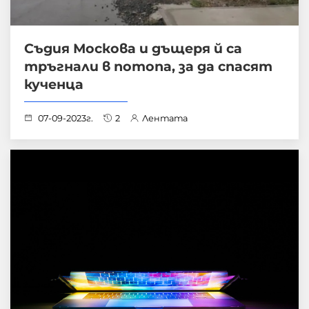
Съдия Москова и дъщеря й са
тръгнали в потопа, за да спасят
кученца
07-09-2023г.
2
Лентата