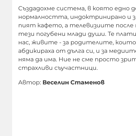
Създадохме система, в която едно 
нормалността, индоктринирано и з
пият кафето, а телевизиите после 
тези погубени млади души. Те плати
нас, живите - за родителите, коит
абдикираха от дълга си, и за медиит
няма да има. Ние не сме просто зри
страхливи съучастници.
Автор:
Веселин Стаменов