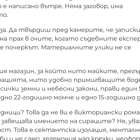
 е написано вътре. Няма заговор, има
то.
за. Да твърдиш пред камерите, че записк
 на прах в очите, когато съдебните експ
е почеркът. Материалните улики не се
ия магазин, за който нито майките, прег
ирацията, нито удобно примигващите во
всички земни и небесни закони, прави един 5
едно 22-годишно момче и едно 15-годишно 
едници? Това да не ви е викториански рома
о завещава имението на сираците? Не, ув
ост. Това е сектантска изолация, менталн
би и не само, хегемония над крехки, неофо