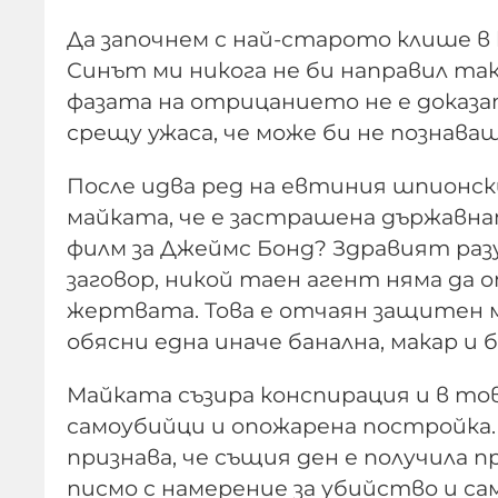
Да започнем с най-старото клише в
Синът ми никога не би направил так
фазата на отрицанието не е доказа
срещу ужаса, че може би не познав
После идва ред на евтиния шпионски
майката, че е застрашена държавнат
филм за Джеймс Бонд? Здравият разу
заговор, никой таен агент няма да 
жертвата. Това е отчаян защитен ме
обясни една иначе банална, макар и 
Майката съзира конспирация и в тов
самоубийци и опожарена постройка.
признава, че същия ден е получила
писмо с намерение за убийство и са