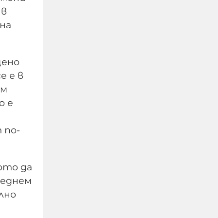
 в
на
щено
е е в
ъм
о е
Прокуратурата в
Благоевград разпореди
 по-
допълнителна
проверка по случая в
Банско
ото да
леднем
06-08-2026г.
42
Лентата
лно