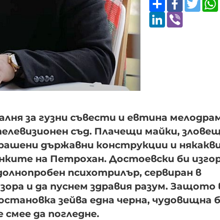
LinkedIn
Viber
ралня за гузни съвести и евтина мелодрам
елевизионен съд. Плачещи майки, злове
рашени държавни конструкции и някакв
нките на Петрохан. Достоевски би изго
долнопробен психотрилър, сервиран в
ора и да пуснем здравия разум. Защото 
остановка зейва една черна, чудовищна 
 смее да погледне.