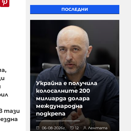
ПОСЛЕДНИ
а,
щи
Украйна е получила
и
колосалните 200
рил
милиарда долара
международна
в тази
подкрепа
бездна
06-08-2026г.
12
Лентата