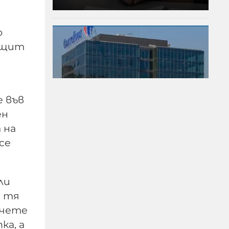
о
н щит
е във
ен
 на
се
Тревога в столичен мол,
хората са изведени от
ли
сградата
а тя
очете
06-08-2026г.
412
Лентата
ка, а