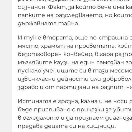
съзнания. Факт, за който вече има к
папките на разследването, но коит
държавната тайна.
И тук е втората, още по-страшна 
място, храмът на просветата, който
безотговорен конвейер, в гара разп
мъглявите каузи на един самозван г
пускало учениците си в тази месоме
извънкласни дейности или добровол
здраво и от партизани на разпит, н
Истината е грозна, кална и не нос
бъде приспивано с приказки за убит
в огледалото и да признаем диагноз
предава децата си на хищници.