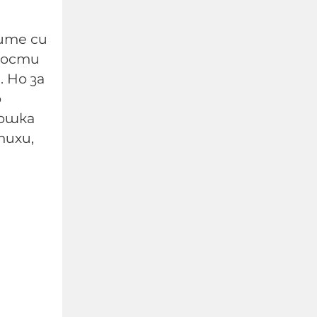
ите си
рости
 Но за
о
рошка
„Вашингтон пост“:
тихи,
Европейски държави
отказват ракети за
Patriot на Украйна,
страхуват се да не
изчерпят запасите си
06-08-2026г.
49
Лентата
Този човек или не
пътува и няма
НАЙ-ЧЕТЕНИ
никаква