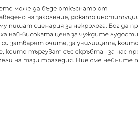
дете може да бъде откъснато от
аведено на заколение, докато институци
му пишат сценария за некролога. Бог да п
ха най-високата цена за чуждите лудости.
о си затварят очите, за училищата, коит
е, които търгуват със скръбта - за нас п
тели на тази трагедия. Ние сме нейните 