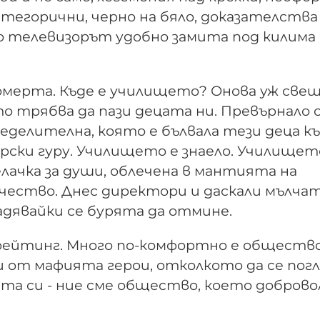
атегорични, черно на бяло, доказателства
о телевизорът удобно замита под килима 
омерта. Къде е училището? Онова уж све
 трябва да пази децата ни. Превърнало с
ределителна, която е бълвала тези деца к
орски гуру. Училището е знаело. Училищет
лачка за души, облечена в мантията на
чество. Днес директори и даскали мълчат
адявайки се бурята да отмине.
и рейтинг. Много по-комфортно е обществ
и от мафията герои, отколкото да се пог
ата си - ние сме общество, което доброво