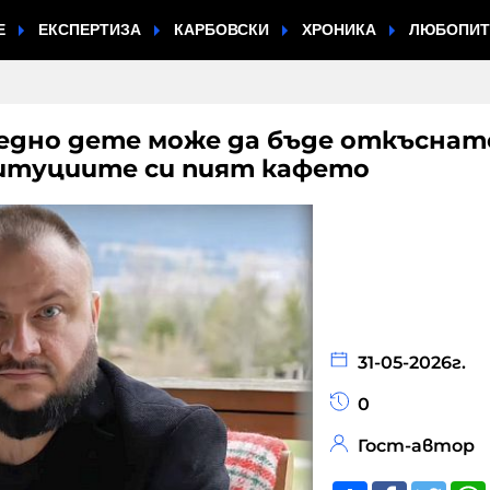
Е
ЕКСПЕРТИЗА
КАРБОВСКИ
ХРОНИКА
ЛЮБОПИ
 едно дете може да бъде откъснат
итуциите си пият кафето
31-05-2026г.
0
Гост-автор
Share
Faceboo
Twitt