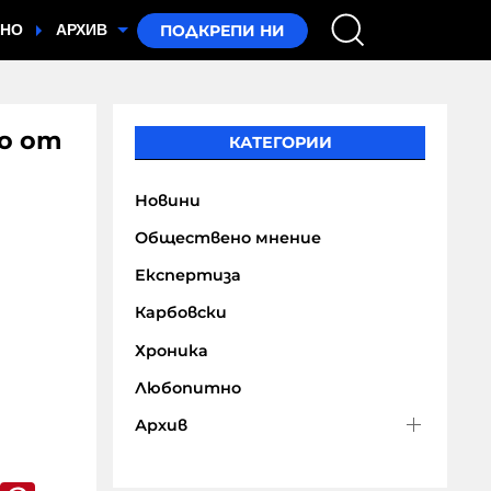
ТНО
АРХИВ
о от
КАТЕГОРИИ
Новини
Обществено мнение
Експертиза
Карбовски
Хроника
Любопитно
Архив
k
er
WhatsApp
Pinterest