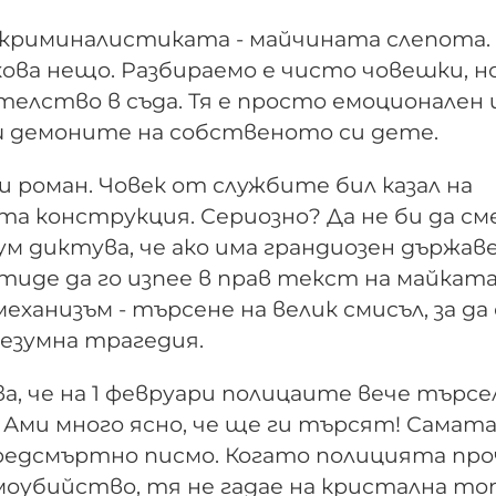
 криминалистиката - майчината слепота.
ова нещо. Разбираемо е чисто човешки, н
телство в съда. Тя е просто емоционале
аш демоните на собственото си дете.
 роман. Човек от службите бил казал на
а конструкция. Сериозно? Да не би да см
м диктува, че ако има грандиозен държав
отиде да го изпее в прав текст на майката
ханизъм - търсене на велик смисъл, за да 
безумна трагедия.
а, че на 1 февруари полицаите вече търсе
 Ами много ясно, че ще ги търсят! Самат
 предсмъртно писмо. Когато полицията пр
моубийство, тя не гадае на кристална топ