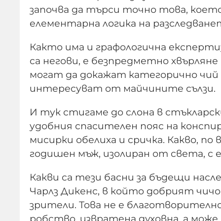
започва да търси точно това, което
елементарна логика на разследване
Както има и графологична експерти
са негови, е безпредметно хвърляне
могат да докажат категорично чий 
интересуват от майчините сълзи.
И тук стигаме до слона в стъкларск
удобния спасителен пояс на консп
мисирки обелиха и сричка. Какво, по 
годишен мъж, изолиран от света, с 
Какви са тези басни за бъдещи насл
Чарлз Дикенс, в който добрият чич
зрители. Това не е благотворителн
робство, извратена духовна, а може 