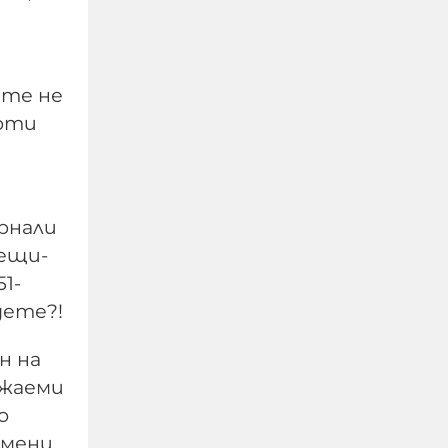
ите не
ерти
ърнали
След зверския побой над
дещи-
Георги Кричим се
1-
надигна и поиска:
дете?!
Смърт за децата
убийци!
н на
ажаеми
06-08-2026г.
426
Лентата
о
рмени