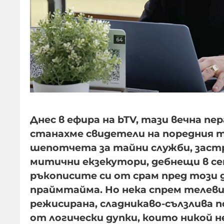
Днес в ефира на bTV, тази вечна пе
станахме свидетели на поредния т
шепотчета за тайни служби, заст
митични екзекутори, дебнещи в се
ръкописите си от срам пред този 
праймтайма. Но нека спрем телевиз
режисирана, сладникаво-сълзлива п
от логически дупки, които никой не