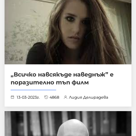
„Всичко навсякъде наведнъж” е
поразително тъп филм
13-03-2023г.
4868
Лидия Делирадева