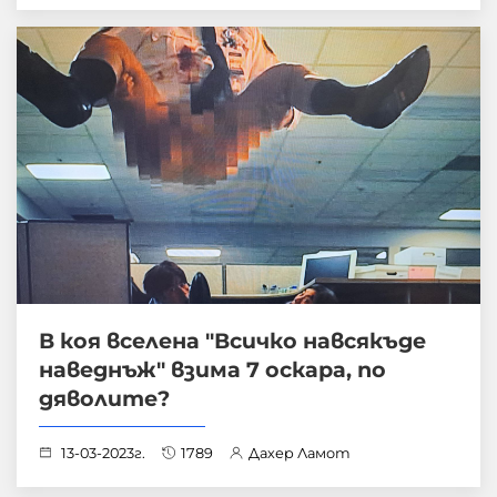
В коя вселена "Всичко навсякъде
наведнъж" взима 7 оскара, по
дяволите?
13-03-2023г.
1789
Дахер Ламот