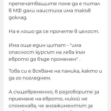
препечатващите поне да е питал
в МФ дали наистина има такъв
доклад.
На е лошо да се прочете в цялост.
Има още един цитат - "има
опасност курсът на лева към
еврото да бъде променен" .
Това си е всяване на паника, както и
да го погледнем.
А същевременно, в разговорите за
приемане на еврото, никой не
споменава, че ангажиментът за