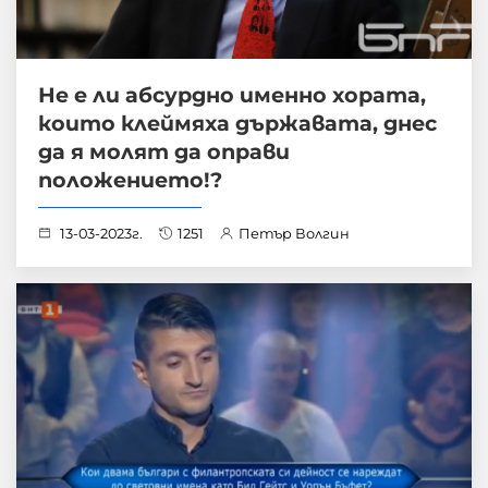
Не е ли абсурдно именно хората,
които клеймяха държавата, днес
да я молят да оправи
положението!?
13-03-2023г.
1251
Петър Волгин