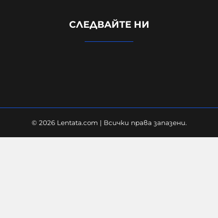
инцидента в Банско: Изолиран
СЛЕДВАЙТЕ НИ
случай. Не разбирам защо се
превърна в такъв голям скандал
08-08-2026г.
127
Лентата
© 2026 Lentata.com | Всички права запазени.