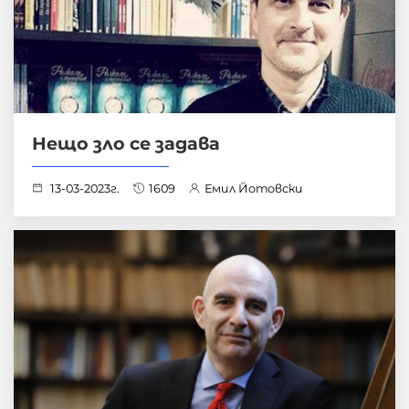
Нещо зло се задава
13-03-2023г.
1609
Емил Йотовски