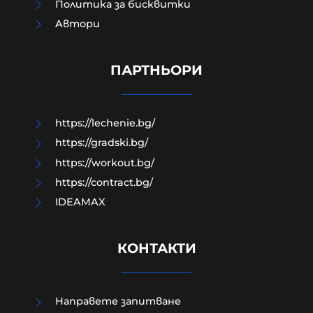
Политика за бисквитки
Aвтори
МО след анализ на останките
край Кардам: Най-вероятно е
дрон-примамка "Майя"
ПАРТНЬОРИ
08-08-2026г.
210
Лентата
https://lechenie.bg/
https://gradski.bg/
https://workout.bg/
https://contract.bg/
IDEAMAX
КОНТАКТИ
Направете запитване
Израелският посланик за