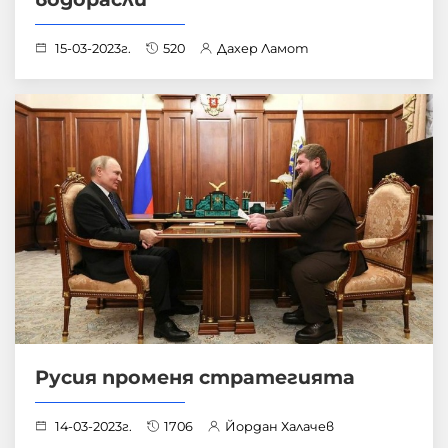
15-03-2023г.
520
Дахер Ламот
Русия променя стратегията
14-03-2023г.
1706
Йордан Халачев