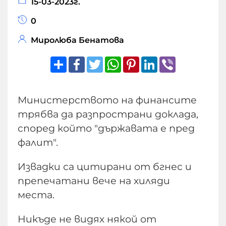
15-03-2023г.
0
Миролюба Бенатова
Share
Facebook
Twitter
WhatsApp
Pinterest
LinkedIn
Viber
Министерството на финансите
трябва да разпространи доклада,
според който "държавата е пред
фалит".
Извадки са цитирани от бгнес и
препечатани вече на хиляди
места.
Никъде не видях някой от