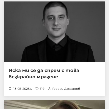
Иска ми се да спрем с това
безкрайно мразене
13-03-2023г.
519
Георги Драганов