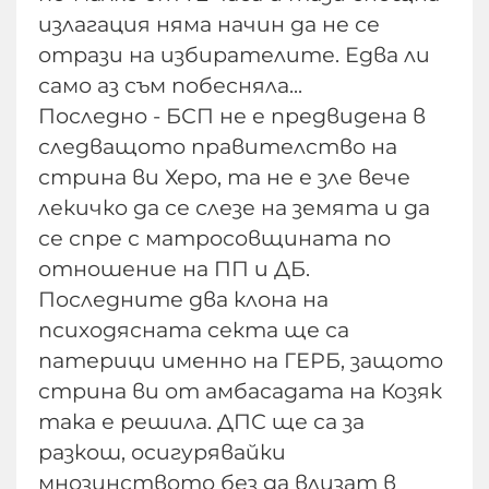
излагация няма начин да не се
отрази на избирателите. Едва ли
само аз съм побесняла...
Последно - БСП не е предвидена в
следващото правителство на
стрина ви Херо, та не е зле вече
лекичко да се слезе на земята и да
се спре с матросовщината по
отношение на ПП и ДБ.
Последните два клона на
психодясната секта ще са
патерици именно на ГЕРБ, защото
стрина ви от амбасадата на Козяк
така е решила. ДПС ще са за
разкош, осигурявайки
мнозинството без да влизат в