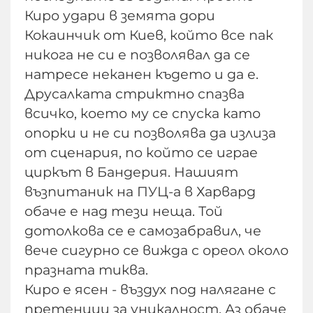
Киро удари в земята дори
Кокаинчик от Киев, който все пак
никога не си е позволявал да се
натресе неканен където и да е.
Друсалката стриктно спазва
всичко, което му се спуска като
опорки и не си позволява да излиза
от сценария, по който се играе
циркът в Бандерия. Нашият
възпитаник на ПУЦ-а в Харвард
обаче е над тези неща. Той
дотолкова се е самозабравил, че
вече сигурно се вижда с ореол около
празната тиква.
Киро е ясен - въздух под налягане с
претенции за уникалност. Аз обаче