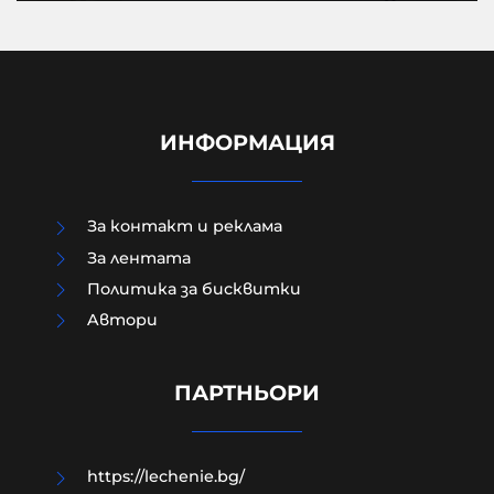
ИНФОРМАЦИЯ
За контакт и реклама
За лентата
Политика за бисквитки
Aвтори
Руснаците поразиха три кораба с
военни доставки за ВСУ в Черно
море
ПАРТНЬОРИ
07-08-2026г.
120
Лентата
https://lechenie.bg/