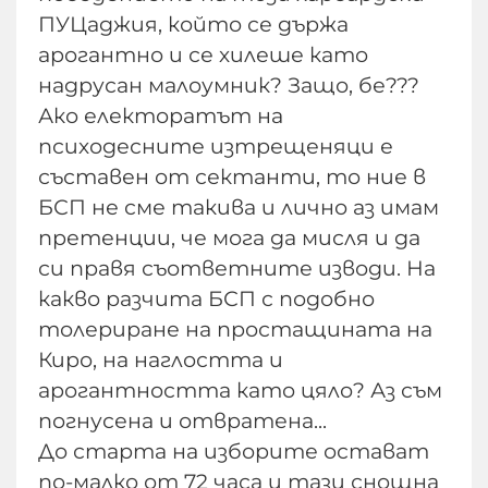
ПУЦаджия, който се държа
арогантно и се хилеше като
надрусан малоумник? Защо, бе???
Ако електоратът на
психодесните изтрещеняци е
съставен от сектанти, то ние в
БСП не сме такива и лично аз имам
претенции, че мога да мисля и да
си правя съответните изводи. На
какво разчита БСП с подобно
толериране на простащината на
Киро, на наглостта и
арогантността като цяло? Аз съм
погнусена и отвратена...
До старта на изборите остават
по-малко от 72 часа и тази снощна