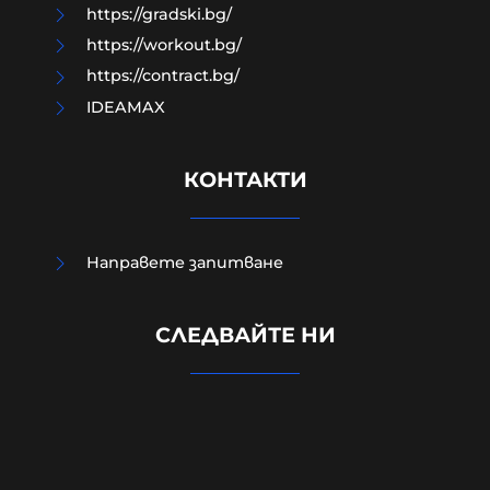
https://gradski.bg/
https://workout.bg/
https://contract.bg/
IDEAMAX
КОНТАКТИ
Направете запитване
Случаят в Банско, случаят в
Пловдив са следствие на
СЛЕДВАЙТЕ НИ
недоверието в институциите и в
тяхното безхаберие.
07-08-2026г.
71
Персефона Коре