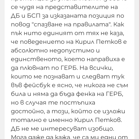
се чудя на представителите на
ДБ и БСП за изказаната позиция по
повод "спазване на правилата". Как
пък нито единият от тях не каза,
че поведението на Кирил Петков е
абсолютно недопустимо и
единственото, което направиха е
да плювнат по ГЕРБ. На всички,
които ме познават и следват тук
във фейсбук е ясно, че никога не съм
била и няма да бъда фенка на ГЕРБ,
но в случая те постъпиха
достойно, а този, който се изложи
тотално е именно Кирил Петков.
ДБ не ме интересуват изобщо.
Мога даже да кажа, че са ми едни от