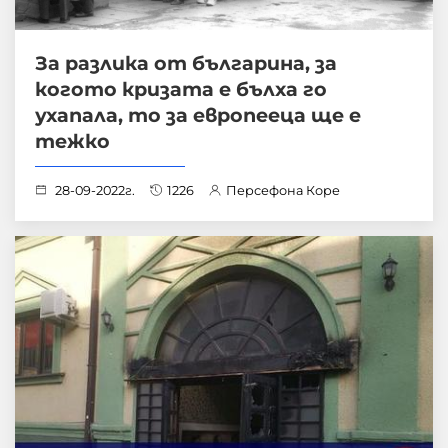
За разлика от българина, за
когото кризата е бълха го
ухапала, то за европееца ще е
тежко
28-09-2022г.
1226
Персефона Коре