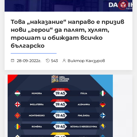
Това „наказание“ направо е призив
нови „герои“ да палят, хулят,
трошат и обиждат всичко
българско
28-09-2022г.
543
Виктор Канзуров