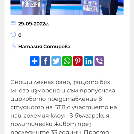
29-09-2022г.
0
Наталия Сотирова
Share
Facebook
Twitter
WhatsApp
Pinterest
LinkedIn
Viber
Снощи легнах рано, защото бях
много изморена и съм пропуснала
цирковото представление в
студиото на БТВ с участието на
най-големия клоун в българския
политически живот през
последните 33 години. Просто