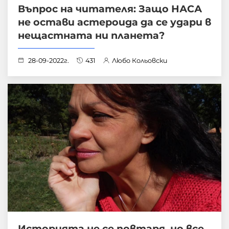
Въпрос на читателя: Защо НАСА
не остави астероида да се удари в
нещастната ни планета?
28-09-2022г.
431
Любо Кольовски
Историята не се повтаря, но все