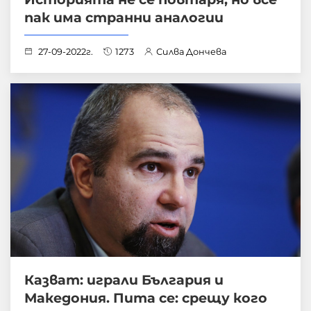
пак има странни аналогии
27-09-2022г.
1273
Силва Дончева
Казват: играли България и
Македония. Пита се: срещу кого