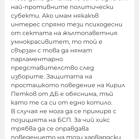
най-противните политически
субекти. Ако имам някакъв
интерес спрямо тези психодесни
от сектата на жълтопаветния
умнокрасивитет, то той е
свързан с това да нямат
парламентарно
представителство след
изборите. Защитата на
просташкото поведение на Кирил
Петков от ДБ е обяснима, тъй
като те са си от едно котило.
В случая не мога да се примиря с
позицията на БСП. За чий хикс
трябва да се оправдава
поведението на този харвардски