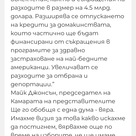
разходите в размер на 4.5 млрд.
долара. Разширява се отпускането
на кредити за домакинствата,
които частично ще бъдат
финансирани от съкращения в
програмите за здравно
застраховане на най-бедните
американци. Увеличават се
разходите за отбрана и
депортации.”
Майк Джонсън, председател на
Камарата на представителите
Ще го обобщя с една дума - вяра.
Имахме визия за това какво искахме
да постигнем, вярвахме още по
време на изборите, че ще имаме