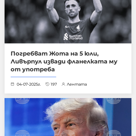
Погребват Жота на 5 юли,
Ливърпул извади фланелката му
от употреба
04-07-2025г.
197
Лентата