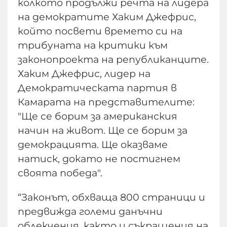
колкото продължи речта на лидера
на демократите Хаким Джефрис,
който посвети времето си на
трибуната на критики към
законопроекта на републиканците.
Хаким Джефрис, лидер на
Демократическата партия в
Камарата на представителите:
"Ще се борим за американския
начин на живот. Ще се борим за
демокрацията. Ще оказваме
натиск, докато не постигнем
своята победа".
“Законът, обхваща 800 страници и
предвижда големи данъчни
облекчения, както и съкращения на