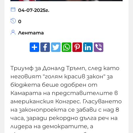
04-07-2025г.
0
Лентата
Share
Facebook
Twitter
WhatsApp
Pinterest
LinkedIn
Viber
Триумф за Доналд Тръмп, след като
неговият "голям красив закон" за
бюджета беше одобрен от
Камарата на представителите в
американския Конгрес. Гласуването
на законопроекта се забави с над 8
часа, заради рекордно дълга реч на
лидера на демократите, а