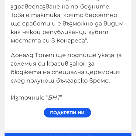
здравеопазване на по-бедните.
Това е тактика, която вероятно
ще сработи и е възможно да видим
как някои републиканци губят
местата си в Конгреса".
Доналд Тръмп ще подпише указа за
големия си красив закон за
бюджета на специална церемония
след полунощ българско време.
Източник: “
БНТ
”