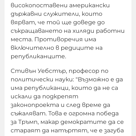
високопоставени американски
държавни служители, които
вярват, че той ще доведе до
съкращаването на хиляди работни
места. Противоречия има
включително в редиците на
републиканците.
Стивън Уебстър, професор по
политически науки: "Възможно е да
има републиканци, които да не са
искали да подкрепят
законопроекта и след време да
съжаляват. Това е огромна победа
за Тръмп, макар демократите да се
стараят да натъртят, че е загуба