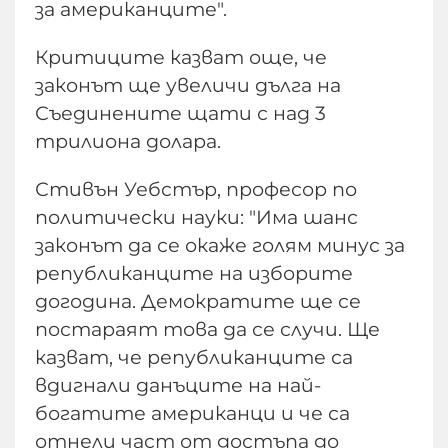
за американците".
Критиците казват още, че
законът ще увеличи дълга на
Съединените щати с над 3
трилиона долара.
Стивън Уебстър, професор по
политически науки: "Има шанс
законът да се окаже голям минус за
републиканците на изборите
догодина. Демократите ще се
постараят това да се случи. Ще
казват, че републиканците са
вдигнали данъците на най-
богатите американци и че са
отнели част от достъпа до