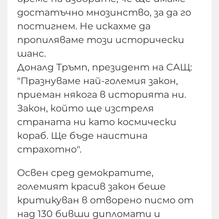
достатъчно мнозинство, за да го
постигнем. Не искахме да
пропиляваме този исторически
шанс.
Доналд Тръмп, президент на САЩ:
"Празнуваме най-големия закон,
приеман някога в историята ни.
Закон, който ще изстреля
страната ни като космически
кораб. Ще бъде наистина
страхотно".
Освен сред демократите,
големият красив закон беше
критикуван в отворено писмо от
над 130 бивши дипломати и