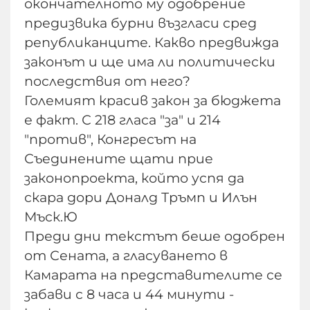
окончателното му одобрение
предизвика бурни възгласи сред
републиканците. Какво предвижда
законът и ще има ли политически
последствия от него?
Големият красив закон за бюджета
е факт. С 218 гласа "за" и 214
"против", Конгресът на
Съединените щати прие
законопроекта, който успя да
скара дори Доналд Тръмп и Илън
Мъск.Ю
Преди дни текстът беше одобрен
от Сената, а гласуването в
Камарата на представителите се
забави с 8 часа и 44 минути -