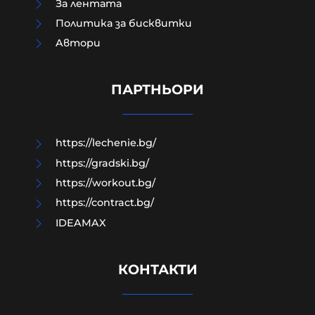
За лентата
Политика за бисквитки
Aвтори
Убийците на Владо Загатото
оставили над 50 000 евро и
златни кюлчета в имота
ПАРТНЬОРИ
07-08-2026г.
530
Лентата
https://lechenie.bg/
https://gradski.bg/
https://workout.bg/
https://contract.bg/
IDEAMAX
КОНТАКТИ