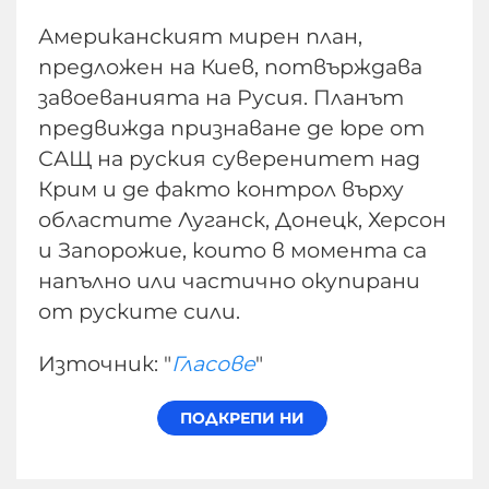
Американският мирен план,
предложен на Киев, потвърждава
завоеванията на Русия. Планът
предвижда признаване де юре от
САЩ на руския суверенитет над
Крим и де факто контрол върху
областите Луганск, Донецк, Херсон
и Запорожие, които в момента са
напълно или частично окупирани
от руските сили.
Източник: "
Гласове
"