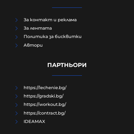
За контакт и реклама
За лентата
Политика за бисквитки
Aвтори
Ясни са училищата, в които учат
убийците от Младежкия хълм
ПАРТНЬОРИ
10-08-2026г.
1712
Лентата
https://lechenie.bg/
https://gradski.bg/
https://workout.bg/
https://contract.bg/
IDEAMAX