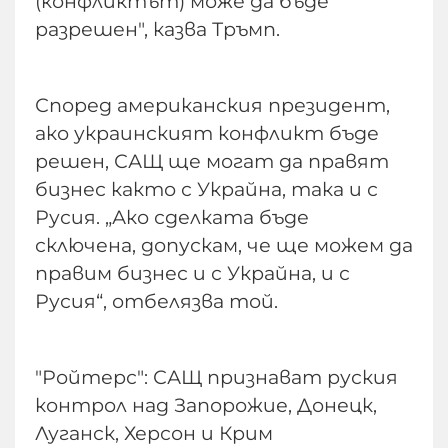
(конфликтът) може да бъде
разрешен", казва Тръмп.
Според американския президент,
ако украинският конфликт бъде
решен, САЩ ще могат да правят
бизнес както с Украйна, така и с
Русия. „Ако сделката бъде
сключена, допускам, че ще можем да
правим бизнес и с Украйна, и с
Русия“, отбелязва той.
"Ройтерс": САЩ признават руския
контрол над Запорожие, Донецк,
Луганск, Херсон и Крим