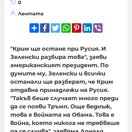
0
Лентата
Share
Facebook
Twitter
WhatsApp
Pinterest
LinkedIn
Viber
"Крим ще остане при Русия. И
Зеленски разбира това", заяви
американският президент. По
думите му, Зеленски и всички
останали ще разберат, че Крим
отдавна принадлежи на Русия.
"Такъв беше случаят много преди
да се появи Тръмп. Още веднъж,
това е войната на Обама. Това е
война, която никога не трябваше
да се случва", заявяма Доналд