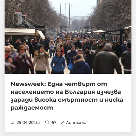
Newsweek: Една четвърт от
населението на България изчезва
заради висока смъртност и ниска
раждаемост
25-04-2025г.
157
Лентата