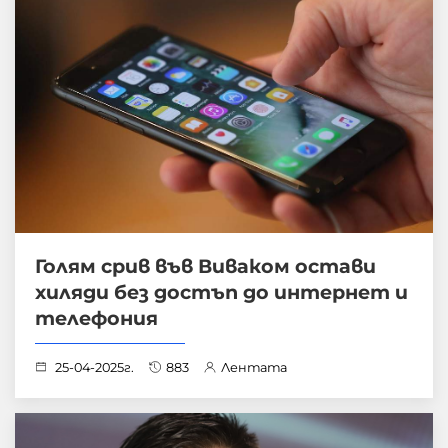
Голям срив във Виваком остави
хиляди без достъп до интернет и
телефония
25-04-2025г.
883
Лентата