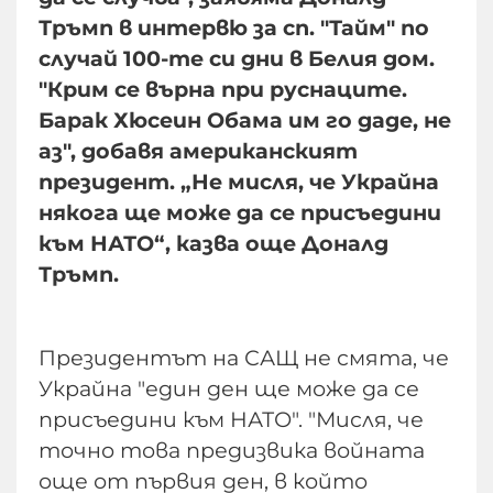
Тръмп в интервю за сп. "Тайм" по
случай 100-те си дни в Белия дом.
"Крим се върна при руснаците.
Барак Хюсеин Обама им го даде, не
аз", добавя американският
президент. „Не мисля, че Украйна
някога ще може да се присъедини
към НАТО“, казва още Доналд
Тръмп.
Президентът на САЩ не смята, че
Украйна "един ден ще може да се
присъедини към НАТО". "Мисля, че
точно това предизвика войната
още от първия ден, в който