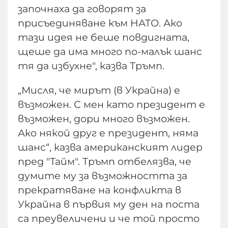
започнаха да говорят за
присъединяване към НАТО. Ако
тази идея не беше повдигната,
щеше да има много по-малък шанс
тя да избухне", казва Тръмп.
„Мисля, че мирът (в Украйна) е
възможен. С мен като президент е
възможен, дори много възможен.
Ако някой друг е президент, няма
шанс“, казва американският лидер
пред "Тайм". Тръмп отбелязва, че
думите му за възможността за
прекратяване на конфликта в
Украйна в първия му ден на поста
са преувеличени и че той просто