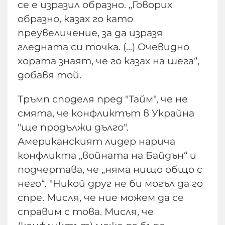
се е изразил образно. „Говорих
образно, казах го като
преувеличение, за да изразя
гледната си точка. (...) Очевидно
хората знаят, че го казах на шега“,
добавя той.
Тръмп споделя пред "Тайм", че не
смята, че конфликтът в Украйна
"ще продължи дълго".
Американският лидер нарича
конфликта „войната на Байдън“ и
подчертава, че „няма нищо общо с
него“. "Никой друг не би могъл да го
спре. Мисля, че ние можем да се
справим с това. Мисля, че