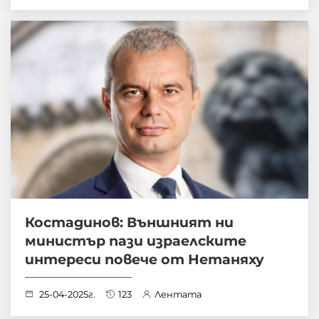
Костадинов: Външният ни
министър пази израелските
интереси повече от Нетаняху
25-04-2025г.
123
Лентата