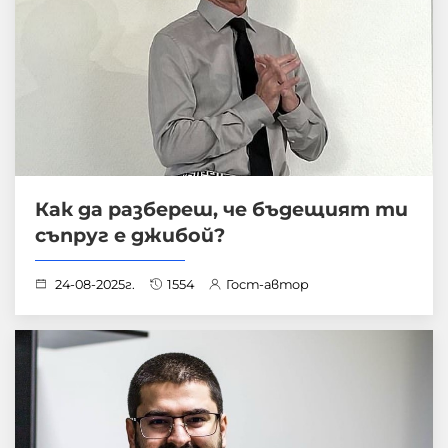
Как да разбереш, че бъдещият ти
съпруг е джибой?
24-08-2025г.
1554
Гост-автор