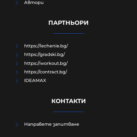
Aвтори
Д-р Веселин Герев: Отглеждат се
деца-психопати. Най-критичен е
периодът между 12 и 16 г.
ПАРТНЬОРИ
07-08-2026г.
198
Лентата
https://lechenie.bg/
https://gradski.bg/
https://workout.bg/
https://contract.bg/
IDEAMAX
КОНТАКТИ
Направете запитване
Изчезналият свидетел от случая