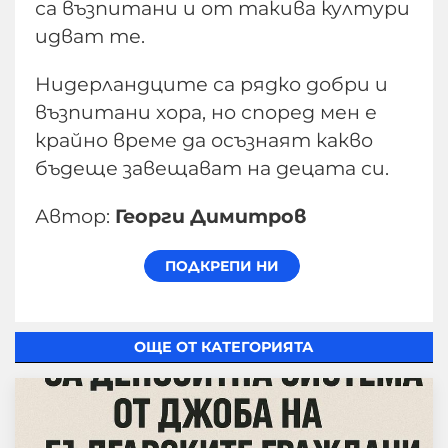
са възпитани и от такива култури
идват те.
Нидерландците са рядко добри и
възпитани хора, но според мен е
крайно време да осъзнаят какво
бъдеще завещават на децата си.
Автор:
Георги Димитров
ОЩЕ ОТ КАТЕГОРИЯТА