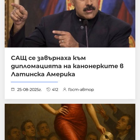
САЩ се завърнаха към
дипломацията на канонерките в
Латинска Америка
25-08-2025г.
412
Гост-автор