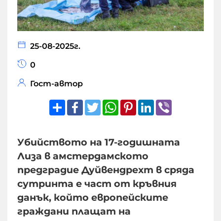
25-08-2025г.
0
Гост-автор
Share
Facebook
Twitter
WhatsApp
Pinterest
LinkedIn
Viber
Убийството на 17-годишната
Лиза в амстердамското
предградие Дуйвендрехт в сряда
сутринта е част от кръвния
данък, който европейските
граждани плащат на