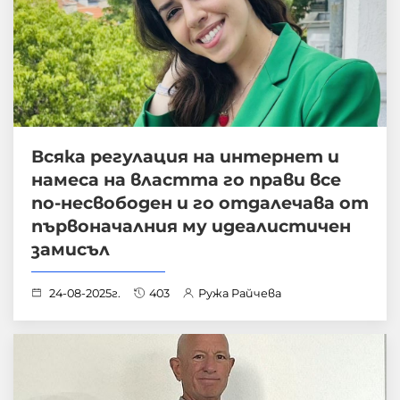
Всяка регулация на интернет и
намеса на властта го прави все
по-несвободен и го отдалечава от
първоначалния му идеалистичен
замисъл
24-08-2025г.
403
Ружа Райчева