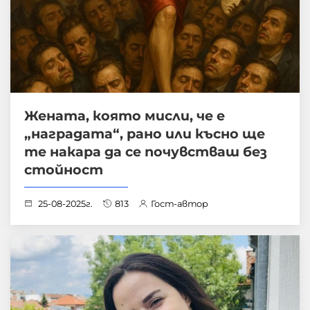
Жената, която мисли, че е
„наградата“, рано или късно ще
те накара да се почувстваш без
стойност
25-08-2025г.
813
Гост-автор