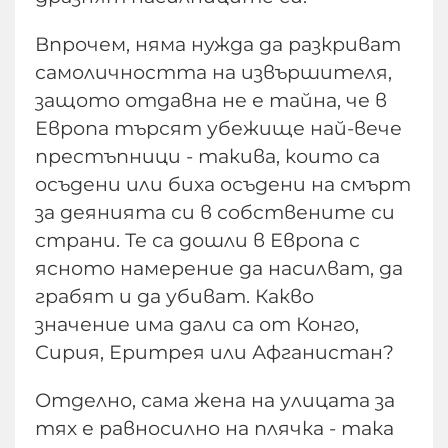
Впрочем, няма нужда да разкриват
самоличността на извършителя,
защото отдавна не е тайна, че в
Европа търсят убежище най-вече
престъпници - такива, които са
осъдени или биха осъдени на смърт
за деянията си в собствените си
страни. Те са дошли в Европа с
ясното намерение да насилват, да
грабят и да убиват. Какво
значение има дали са от Конго,
Сирия, Еритрея или Афганистан?
Отделно, сама жена на улицата за
тях е равносилно на плячка - така