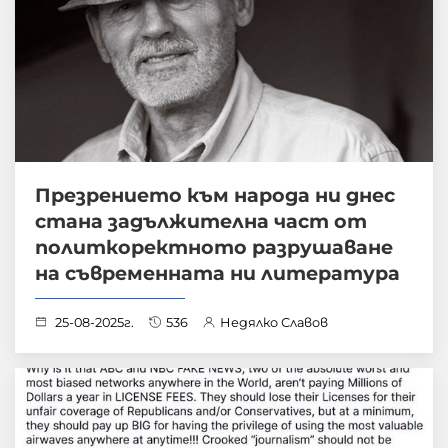
Презрението към народа ни днес
стана задължителна част от
политкоректното разрушаване
на съвременната ни литература
25-08-2025г.
536
Недялко Славов