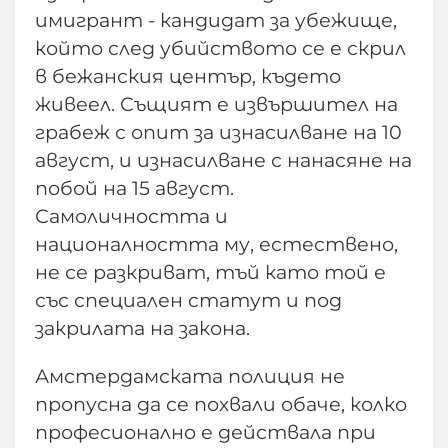
имигрант - кандидат за убежище,
който след убийството се е скрил
в бежанския център, където
живеел. Същият е извършител на
грабеж с опит за изнасилване на 10
август, и изнасилване с нанасяне на
побой на 15 август.
Самоличността и
националността му, естествено,
не се разкриват, тъй като той е
със специален статут и под
закрилата на закона.
Амстердамската полиция не
пропусна да се похвали обаче, колко
професионално е действала при