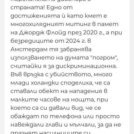
страната! Едно от
достиженията ѝ като кмет е
многохилядният митинг в памет
на Джордж Флойд през 2020 г., а при
безредиците от 2024 г. в
Амстердам тя забранява
използването на думата "погром",
считайки я за дискриминационна.
Във връзка с убийството, много
млади холандки споделиха, че са
ставали обект на нападения в
малките часове на нощта, при
което са си давали вид, че се
обаждат по телефона или просто
навеждали глави и мълчали, за да не
дразнят насилниците си.