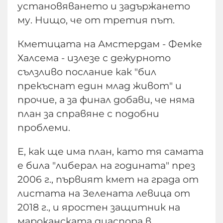
установяването и задържането
му. Нищо, че от третия път.
Кметицата на Амстердам - Фемке
Халсема - излезе с дежурното
сълзливо послание как "бил
прекъснат един млад живот" и
прочие, а за финал добави, че няма
план за справяне с подобни
проблеми.
Е, как ще има план, като тя самата
е била "либерал на годината" през
2006 г., първият кмет на града от
листата на Зелената левица от
2018 г., и яростен защитник на
мароканската диаспора в