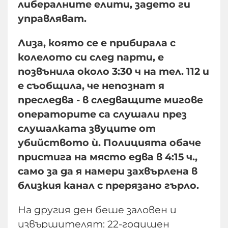
либералните елити, задето ги
управляват.
Лиза, която се е прибирала с
колелото си след парти, е
позвънила около 3:30 ч на тел. 112 и
е съобщила, че непознат я
преследва - в следващите мигове
операторите са слушали през
слушалката звуците от
убийството ѝ. Полицията обаче
пристига на място едва в 4:15 ч.,
само за да я намери захвърлена в
близкия канал с прерязано гърло.
На другия ден беше заловен и
извършителят: 22-годишен