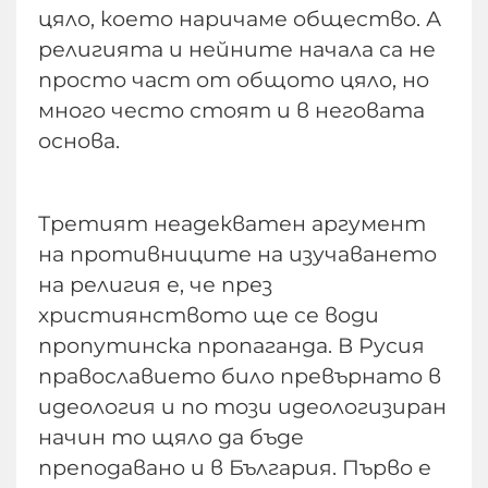
цяло, което наричаме общество. А
религията и нейните начала са не
просто част от общото цяло, но
много често стоят и в неговата
основа.
Третият неадекватен аргумент
на противниците на изучаването
на религия е, че през
християнството ще се води
пропутинска пропаганда. В Русия
православието било превърнато в
идеология и по този идеологизиран
начин то щяло да бъде
преподавано и в България. Първо е