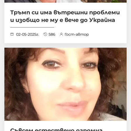
Тръмп си има вътрешни проблеми
и изобщо не му е вече до Украйна
02-05-2025г.
586
Гост-автор
Съвсем естествено огромна