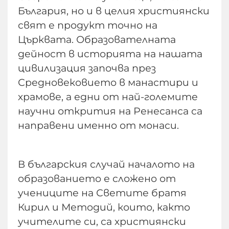
България, но и в целия християнски
свят е продукт точно на
Църквата. Образователната
дейност в историята на нашата
цивилизация започва през
Средновековието в манастири и
храмове, а едни от най-големите
научни открития на Ренесанса са
направени именно от монаси.
В българския случай началото на
образованието е сложено от
учениците на Светите братя
Кирил и Методий, които, както
учителите си, са християнски