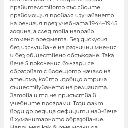
правителството със своите
правомощия проваля изучаването
на религия през учебната 1944–1945
година, а след това направо
отменя предмета. Без дискусия,
без изслушване на различни мнения
и без обществено обсъждане. Така
вече 5 поколения българи се
образоват с водещото начало на
атеизма, който изобщо отрича
съществуването на религията.
Затова и тя не присъства в
учебните програми. Този факт
води до редица дефицити най-вече
в хуманитарното образование.
Например как бихме могли да