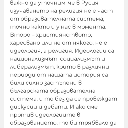
важно да уточним, че в Русия
изучаването на религия не е част
от образователната система,
точно както и у нас в момента.
Второ – християнството,
харесвано или не от някого, не е
идеология, а религия. Идеологии са
национализмът, социализмът и
либерализмът, които в различни
периоди от нашата история са
били силно застъпени в
българската образователна
система, и то без да се провеждат
дискусии и дебати. И ако сме
против идеологиите в
образованието, то би трябвало да