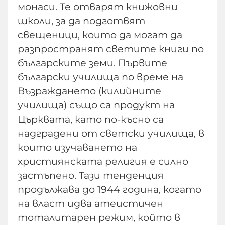
монаси. Те отварят книжовни
школи, за да подготвят
свещеници, които да могат да
разпространят светите книги по
българските земи. Първите
български училища по време на
Възраждането (килийните
училища) също са продукт на
Църквата, като по-късно са
надградени от светски училища, в
които изучаването на
християнската религия е силно
застъпено. Тази тенденция
продължава до 1944 година, когато
на власт идва атеистичен
тоталитарен режим, който в