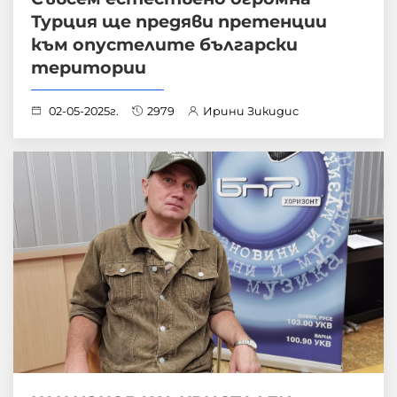
Турция ще предяви претенции
към опустелите български
територии
02-05-2025г.
2979
Ирини Зикидис