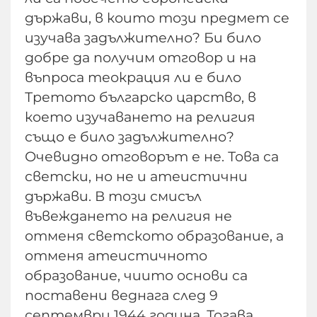
държави, в които този предмет се
изучава задължително? Би било
добре да получим отговор и на
въпроса теокрация ли е било
Третото българско царство, в
което изучаването на религия
също е било задължително?
Очевидно отговорът е не. Това са
светски, но не и атеистични
държави. В този смисъл
въвеждането на религия не
отменя светското образование, а
отменя атеистичното
образование, чиито основи са
поставени веднага след 9
септември 1944 година. Тогава