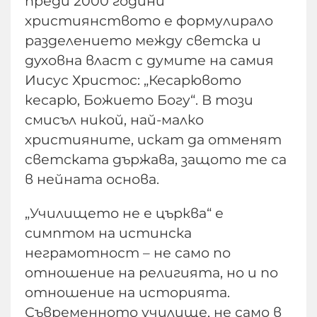
преди 2000 години
християнството е формулирало
разделението между светска и
духовна власт с думите на самия
Иисус Христос: „Кесарювото
кесарю, Божието Богу“. В този
смисъл никой, най-малко
християните, искат да отменят
светската държава, защото те са
в нейната основа.
„Училището не е църква“ е
симптом на истинска
неграмотност – не само по
отношение на религията, но и по
отношение на историята.
Съвременното училище, не само в