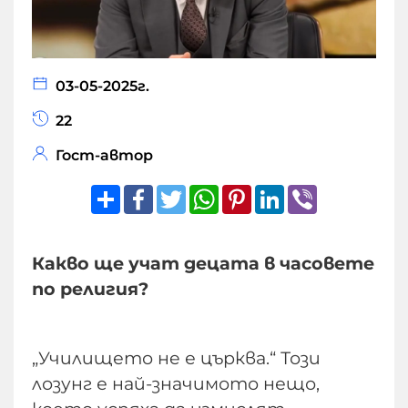
03-05-2025г.
22
Гост-автор
Share
Facebook
Twitter
WhatsApp
Pinterest
LinkedIn
Viber
Какво ще учат децата в часовете
по религия?
„Училището нe е църква.“ Този
лозунг е най-значимото нещо,