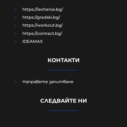
06-08-2026г.
52
Лентата
https://lechenie.bg/
https://gradski.bg/
https://workout.bg/
https://contract.bg/
IDEAMAX
КОНТАКТИ
Направете запитване
Радев: Изграждаме Национален
СЛЕДВАЙТЕ НИ
център за наблюдение на данни
от Космоса в Доброславци
06-08-2026г.
48
Лентата