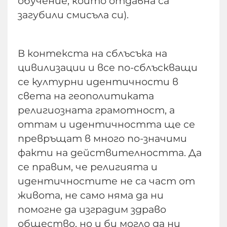
обучение, които отдавна са
загубили смисъла си).
В контекста на сблъсъка на
цивилизации и все по-сблъскващи
се културни идентичности в
света на геополитиката
религиозната грамотност, а
оттам и идентичността ще се
превръщат в много по-значими
факти на действителността. Да
се правим, че религията и
идентичностите не са част от
живота, не само няма да ни
помогне да изградим здраво
общество, но и би могло да ни