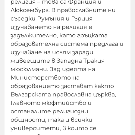
религия – това са Франция и
Люксембург. В православните ни
съседки Румъния и Гърция
изучаването на религия е
задължително, като гръцката
образователна система предлага и
изучаване на ислям заради
живеещите в Западна Тракия
мюсюлмани. Зад идеята на
Министерството на
образованието застават както
Българската православна църква,
Главното мюфтийство и
останалите религиозни
общности, така и всички
университети, в които се