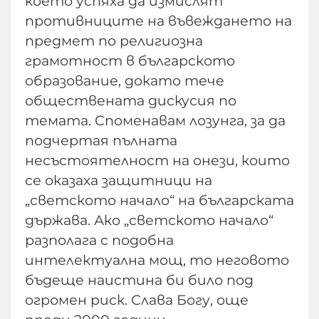
което успяха да измислят
противниците на въвеждането на
предмет по религиозна
грамотност в българското
образование, докато тече
обществената дискусия по
темата. Споменавам лозунга, за да
подчертая пълната
несъстоятелност на онези, които
се оказаха защитници на
„светското начало“ на българската
държава. Ако „светското начало“
разполага с подобна
интелектуална мощ, то неговото
бъдеще наистина би било под
огромен риск. Слава Богу, още