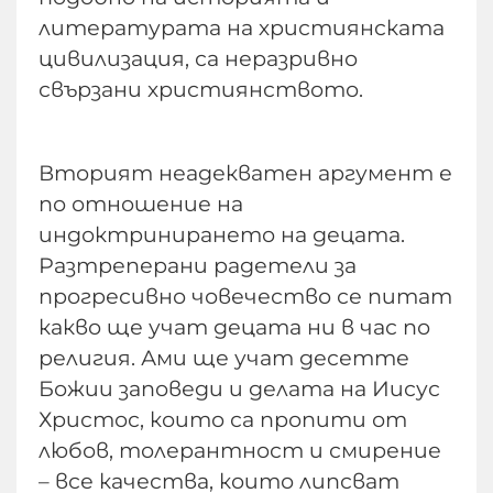
литературата на християнската
цивилизация, са неразривно
свързани християнството.
Вторият неадекватен аргумент е
по отношение на
индоктринирането на децата.
Разтреперани радетели за
прогресивно човечество се питат
какво ще учат децата ни в час по
религия. Ами ще учат десетте
Божии заповеди и делата на Иисус
Христос, които са пропити от
любов, толерантност и смирение
– все качества, които липсват