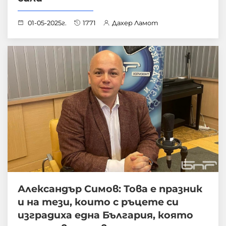
01-05-2025г.
1771
Дахер Ламот
Александър Симов: Това е празник
и на тези, които с ръцете си
изградиха една България, която