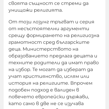
своята същност се стреми да
унищожи религията.
От този лозунг тръгват и серия
от несъстоятелни аргументи
срещу формирането на религиозна
грамотност сред българските
деца. Министерството на
образованието предлага децата и
техните родители да имат право
на избор. Те могат да изберат да
учат християнство, ислям или
история на религиите. Впрочем
подобен подход е валиден в
повечето европейски държави,
като само в две не се изучава