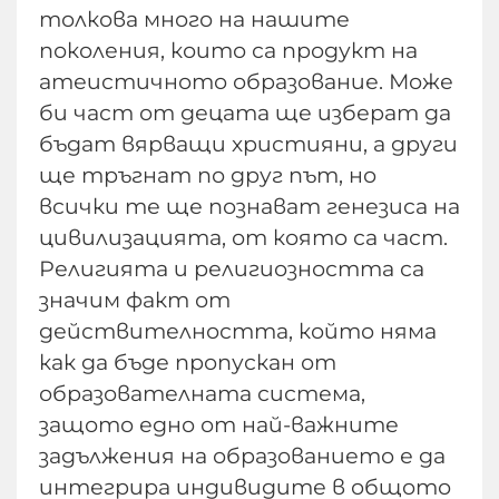
толкова много на нашите
поколения, които са продукт на
атеистичното образование. Може
би част от децата ще изберат да
бъдат вярващи християни, а други
ще тръгнат по друг път, но
всички те ще познават генезиса на
цивилизацията, от която са част.
Религията и религиозността са
значим факт от
действителността, който няма
как да бъде пропускан от
образователната система,
защото едно от най-важните
задължения на образованието е да
интегрира индивидите в общото