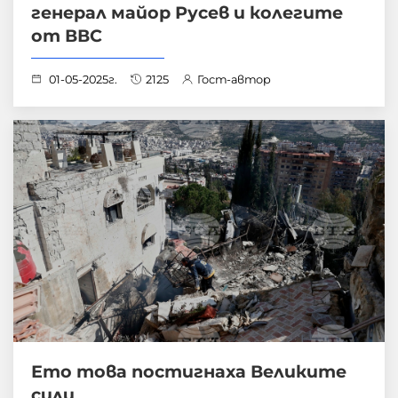
генерал майор Русев и колегите
от ВВС
01-05-2025г.
2125
Гост-автор
Ето това постигнаха Великите
сили