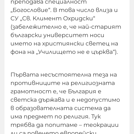
преподава специалност
„Богословие“. В това число влиза и
СУ „Св. Климент Охридски“
(забележително е, че най-старият
български университет носи
името на християнски светец на
фона на „Училището не е църква“).
Първата несъстоятелна теза на
противниците на религиозната
грамотност е, че България е
светска държава и е недопустимо
в образователната система да
има предмет по религия. Тук
трябва да попитаме – теокрации
ли са повечето европейски