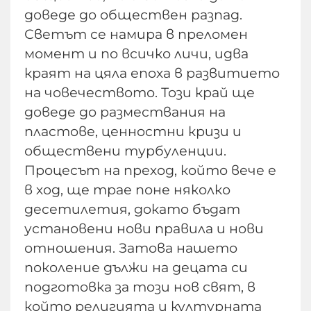
доведе до обществен разпад.
Светът се намира в преломен
момент и по всичко личи, идва
краят на цяла епоха в развитието
на човечеството. Този край ще
доведе до размествания на
пластове, ценностни кризи и
обществени турбуленции.
Процесът на преход, който вече е
в ход, ще трае поне няколко
десетилетия, докато бъдат
установени нови правила и нови
отношения. Затова нашето
поколение дължи на децата си
подготовка за този нов свят, в
който религията и културната