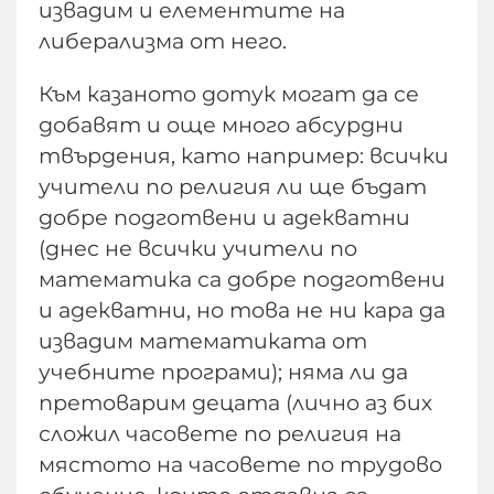
извадим и елементите на
либерализма от него.
Към казаното дотук могат да се
добавят и още много абсурдни
твърдения, като например: всички
учители по религия ли ще бъдат
добре подготвени и адекватни
(днес не всички учители по
математика са добре подготвени
и адекватни, но това не ни кара да
извадим математиката от
учебните програми); няма ли да
претоварим децата (лично аз бих
сложил часовете по религия на
мястото на часовете по трудово