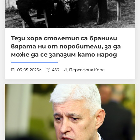
Тези хора столетия са бранили
вярата ни от поробители, за да
може да се запазим като народ
03-05-2025г.
456
Персефона Коре