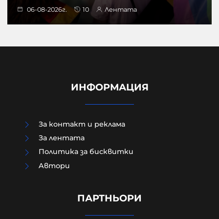
06-08-2026г.
10
Лентата
ИНФОРМАЦИЯ
За контакт и реклама
За лентата
Политика за бисквитки
Aвтори
Чудо в „Пирогов“: 15-годишният
борец, останал парализиран,
отново ходи
ПАРТНЬОРИ