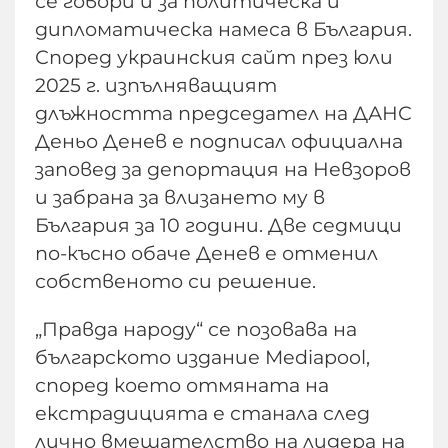
се говори и за политическа и
дипломатическа намеса в България.
Според украинския сайт през юли
2025 г. изпълняващият
длъжността председател на ДАНС
Деньо Денев е подписал официална
заповед за депортация на Невзоров
и забрана за влизането му в
България за 10 години. Две седмици
по-късно обаче Денев е отменил
собственото си решение.
„Правда народу“ се позовава на
българското издание Mediapool,
според което отмяната на
екстрадицията е станала след
лично вмешателство на лидера на