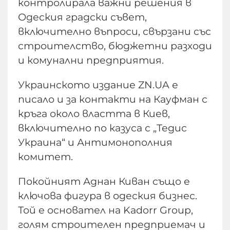
контролирала важни решения в
Одеския градски съвет,
включително въпроси, свързани със
строителство, бюджетни разходи
и комунални предприятия.
Украинското издание ZN.UA е
писало и за контакти на Кауфман с
кръга около властта в Киев,
включително по казуса с „Тедис
Украина“ и Антимонополния
комитет.
Покойният Аднан Киван също е
ключова фигура в одеския бизнес.
Той е основател на Kadorr Group,
голям строителен предприемач и