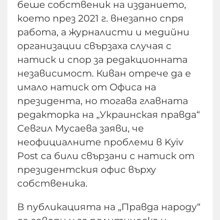
беше собственик на изданието,
което през 2021 г. внезапно спря
работа, а журналисти и медийни
организации свързаха случая с
натиск и спор за редакционната
независимост. Киван отрече да е
имало натиск от Офиса на
президента, но тогава главната
редакторка на „Украинская правда“
Севгил Мусаева заяви, че
неофициалните проблеми в Kyiv
Post са били свързани с натиск от
президентския офис върху
собственика.
В публикацията на „Правда народу“