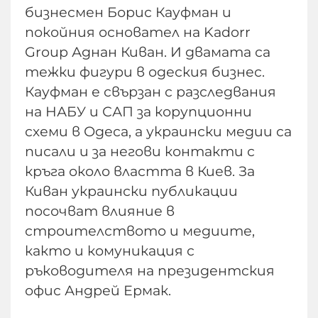
бизнесмен Борис Кауфман и
покойния основател на Kadorr
Group Аднан Киван. И двамата са
тежки фигури в одеския бизнес.
Кауфман е свързан с разследвания
на НАБУ и САП за корупционни
схеми в Одеса, а украински медии са
писали и за негови контакти с
кръга около властта в Киев. За
Киван украински публикации
посочват влияние в
строителството и медиите,
както и комуникация с
ръководителя на президентския
офис Андрей Ермак.