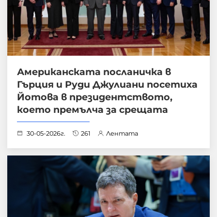
Американската посланичка в
Гърция и Руди Джулиани посетиха
Йотова в президентството,
което премълча за срещата
30-05-2026г.
261
Лентата