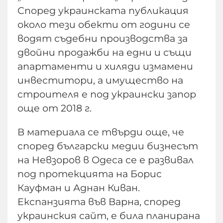
Според украинската публикация
около тези обекти от години се
водят съдебни производства за
двойни продажби на едни и същи
апартаменти и хиляди измамени
инвеститори, а имущество на
строителя е под украински запор
още от 2018 г.
В материала се твърди още, че
според български медии бизнесът
на Невзоров в Одеса се е развивал
под протекцията на Борис
Кауфман и Аднан Киван.
Експанзията във Варна, според
украинския сайт, е била планирана