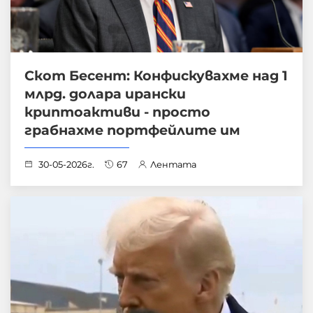
Скот Бесент: Конфискувахме над 1
млрд. долара ирански
криптоактиви - просто
грабнахме портфейлите им
30-05-2026г.
67
Лентата