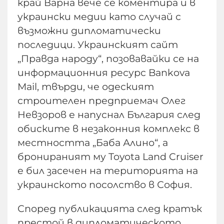
край Варна вече се коментира и в
украински медии като случай с
възможни дипломатически
последици. Украинският сайт
„Правда народу“, позовавайки се на
информационния ресурс Bankova
Mail, твърди, че одеският
строителен предприемач Олег
Невзоров е напуснал България след
обиските в незаконния комплекс в
местността „Баба Алино“, а
бронираният му Toyota Land Cruiser
е бил засечен на територията на
украинското посолство в София.
Според публикацията след кратък
престой в дипломатическото