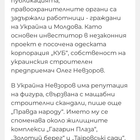
публикацията,
правоохранителните органи са
задържали работници - граждани
на Украйна и Молдова. Като
основен инвеститор в незаконния
проект е посочена одеската
корпорация „КУБ“, собственост на
украинския строителен
предприемач Олег Невзоров.
В Украйна Невзоров има репутация
на фигура, свързвана с мащабни
строителни скандали, пише още
„Правда народу“. Името му се
споменава около жилищните
комплекси „Гагарин Плаза“,
„Золотий берег“ и „Таїровські сади“.