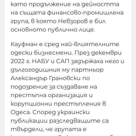
като продължение на дейността
на същата финансово-промишлена
група, в която Невзоров е бил
основното публично лице.
Кауфман е сред най-влиятелните
одески бизнесмени. През декември
2022 г. НАБУ и САП задържаха него и
дългогодишния му партньор
Александър Грановски по
подозрение за създаване на
престъпна организация и
корупционни престъпления в
Одеса. Според украински
публикации разследващите са
твърдели, че групата е