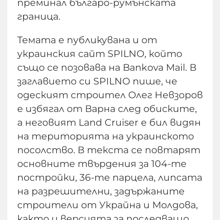
преминал българо-румънската
граница.
Темата е публикувана и от
украинския сайт SPILNO, който
също се позовава на Bankova Mail. В
заглавието си SPILNO пише, че
одеският строител Олег Невзоров
е избягал от Варна след обиските,
а неговият Land Cruiser е бил видян
на територията на украинското
посолство. В текста се повтарят
основните твърдения за 104-те
постройки, 36-те парцела, липсата
на разрешителни, задържаните
строители от Украйна и Молдова,
както и версията за последващо