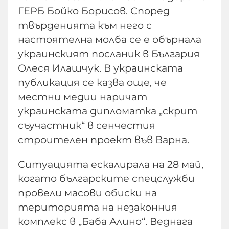
ГЕРБ Бойко Борисов. Според
твърденията към него с
настоятелна молба се е обърнала
украинският посланик в България
Олеся Илашчук. В украинската
публикация се казва още, че
местни медии наричат
украинската дипломатка „скрит
съучастник“ в сенчестия
строителен проект във Варна.
Ситуацията ескалирала на 28 май,
когато българските спецслужби
провели масови обиски на
територията на незаконния
комплекс в „Баба Алино“. Веднага