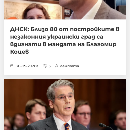
ДНСК: Близо 80 от постройките в
незаконния украински град са
вдигнати в мандата на Благомир
Коцев
30-05-2026г.
5
Лентата