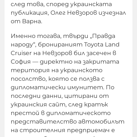
след това, според украинската
публикация, Олег Невзоров изчезнал
от Варна.
Именно тогава, твърди „Правда
народу“, бронираният Toyota Land
Cruiser на Невзоров бил засечен в
София — директно на закритата
територия на украинското
посолство, която се ползва с
дипломатически имунитет. По
последни данни, цитирани от
украинския сайт, след кратък
престой в дипломатическото
представителство автомобилът
на строителния предприемач е