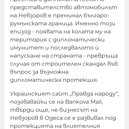
представителство автомобилът
на Невзоров е преминал българо-
румънската граница. Именно този
епизод - появата на колата му на
територия с дипломатически
имунитет и последвалото ѝ
напускане на страната - превръща
случая от строителен скандал във
въпрос за възможна
дипломатическа протекция.
Украинският сайт „Правда народу“,
позовавайки се на Bankova Mail,
твърди още, че бизнесът на
Невзоров в Одеса се е развивал под
протекцията на влиятелния