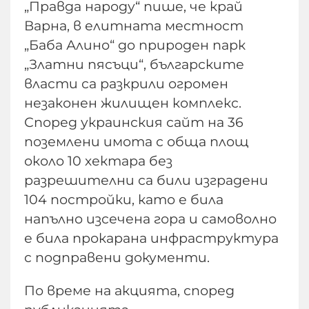
„Правда народу“ пише, че край
Варна, в елитната местност
„Баба Алино“ до природен парк
„Златни пясъци“, българските
власти са разкрили огромен
незаконен жилищен комплекс.
Според украинския сайт на 36
поземлени имота с обща площ
около 10 хектара без
разрешителни са били изградени
104 постройки, като е била
напълно изсечена гора и самоволно
е била прокарана инфраструктура
с подправени документи.
По време на акцията, според