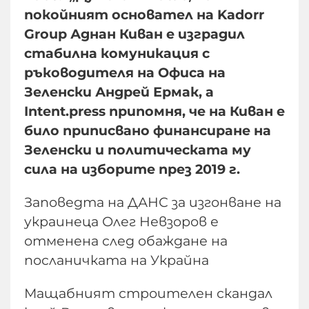
покойният основател на Kadorr
Group Аднан Киван е изградил
стабилна комуникация с
ръководителя на Офиса на
Зеленски Андрей Ермак, а
Intent.press припомня, че на Киван е
било приписвано финансиране на
Зеленски и политическата му
сила на изборите през 2019 г.
Заповедта на ДАНС за изгонване на
украинеца Олег Невзоров е
отменена след обаждане на
посланичката на Украйна
Мащабният строителен скандал