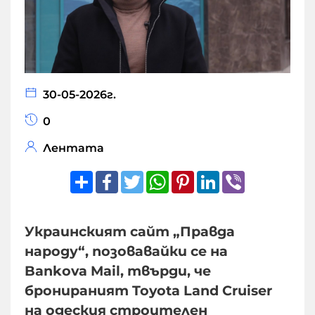
30-05-2026г.
0
Лентата
Share
Facebook
Twitter
WhatsApp
Pinterest
LinkedIn
Viber
Украинският сайт „Правда
народу“, позовавайки се на
Bankova Mail, твърди, че
бронираният Toyota Land Cruiser
на одеския строителен