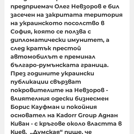
предприемач Олег Невзоров е бил
засечен на закритата територия
на украинското посолство в
София, която се ползва с
дипломатически имунитет, а
след кратък престой
автомобилът е преминал
българо-румънската граница.
През годините украински
публикации свързват
покровителите на Невзоров -
влиятелния одески бизнесмен
Борис Кауфман и покойния
основател на Kadorr Group Аднан
Киван - с кръгове около властта в
Киев. „Думская“ пише, че