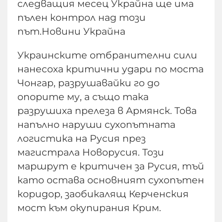
следващия месец Украйна ще има
пълен контрол над този
път.Новини Украйна
Украинските отбранителни сили
нанесоха критични удари по моста
Чонгар, разрушавайки го до
опорите му, а също така
разрушиха прелеза в Армянск. Това
напълно наруши сухопътната
логистика на Русия през
магистрала Новорусия. Този
маршрут е критичен за Русия, тъй
като остава основният сухопътен
коридор, заобикалящ Керченския
мост към окупирания Крим.