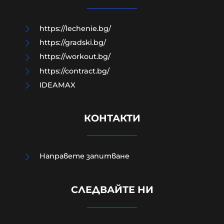
10-08-2026г.
533
Лентата
https://lechenie.bg/
https://gradski.bg/
https://workout.bg/
https://contract.bg/
IDEAMAX
КОНТАКТИ
Направете запитване
Обрат в Украйна: Проучване
СЛЕДВАЙТЕ НИ
показа кой изпревари Зеленски по
доверие