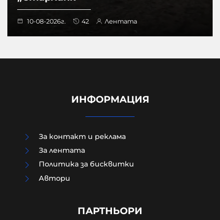
10-08-2026г.
42
Лентата
ИНФОРМАЦИЯ
За контакт и реклама
За лентата
„Утре ще ме видиш на живо“:
Политика за бисквитки
изтече предполагаем чат между
Aвтори
Кузев и 17-годишното момиче
преди срещата на Младежкия
хълм
ПАРТНЬОРИ