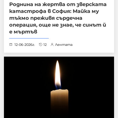
Роднина на жертва от зверската
катастрофа в София: Майка му
тъкмо преживя сърдечна
операция, още не знае, че синът й
е мъртъв
12-06-2026г.
12
Лентата