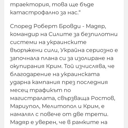
траектория, това ще бъде
катастрофално за нас.“
Според Роберт Бровди - Мадяр,
командир на Силите за безпилотни
системи на украинските
въоръжени сили, Украйна сериозно е
започнала плана си за изолиране на
окупирания Крим. Той изчислява, че
благодарение на украинската
ударна кампания през последния
месец трафикът по
магистралата, свързваща Ростов,
Мариупол, Мелитопол и Крим, е
намалял с повече от две трети.
Мадяр е уверен, че в рамките на