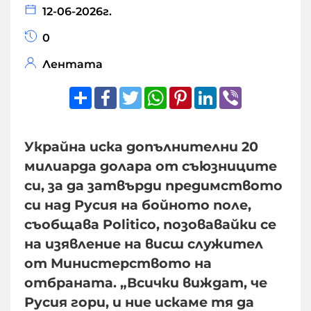
12-06-2026г.
0
Лентата
Share
Facebook
Twitter
WhatsApp
Pinterest
LinkedIn
Viber
Украйна иска допълнителни 20
милиарда долара от съюзниците
си, за да затвърди предимството
си над Русия на бойното поле,
съобщава Politico, позовавайки се
на изявление на висш служител
от Министерството на
отбраната. „Всички виждат, че
Русия гори, и ние искаме тя да