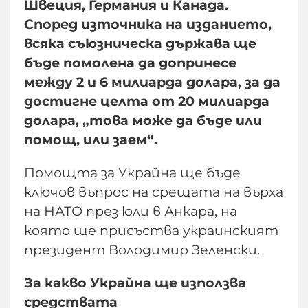
Швеция, Германия и Канада.
Според източника на изданието,
всяка съюзническа държава ще
бъде помолена да допринесе
между 2 и 6 милиарда долара, за да
достигне целта от 20 милиарда
долара, „това може да бъде или
помощ, или заем“.
Помощта за Украйна ще бъде
ключов въпрос на срещата на върха
на НАТО през юли в Анкара, на
която ще присъства украинският
президент Володимир Зеленски.
За какво Украйна ще използва
средствата