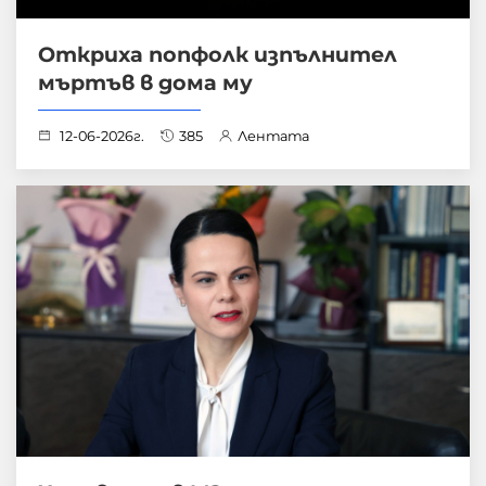
Откриха попфолк изпълнител
мъртъв в дома му
12-06-2026г.
385
Лентата