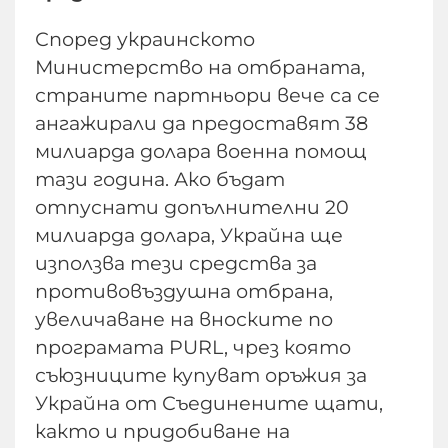
Според украинското
Министерство на отбраната,
страните партньори вече са се
ангажирали да предоставят 38
милиарда долара военна помощ
тази година. Ако бъдат
отпуснати допълнителни 20
милиарда долара, Украйна ще
използва тези средства за
противовъздушна отбрана,
увеличаване на вноските по
програмата PURL, чрез която
съюзниците купуват оръжия за
Украйна от Съединените щати,
както и придобиване на