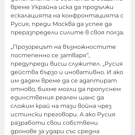
време Украйна иска да продължи
ескалацията на конфронтацията с
Русия, преди Москва да успее да
преразпредели силите в своя полза.
„Прозорецът на възможностите
постепенно се затваря“,
предупреди висш служител. „Русия
действа бързо и иновативно. И ако
им дадем време да се адаптират
отново, бихме могли да пропуснем
единствения реален шанс да
сложим край на тази война чрез
истински преговори. А ако Русия
разработи свои собствени
дронове за удари със средна