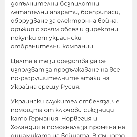
допълнителни безпилотни
летателни апарати, боеприпаси,
оборудване за електронна война,
оръжия с голям обсег и директни
покупки от украински
отбранителни компании.
Целта е тези средства да се
използват за продължаване на все
по-разрушителните атаки на
Украйна срещу Русия.
Украински служител отбеляза, че
помощта от ключови съюзници
като Германия, Норвегия и
Холандия е помогнала за промяна на
динамиката на войната. В същото