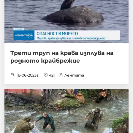
Трети труп на крава изплува на
родното крайбрежие
16-06-2023г.
421
Лентата