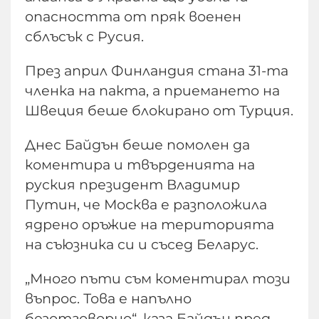
опасността от пряк военен
сблъсък с Русия.
През април Финландия стана 31-та
членка на пакта, а приемането на
Швеция беше блокирано от Турция.
Днес Байдън беше помолен да
коментира и твърденията на
руския президент Владимир
Путин, че Москва е разположила
ядрено оръжие на територията
на съюзника си и съсед Беларус.
„Много пъти съм коментирал този
въпрос. Това е напълно
безотговорно“, каза Байдън пред