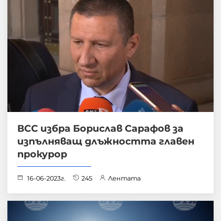
ВСС избра Борислав Сарафов за
изпълняващ длъжността главен
прокурор
16-06-2023г.
245
Лентата