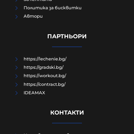
Политика за бисквитки
Aвтори
Едва 18% от украинците имат
доверие в Зеленски, с най-висок
рейтинг е Залужни
ПАРТНЬОРИ
07-08-2026г.
75
Лентата
https://lechenie.bg/
https://gradski.bg/
https://workout.bg/
https://contract.bg/
IDEAMAX
КОНТАКТИ