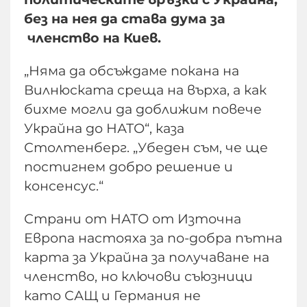
без на нея да става дума за
членство на Киев.
„Няма да обсъждаме покана на
Вилнюската среща на върха, а как
бихме могли да доближим повече
Украйна до НАТО“, каза
Столтенберг. „Убеден съм, че ще
постигнем добро решение и
консенсус.“
Страни от НАТО от Източна
Европа настояха за по-добра пътна
карта за Украйна за получаване на
членство, но ключови съюзници
като САЩ и Германия не