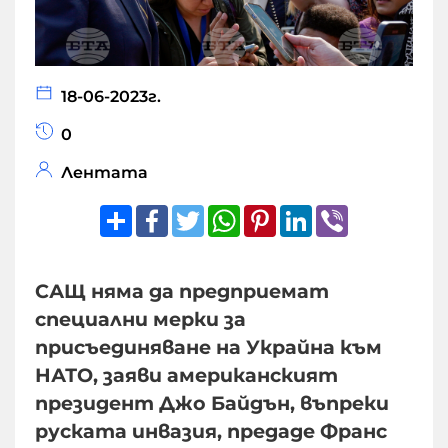
18-06-2023г.
0
Лентата
Share
Facebook
Twitter
WhatsApp
Pinterest
LinkedIn
Viber
САЩ няма да предприемат
специални мерки за
присъединяване на Украйна към
НАТО, заяви американският
президент Джо Байдън, въпреки
руската инвазия, предаде Франс