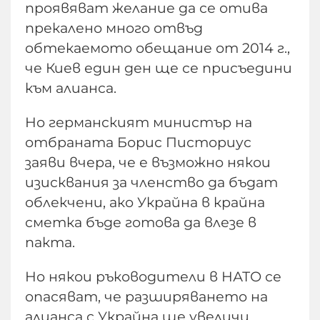
проявяват желание да се отива
прекалено много отвъд
обтекаемото обещание от 2014 г.,
че Киев един ден ще се присъедини
към алианса.
Но германският министър на
отбраната Борис Писториус
заяви вчера, че е възможно някои
изисквания за членство да бъдат
облекчени, ако Украйна в крайна
сметка бъде готова да влезе в
пакта.
Но някои ръководители в НАТО се
опасяват, че разширяването на
алианса с Украйна ще увеличи