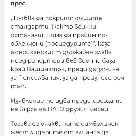
прес.
„Трябва да покрият същите
стандарти, (както всички
останали). Няма да правим по-
облекчени (процедурите)“, каза
американският държавен глава
пред репортери във военна база
край Вашингтон, преди да замине
за Пенсилвания, за да произнесе реч
там.
Изявлението идва преди срещата
на върха на НАТО другия месец.
Тогава се очаква като символичен
жест лидерите от алианса да