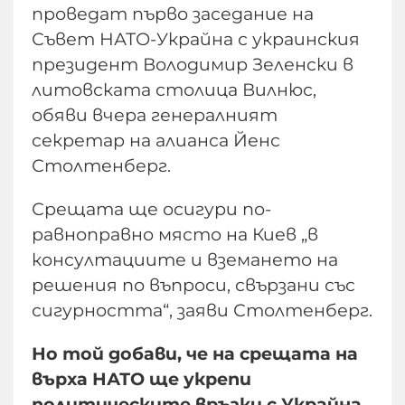
проведат първо заседание на
Съвет НАТО-Украйна с украинския
президент Володимир Зеленски в
литовската столица Вилнюс,
обяви вчера генералният
секретар на алианса Йенс
Столтенберг.
Срещата ще осигури по-
равноправно място на Киев „в
консултациите и вземането на
решения по въпроси, свързани със
сигурността“, заяви Столтенберг.
Но той добави, че на срещата на
върха НАТО ще укрепи
политическите връзки с Украйна,