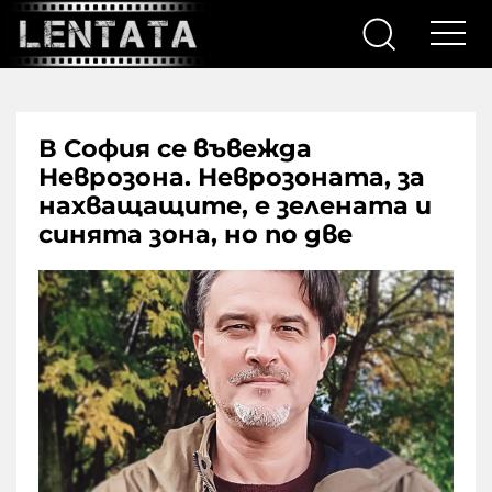
В София се въвежда
Неврозона. Неврозоната, за
нахващащите, е зелената и
синята зона, но по две