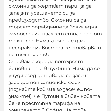
склонни да жертват пари, за да
запазят усещането си за
превъзходство. Склонни са да
търсят оправдание за всяка една
глупост или наглост стига да е от
техните. Няма значение дали
несправедливостта се стоварва и
на техния гръб.
Очаквам скоро да потърсят
виновните и в чужбина. Няма да се
учудя след ден-два да се засече
засекретен шпионски файл
(познайте кой ще го засече… по-
знах-те!), че Путин е въвел новата
вече престъпна тарифа на
зонирането в София. На това