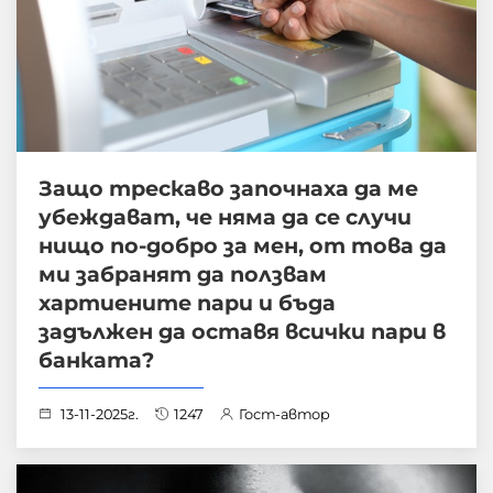
Защо трескаво започнаха да ме
убеждават, че няма да се случи
нищо по-добро за мен, от това да
ми забранят да ползвам
хартиените пари и бъда
задължен да оставя всички пари в
банката?
13-11-2025г.
1247
Гост-автор