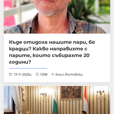
Къде отидоха нашите пари, бе
крадци? Какво направихте с
парите, които събирахте 20
години?
13-11-2025г.
1298
Емил Йотовски