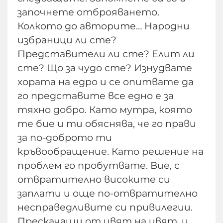
започнете отброяването.
Колкото до авторите… Народни
избраници ли сте?
Представители ли сте? Елит ли
сте? Що за чудо сте? Изнудвате
хората на едро и се опитвате да
го представите все едно е за
тяхно добро. Като мутра, която
те бие и ти обяснява, че го прави
за по-доброто ти
кръвообращение. Като решение на
проблем го пробутвате. Вие, с
отвратително високите си
заплати и още по-отвратително
несправедливите си привилегии.
Прескачащи от цвят на цвят, и