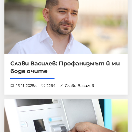
Слави Василев: Профанизмът й ми
боде очите
13-11-2025г.
2264
Слави Василев