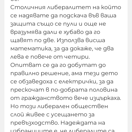
Столичния либералитет на който
се надявате да подскача във ваша
защита също се пули и още не
вразумява дали е хубаво да го
щавят по две. Използва висша
математика, за да докаже, че два
лева е повече от четири.
Опитват се да го добутат до
правилно решение, ама тези дето
се обзаведоха с електрички, за да
прескочат в по-добрата половина
от гражданството вече изцъркаха.
Но този либерален обществен
слой живее с усещането за
превъзходство. Надеждата на
избраниците е, че либералите са