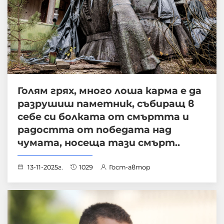
Голям грях, много лоша карма е да
разрушиш паметник, събиращ в
себе си болката от смъртта и
радостта от победата над
чумата, носеща тази смърт..
13-11-2025г.
1029
Гост-автор