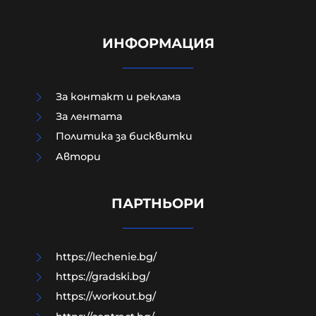
ИНФОРМАЦИЯ
За контакт и реклама
За лентата
Политика за бисквитки
Aвтори
Край на цените в лева, от днес на
етикетите само в евро
ПАРТНЬОРИ
09-08-2026г.
43
Лентата
https://lechenie.bg/
https://gradski.bg/
https://workout.bg/