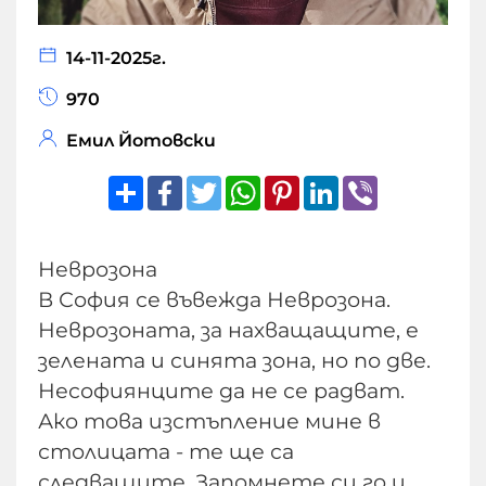
14-11-2025г.
970
Емил Йотовски
Share
Facebook
Twitter
WhatsApp
Pinterest
LinkedIn
Viber
Неврозона
В София се въвежда Неврозона.
Неврозоната, за нахващащите, е
зелената и синята зона, но по две.
Несофиянците да не се радват.
Ако това изстъпление мине в
столицата - те ще са
следващите. Запомнете си го и