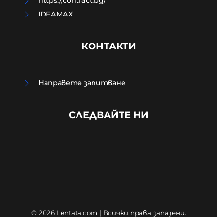
https://contract.bg/
IDEAMAX
КОНТАКТИ
Направете запитване
Евростат: Българският мъж
СЛЕДВАЙТЕ НИ
работи най-малко в ЕС,
холандецът бичи 10 години повече
09-08-2026г.
131
Лентата
© 2026 Lentata.com | Всички права запазени.