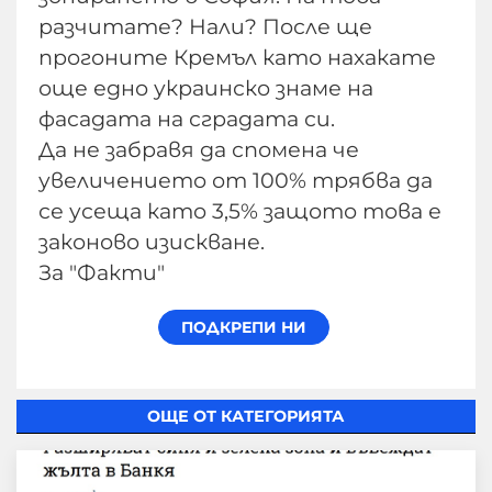
разчитате? Нали? После ще
прогоните Кремъл като нахакате
още едно украинско знаме на
фасадата на сградата си.
Да не забравя да спомена че
увеличението от 100% трябва да
се усеща като 3,5% защото това е
законово изискване.
За "Факти"
ОЩЕ ОТ КАТЕГОРИЯТА