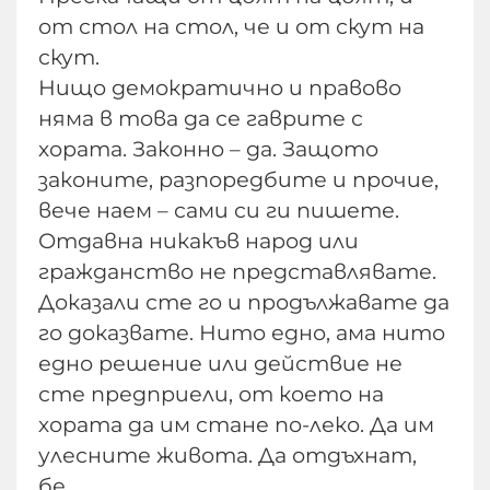
от стол на стол, че и от скут на
скут.
Нищо демократично и правово
няма в това да се гаврите с
хората. Законно – да. Защото
законите, разпоредбите и прочие,
вече наем – сами си ги пишете.
Отдавна никакъв народ или
гражданство не представлявате.
Доказали сте го и продължавате да
го доказвате. Нито едно, ама нито
едно решение или действие не
сте предприели, от което на
хората да им стане по-леко. Да им
улесните живота. Да отдъхнат,
бе.