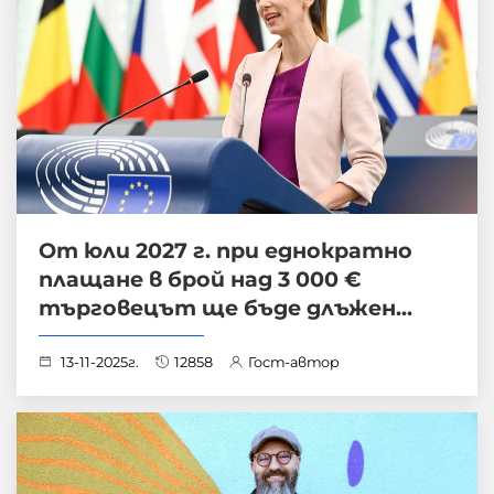
От юли 2027 г. при еднократно
плащане в брой над 3 000 €
търговецът ще бъде длъжен...
13-11-2025г.
12858
Гост-автор