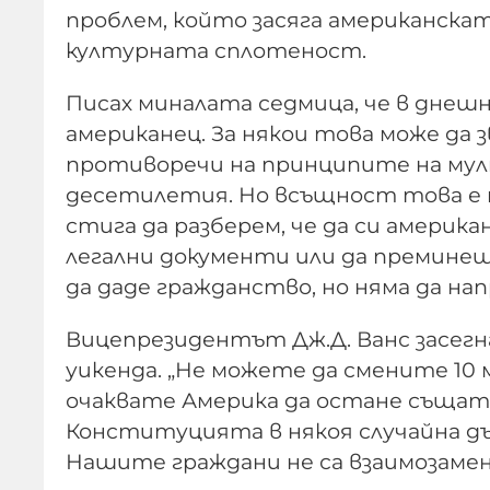
проблем, който засяга американск
културната сплотеност.
Писах миналата седмица, че в днеш
американец. За някои това може да 
противоречи на принципите на мул
десетилетия. Но всъщност това е 
стига да разберем, че да си америк
легални документи или да преминеш
да даде гражданство, но няма да на
Вицепрезидентът Дж.Д. Ванс засегн
уикенда. „Не можете да смените 10 
очаквате Америка да остане същата
Конституцията в някоя случайна дъ
Нашите граждани не са взаимозаменя