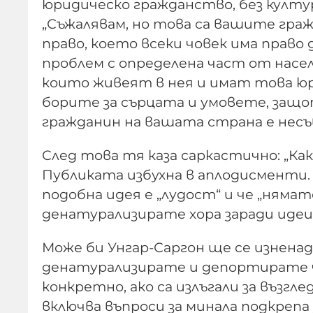
юридическо гражданство, без култур
„Съжалявам, но това са вашите гр
право, което всеки човек има прав
проблем с определена част от насе
които живеят в нея и имат това юри
борите за сърцата и умовете, защо
гражданин на вашата страна е нес
След това тя каза саркастично: „Ка
Публиката избухна в аплодисменти. 
подобна идея е „лудост“ и че „няма
денатурализирате хора заради идеи
Може би Унгар-Саргон ще се изненад
денатурализирате и депортирате ч
конкретно, ако са излъгали за възг
включва въпроси за минала подкрепа 