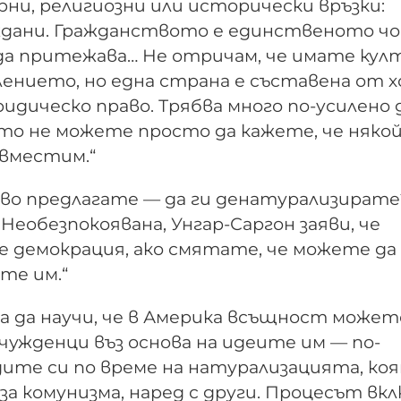
ни, религиозни или исторически връзки:
аждани. Гражданството е единственото ч
о да притежава… Не отричам, че имате кул
лението, но една страна е съставена от х
дическо право. Трябва много по-усилено д
то не можете просто да кажете, че няко
ъвместим.“
кво предлагате — да ги денатурализирате
Необезпокоявана, Унгар-Саргон заяви, че
те демокрация, ако смятате, че можете да
те им.“
а да научи, че в Америка всъщност может
ужденци въз основа на идеите им — по-
ледите си по време на натурализацията, ко
за комунизма, наред с други. Процесът вкл