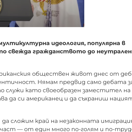
мултикултурна идеология, популярна в
то свежда гражданството до неутрален
ериканския обществен живот днес от деб
нтичност. Нямам предвид само дебата з
о служи като своеобразен заместител на 
ава да си американец и да съхраниш нация
и да сложим край на незаконната имиграция
 част — от един много по-голям и по-тру