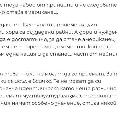
с този набор от принципи и че следоват
но става американец.
едание и култура ще приеме изцяло
 хора са създадени равни. А дори и чужде
да е достатъчно, за да стане американец, 
всем не теоретични, елементи, които са
ъм една нация и да станеш част от нейни
 това — или не могат да го приемат. За 
 смисъл е всичко. Те не могат да си
онална идентичност като нещо различно
приемат мултикултурализма с погрешната
чия нямат особено значение, стига някой