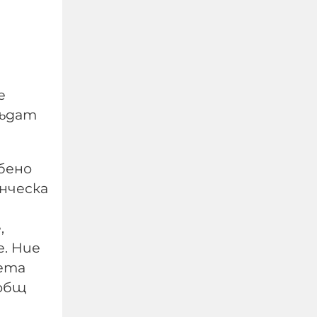
е
бъдат
Израелският посланик
бено
за инцидента в Банско:
нческа
Изолиран случай. Не
разбирам защо се
,
превърна в такъв голям
е. Ние
скандал
вета
08-08-2026г.
59
Лентата
 общ