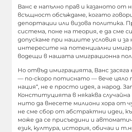
Ванс е напълно прав и казаното от 
всъщност обсъждаме, когато говори
депортации или визова политика. 
система, поне на теория, е да сме с
допускаме при нашите условия и за 
интересите на потенциални имигр
водещи в нашата имиграционна пол
Но отвъд имиграцията, Ванс засяга
— по-скоро потиснато — вече цяло 
нация“, не е просто идея, а народ.
Конституцията в някаква случайна 
нито да внесете милиони хора от чу
не сме сбор от абстрактни идеи, къ
може да се присъедини и автоматич
език, култура, история, обичаи и т.н