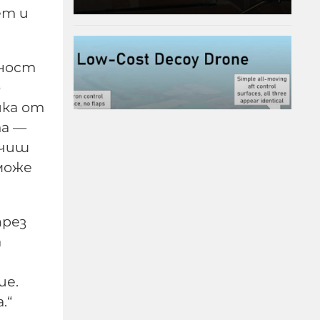
ет и
щност
о
ика от
та —
учиш
може
МО след анализ на
през
останките край
а
Кардам: Най-вероятно е
дрон-примамка "Майя"
ие.
.“
08-08-2026г.
82
Лентата