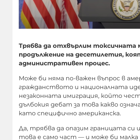
Трябва да отхвърлим токсичната 
продължение на десетилетия, коя
административен процес.
Може би няма по-важен въпрос в ам
гражданството и националната иде
незаконната имиграция, който чест
дълбокия дебат за това какво означ
като специфично американска.
Да, трябва да опазим границата си 
това е само част — и може би малка