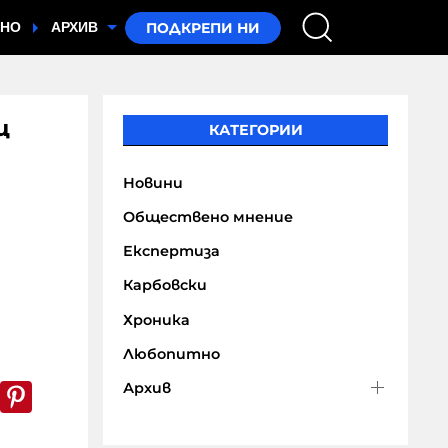
ТНО
АРХИВ
ц
КАТЕГОРИИ
Новини
Обществено мнение
Експертиза
Карбовски
Хроника
Любопитно
k
er
WhatsApp
Pinterest
Архив