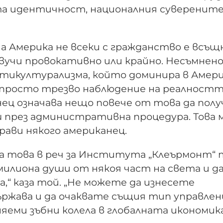
ата идентичност, националния суверенит
на Америка не всеки с гражданство е всъ
звучи провокативно или крайно. Несъмнен
тикултурализма, който доминира в Амер
просто трезво наблюдение на реалност
анец означава нещо повече от това да пол
 през административна процедура. Това 
прави някого американец.
а това в реч за Института „Клеърмонт“ 
милиона души от някоя част на света и д
,“ каза той. „Не можете да изнесете
ржава и да очаквате същия тип управлен
еми зъбни колела в глобалната икономика