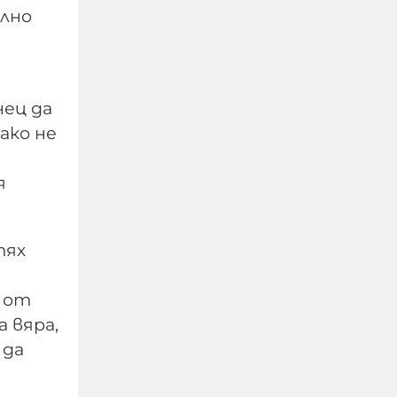
елно
нец да
ако не
я
Областният
управител на Добрич с
тях
още информация за
взривилия се дрон
 от
 вяра,
08-08-2026г.
453
Лентата
 да
Този човек или не
пътува и няма
НАЙ-ЧЕТЕНИ
никаква