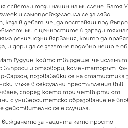
 осветли този начин на мислене. Батя У
sweek и самопровъзгласила се за ляво
 каза в дебат, че „да поставяш под въпро
ъвместими с ценностите ѝ заради тяхна
няма религиозни вярвания, които да прав
а, и дори да се загатне подобно нещо е об
 Мат Гудуин, който твърдеше, че ислямът
 с въпроси и отговори, коментаторът Ко
р-Саргон, позовавайки се на статистика 
ски мъже в сексуални престъпления във
учване, според което три четвърти от
и с университетско образование не вяр
е действително се е случила.
 виждането за нацията като просто