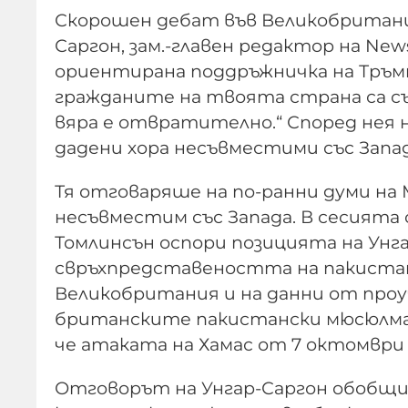
Скорошен дебат във Великобритания
Саргон, зам.-главен редактор на New
ориентирана поддръжничка на Тръмп,
гражданите на твоята страна са с
вяра е отвратително.“ Според нея 
дадени хора несъвместими със Запад
Тя отговаряше на по-ранни думи на
несъвместим със Запада. В сесията
Томлинсън оспори позицията на Унга
свръхпредставеността на пакистан
Великобритания и на данни от про
британските пакистански мюсюлман
че атаката на Хамас от 7 октомври 
Отговорът на Унгар-Саргон обобщи