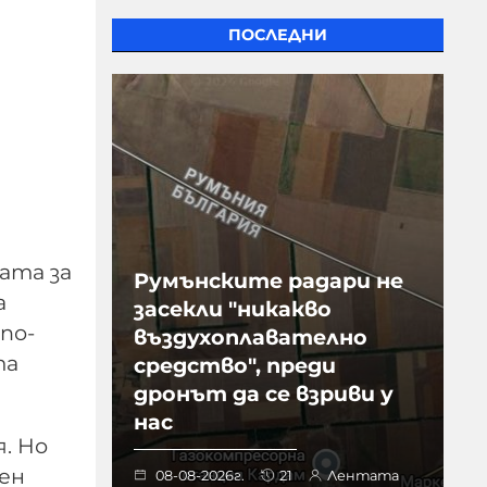
ПОСЛЕДНИ
ата за
Румънските радари не
а
засекли "никакво
по-
въздухоплавателно
та
средство", преди
дронът да се взриви у
нас
. Но
ден
08-08-2026г.
21
Лентата