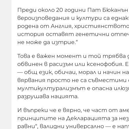
Преди около 20 години Пат Бюканън и
вероизповедания и култури са еднак
родена от Англия, християнството и
история оставят генетични отпеча
не може да изтрие.“
Това е важен момент и той трябва д
обвинен в расизъм или ксенофобия. 
— общ език, обичаи, морал и начин на
вярвания просто не са съвместими с
мултикултурализмът е опасна илюзи
разрушава нацията.
И въпреки че е вярно, че част от а
принципите на Декларацията за нез
равни“, валидни универсално — е на