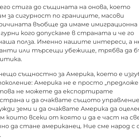
него стига до същината на онова, което
м за сигурност по границите, масови
Причината въобще да имаме имиграционна
игурни кого допускаме в страната и че го
наша полза. Именно нашите интереси, а н
анти или търсещи убежище, трябва да 
итика.
 нещо същностно за Америка, което е изгу
поколение: Америка не е просто „предложе
 Затова не можете да експортирате
страна и да очаквате същото управление
жди земи и да очаквате Америка да оцеле
м които всеки от която и да е част на с
но да стане американец. Ние сме народ с
.