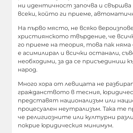
ни идентичност започва и свършва 
всеки, който ги приеме, автоматич
На първо място, не всяко вероизпов
християнското твърдение, че всички
го приеме на теория, това пак няма 
е асимилирал и всички останали, съ
необходими, за да се присъединиш к
народ.
Много хора от левицата не разбират
гражданството в тесния, юридически
представят национализъм или наци
процесуален неутрализъм. Така те 
че религиозните или културни разли
покрие юридическия минимум.