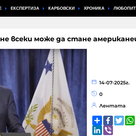
Е
ЕКСПЕРТИЗА
КАРБОВСКИ
ХРОНИКА
ЛЮБОПИ
е не всеки може да стане американе
14-07-2025г.
0
Лентата
Share
Faceboo
Twitt
LinkedIn
Viber