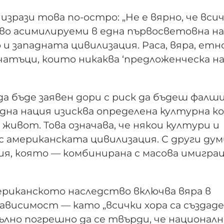
зрази това по-остро: „Не е вярно, че вси
во асимилируеми в една първосветовна на
 западната цивилизация. Раса, вяра, етн
тъци, които никаква ‘предложенческа на
а бъде заявен дори с риск да бъдеш фалш
Една нация изисква определена културна к
 живот. Това означава, че някои култури и
 американската цивилизация. С други дум
я, която — комбинирана с масова имигра
мериканското наследство включва вяра в
ависимост — като „всички хора са създад
пълно погрешно да се твърди, че национал