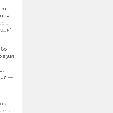
чки
ция,
ос и
ция’
иво
охезия
Какво има на мястото,
и,
където се разби дрона
ция —
и има ли притеснения у
хората?
08-08-2026г.
121
Лентата
ени
ната