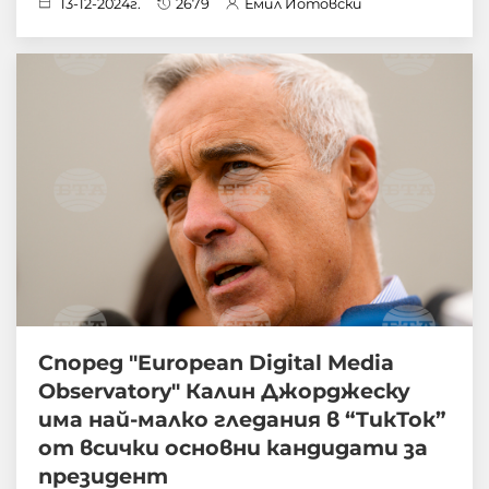
13-12-2024г.
2679
Емил Йотовски
Според "European Digital Media
Observatory" Калин Джорджеску
има най-малко гледания в “TикТок”
от всички основни кандидати за
президент