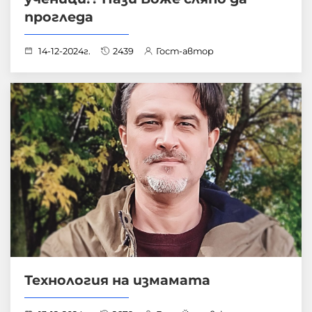
прогледа
14-12-2024г.
2439
Гост-автор
Технология на измамата