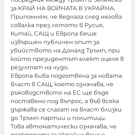
за КРАЙ НА ВОЙНАТА В УКРАЙНА.
Припомням, че веднага след негова
совалка през лятото в Русия,
Китай, САЩ и Европа беше
извършен публичен опит за
убийството на Доналд Тръмп, при
който президентът елект оцеля в
резултат на чудо.
Европа бива подготвяна за новата
власт в САЩ, което означава, че
ръководството на ЕС ще бъде
поставено под въпрос, а във всяка
държава се слагат на власт близки
до Тръмп партии и политици.
Това автоматически означава, че
подкрепата за Украйна вече е