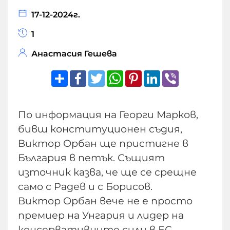
17-12-2024г.
1
Анастасия Гешева
Share
Facebook
Twitter
WhatsApp
Pinterest
LinkedIn
Viber
По информация на Георги Марков,
бивш конституционен съдия,
Виктор Орбан ще пристигне в
България в петък. Същият
източник казва, че ще се срещне
само с Радев и с Борисов.
Виктор Орбан вече не е просто
премиер на Унгария и лидер на
консервативните сили в ЕС.