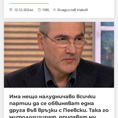
12-12-2024г.
1185
Владислав Наков
Има нещо налудничаво всички
партии да се обвиняват една
друга във връзки с Пеевски. Така го
митологизират, придават му