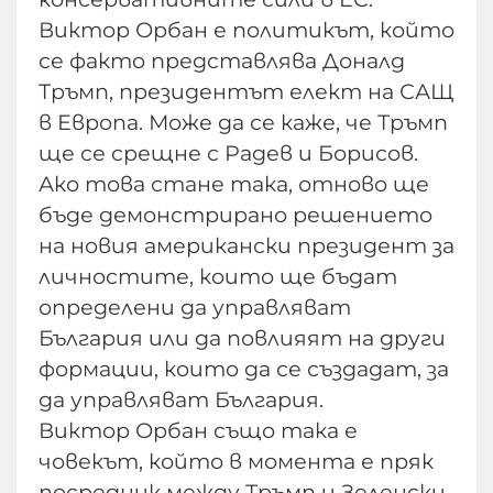
Виктор Орбан е политикът, който
се факто представлява Доналд
Тръмп, президентът елект на САЩ
в Европа. Може да се каже, че Тръмп
ще се срещне с Радев и Борисов.
Ако това стане така, отново ще
бъде демонстрирано решението
на новия американски президент за
личностите, които ще бъдат
определени да управляват
България или да повлияят на други
формации, които да се създадат, за
да управляват България.
Виктор Орбан също така е
човекът, който в момента е пряк
посредник между Тръмп и Зеленски