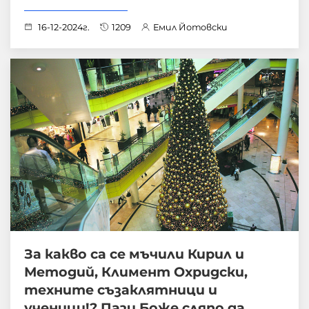
16-12-2024г.
1209
Емил Йотовски
За какво са се мъчили Кирил и
Методий, Климент Охридски,
техните съзаклятници и
ученици!? Пази Боже сляпо да