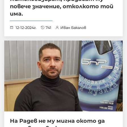
повече значение, отколкото той
има.
12-12-2024г.
741
Иван Бакалов
На Радев не му мигна окото да