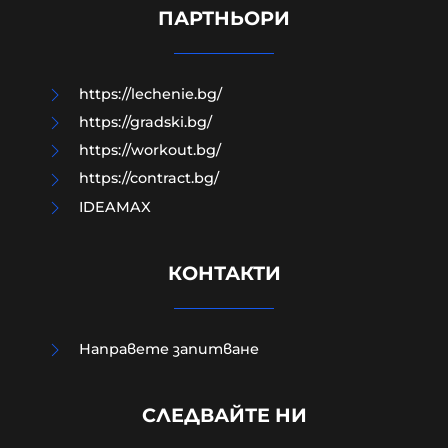
нямали време и среда за растеж."
ПАРТНЬОРИ
08-08-2026г.
74
Калина Андролова
https://lechenie.bg/
https://gradski.bg/
https://workout.bg/
https://contract.bg/
IDEAMAX
КОНТАКТИ
Направете запитване
СЛЕДВАЙТЕ НИ
“САЩ се усетиха, а ние кога?"