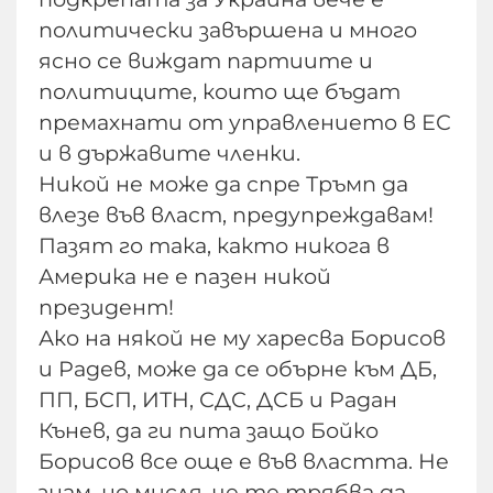
политически завършена и много
ясно се виждат партиите и
политиците, които ще бъдат
премахнати от управлението в ЕС
и в държавите членки.
Никой не може да спре Тръмп да
влезе във власт, предупреждавам!
Пазят го така, както никога в
Америка не е пазен никой
президент!
Ако на някой не му харесва Борисов
и Радев, може да се обърне към ДБ,
ПП, БСП, ИТН, СДС, ДСБ и Радан
Кънев, да ги пита защо Бойко
Борисов все още е във властта. Не
знам, но мисля, че те трябва да