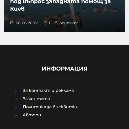
под въпрос западната помощ за
Киев
08-08-2026г.
1
Лентата
ИНФОРМАЦИЯ
За контакт и реклама
За лентата
Политика за бисквитки
Aвтори
"Дори видимо добричките деца са
жестоки, защото все още са