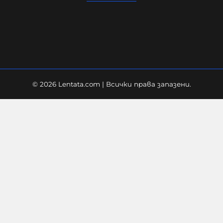
08-08-2026г.
202
Гост-автор
© 2026 Lentata.com | Всички права запазени.
ТРАГЕДИЯТА В ПЛОВДИВ