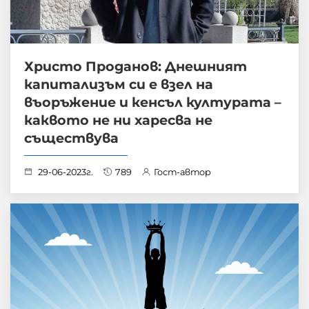
Христо Проданов: Днешният
капитализъм си е взел на
въоръжение и кенсъл културата –
каквото не ни харесва не
съществува
29-06-2023г.
789
Гост-автор