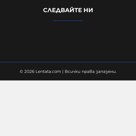
Петима непълнолетни "ловци на
СЛЕДВАЙТЕ НИ
педофили" обвинени за
жестокото убийство в Пловдив
06-08-2026г.
398
Лентата
© 2026 Lentata.com | Всички права запазени.
"Галъп": 52% са критични към