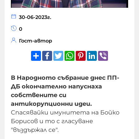
30-06-2023г.
0
Гост-автор
Share
Facebook
Twitter
WhatsApp
Pinterest
LinkedIn
Viber
В Народното събрание днес ПП-
ДБ окончателно напуснаха
собствените си
антикорупционни идеи.
Спасявайки имунитета на Бойко
Борисов и то с гласуване
"въздържал се".