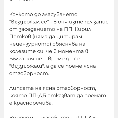
Колкото до гласуването
"въздържал се" - в оня изтекъл запис
от заседанието на ПП, Кирил
Петков (няма да цитирам
нецензурното) обяснява на
колегите си, че в момента в
България не е време да се
"въздържаш", а да се поеме ясна
отговорност.
Липсата на ясна отговорност,
която ПП-ДБ отказват да поемат
е красноречива.
Впрочем, с гласовете на ПП-ДБ