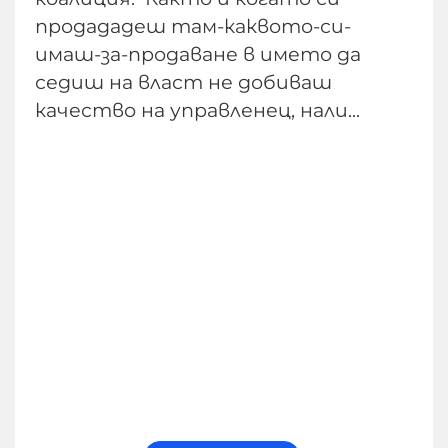
продададеш там-каквото-си-
имаш-за-продаване в името да
седиш на власт не добиваш
качество на управленец, нали...