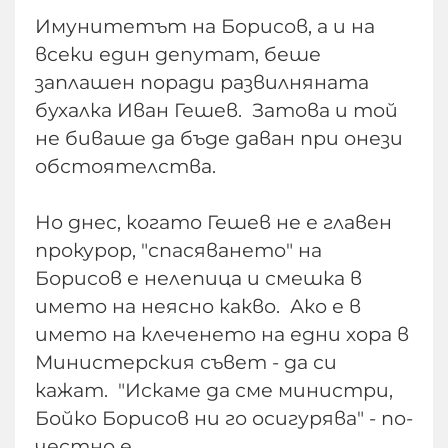
Имунитетът на Борисов, а и на
всеки един депутат, беше
заплашен поради развилняната
бухалка Иван Гешев. Затова и той
не биваше да бъде даван при онези
обстоятелства.
Но днес, когато Гешев не е главен
прокурор, "спасяването" на
Борисов е нелепица и смешка в
името на неясно какво. Ако е в
името на клеченето на едни хора в
Министерския съвет - да си
кажат. "Искаме да сме министри,
Бойко Борисов ни го осигурява" - по-
честно е.