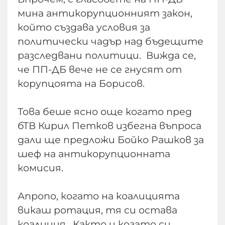
мина антикорупционният закон,
който създава условия за
политически чадър над бъдещите
разследвани политици. Вижда се,
че ПП-ДБ вече не се гнусят от
корупцоята на Борисов.
Това беше ясно още когато пред
бТВ Кирил Петков избегна въпроса
дали ще предложи Бойко Рашков за
шеф на антикорупционната
комисия.
Апропо, когато на коалицията
викаш ротация, тя си остава
коалиция. Както и когато си