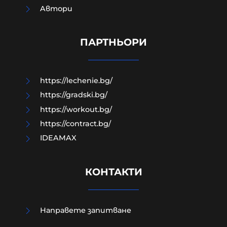
Aвтори
Сенатска комисия праща Антъни
Фаучи на прокурор за мълчанието
му за Ковид
ПАРТНЬОРИ
06-08-2026г.
49
Лентата
https://lechenie.bg/
https://gradski.bg/
https://workout.bg/
https://contract.bg/
IDEAMAX
КОНТАКТИ
Направете запитване