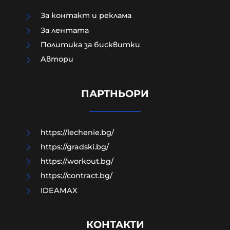
За контакт и реклама
За лентата
Политика за бисквитки
Aвтори
Военни обезвредиха 105-
милиметров снаряд във Видин
ПАРТНЬОРИ
09-08-2026г.
54
Лентата
https://lechenie.bg/
https://gradski.bg/
https://workout.bg/
https://contract.bg/
IDEAMAX
КОНТАКТИ