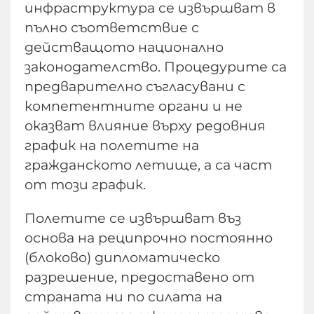
инфраструктура се извършват в
пълно съответствие с
действащото национално
законодателство. Процедурите са
предварително съгласувани с
компетентните органи и не
оказват влияние върху редовния
график на полетите на
гражданското летище, а са част
от този график.
Полетите се извършват въз
основа на реципрочно постоянно
(блоково) дипломатическо
разрешение, предоставено от
страната ни по силата на