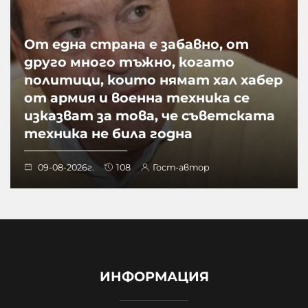
От една страна е забавно, от
друго много тъжно, когато
политици, които нямат хал хабер
от армия и военна техника се
изказват за това, че съветската
техника не била годна
09-08-2026г.
108
Гост-автор
ИНФОРМАЦИЯ