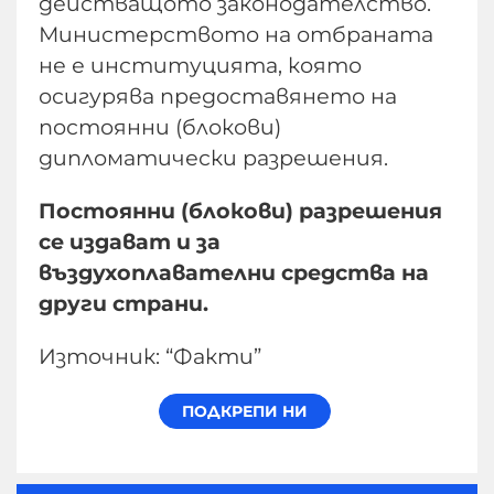
действащото законодателство.
Министерството на отбраната
не е институцията, която
осигурява предоставянето на
постоянни (блокови)
дипломатически разрешения.
Постоянни (блокови) разрешения
се издават и за
въздухоплавателни средства на
други страни.
Източник: “Факти”