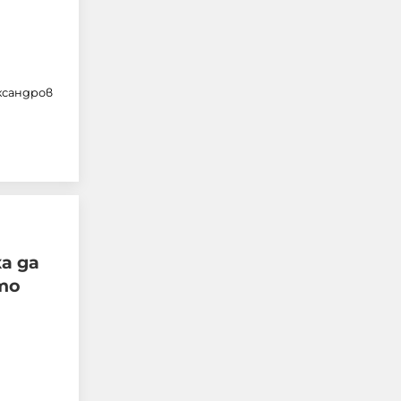
ксандров
Тревога в столичен мол,
хората са изведени от
сградата
06-08-2026г.
524
Лентата
ка да
то