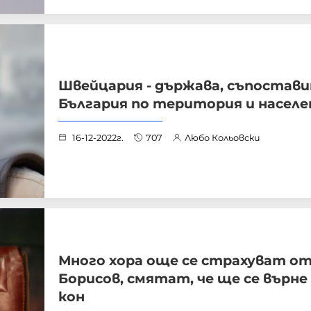
Швейцария - държава, съпостави
България по територия и населе
16-12-2022г.
707
Любо Кольовски
Много хора още се страхуват о
Борисов, смятат, че ще се върне 
кон