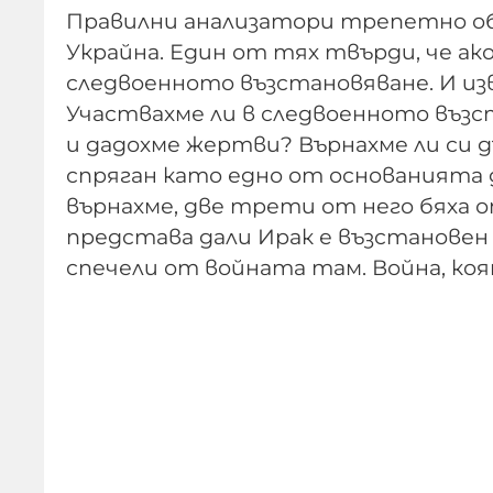
Правилни анализатори трепетно о
Украйна. Един от тях твърди, че ак
следвоенното възстановяване. И изве
Участвахме ли в следвоенното възс
и дадохме жертви? Върнахме ли си д
спряган като едно от основанията д
върнахме, две трети от него бяха 
представа дали Ирак е възстановен 
спечели от войната там. Война, коя