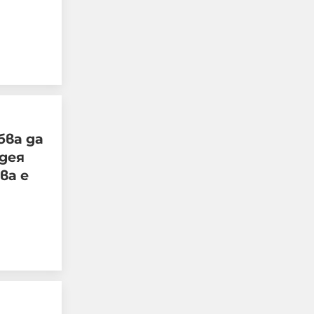
Украйна е получила
колосалните 200
милиарда долара
международна
бва да
подкрепа
дея
ва е
06-08-2026г.
15
Лентата