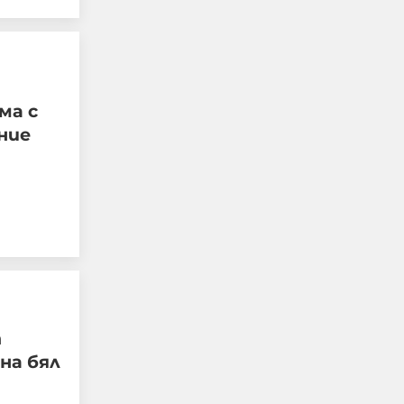
След зверския побой над
Георги Кричим се
ма с
надигна и поиска:
ние
Смърт за децата
убийци!
06-08-2026г.
472
Лентата
Този човек или не
пътува и няма
НАЙ-ЧЕТЕНИ
никаква
представа какви
са цените в най-
добрите
т
ресторанти по
на бял
света, или
просто е
изключително