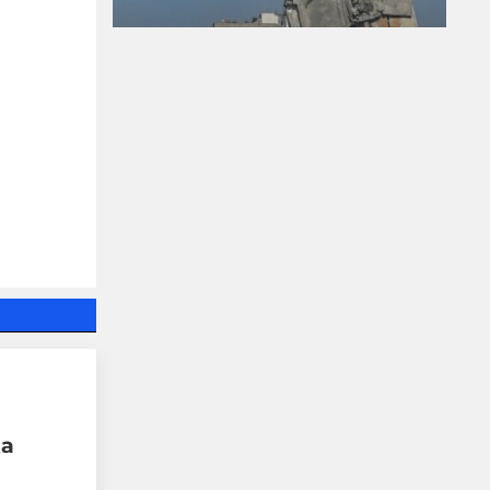
УНИЦЕФ: Израел убива
средно по едно дете на
ден в Газа след
„примирието“ от
октомври 2025 г.
06-08-2026г.
2
Лентата
за