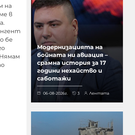
м на
ме в
а.
ингент
о бе
Модернизацията на
го
бойната ни авиация –
 Нямам
срамна история за 17
то
години нехайство и
саботажи
06-08-2026г.
3
Лентата