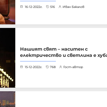
16-12-2022г.
516
Иван Бакалов
Нашият свят – наситен с
електричество и светлина е хуб
15-12-2022г.
768
Гост-автор