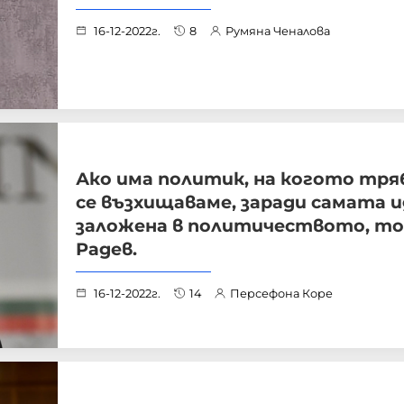
16-12-2022г.
8
Румяна Ченалова
Ако има политик, на когото тря
се възхищаваме, заради самата и
заложена в политичеството, то
Радев.
16-12-2022г.
14
Персефона Коре