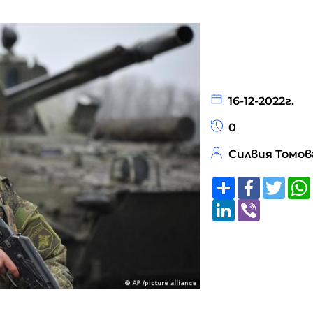
16-12-2022г.
0
Силвия Томов
Share
Faceboo
Twitt
LinkedIn
Viber