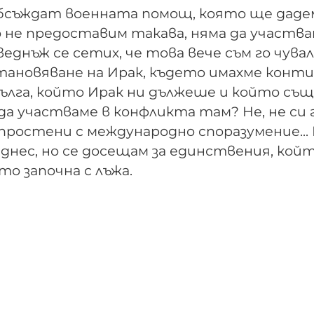
бсъждат военната помощ, която ще даде
о не предоставим такава, няма да участва
днъж се сетих, че това вече съм го чувал
тановяване на Ирак, където имахме конт
ълга, който Ирак ни дължеше и който същ
а участваме в конфликта там? Не, не си 
опростени с международно споразумение...
днес, но се досещам за единствения, кой
то започна с лъжа.