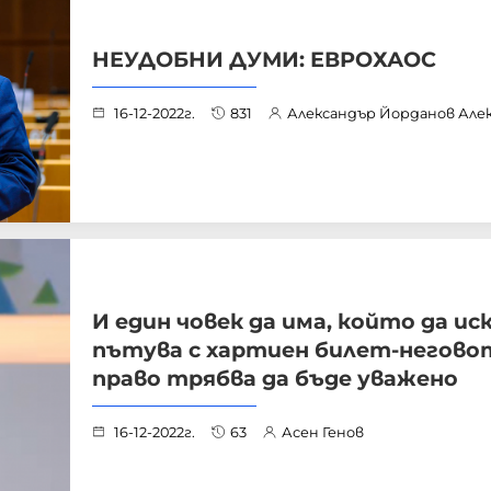
НЕУДОБНИ ДУМИ: ЕВРОХАОС
16-12-2022г.
831
Александър Йорданов Але
И един човек да има, който да ис
пътува с хартиен билет-негово
право трябва да бъде уважено
16-12-2022г.
63
Асен Генов