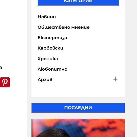
КАТЕГОРИИ
Новини
Обществено мнение
Експертиза
Карбовски
Хроника
а
Любопитно
k
er
WhatsApp
Pinterest
Архив
ПОСЛЕДНИ