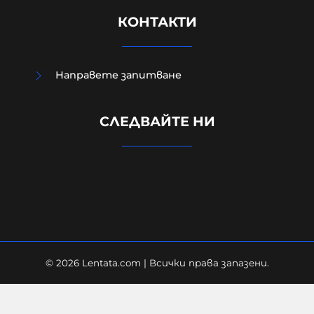
КОНТАКТИ
Направете запитване
Румънските радари не засекли
"никакво въздухоплавателно
СЛЕДВАЙТЕ НИ
средство", преди дронът да се
взриви у нас
08-08-2026г.
98
Лентата
© 2026 Lentata.com | Всички права запазени.