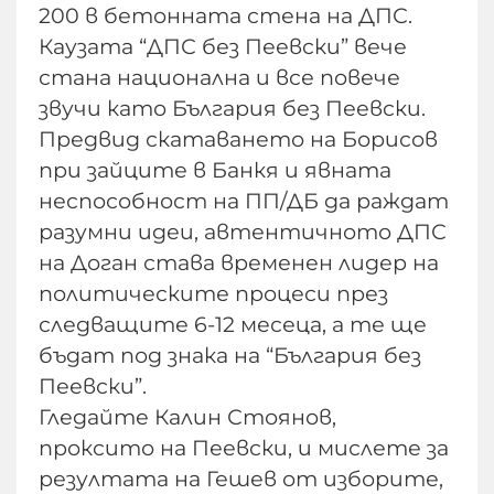
200 в бетонната стена на ДПС.
Каузата “ДПС без Пеевски” вече
стана национална и все повече
звучи като България без Пеевски.
Предвид скатаването на Борисов
при зайците в Банкя и явната
неспособност на ПП/ДБ да раждат
разумни идеи, автентичното ДПС
на Доган става временен лидер на
политическите процеси през
следващите 6-12 месеца, а те ще
бъдат под знака на “България без
Пеевски”.
Гледайте Калин Стоянов,
проксито на Пеевски, и мислете за
резултата на Гешев от изборите,