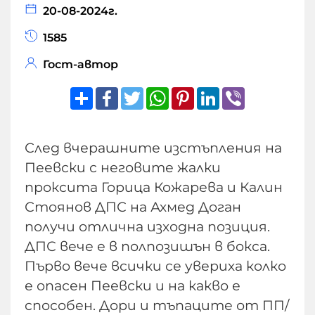
20-08-2024г.
1585
Гост-автор
Share
Facebook
Twitter
WhatsApp
Pinterest
LinkedIn
Viber
След вчерашните изстъпления на
Пеевски с неговите жалки
проксита Горица Кожарева и Калин
Стоянов ДПС на Ахмед Доган
получи отлична изходна позиция.
ДПС вече е в полпозишън в бокса.
Първо вече всички се увериха колко
е опасен Пеевски и на какво е
способен. Дори и тъпаците от ПП/