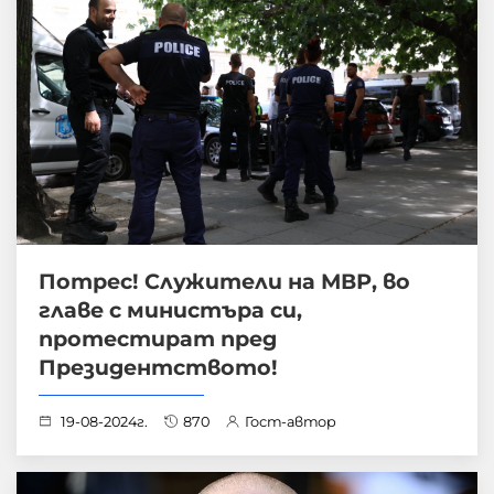
Потрес! Служители на МВР, во
главе с министъра си,
протестират пред
Президентството!
19-08-2024г.
870
Гост-автор