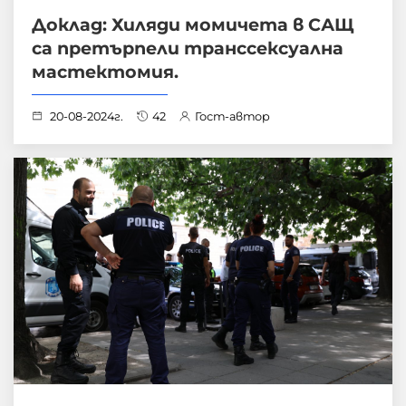
Доклад: Хиляди момичета в САЩ
са претърпели транссексуална
мастектомия.
20-08-2024г.
42
Гост-автор