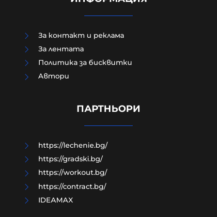
За контакт и реклама
За лентата
Политика за бисквитки
Aвтори
Дронът "Майя" тежи около 25
килограма, може да носи бойни
глави до 5 кг
ПАРТНЬОРИ
08-08-2026г.
55
Лентата
https://lechenie.bg/
https://gradski.bg/
https://workout.bg/
https://contract.bg/
IDEAMAX