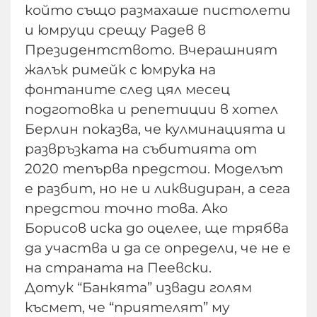
който също размахаше пистолети
и юмруци срещу Радев в
Президентството. Вчерашният
жалък римейк с юмрука на
фонтаните след цял месец
подготовка и репетиции в хотел
Берлин показва, че кулминацията и
развръзката на събитията от
2020 тепърва предстои. Моделът
е разбит, но не и ликвидиран, а сега
предстои точно това. Ако
Борисов иска до оцелее, ще трябва
да участва и да се определи, че не е
на страната на Пеевски.
Дотук “Банкята” извади голям
късмет, че “приятелят” му