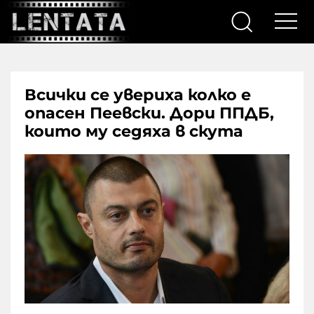
Всички се увериха колко е
опасен Пеевски. Дори ППДБ,
които му седяха в скута