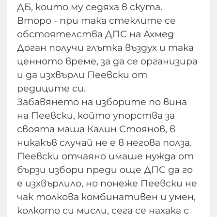
ДБ, които му седяха в скута.
Второ - при така стеклите се
обстоятелства ДПС на Ахмед
Доган получи глътка въздух и така
ценното време, за да се организира
и да изхвърли Пеевски от
редиците си.
Забавянето на изборите по вина
на Пеевски, който упорства за
своята маша Калин Стоянов, в
никакъв случай не е в негова полза.
Пеевски отчаяно имаше нужда от
бързи избори преди още ДПС да го
е изхвърлило, но понеже Пеевски не
чак толкова комбинативен и умен,
колкото си мисли, сега се нахака с