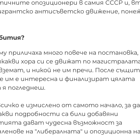
нтичните опозиционери в самия СССР и, вт
игрантско антисъветско движение, понеж
ъбития?
у приличаха много повече на постановка,
какви хора си се движат по магистралата
евземат, и никой не им пречи. После същит
не им е интересна и финализират цялата
 я погледнеш.
всичко е измислено от самото начало, за да
какви подробности са били добавяни
битията дават чудесна възможност за
енове на "либералната" и опозиционна н