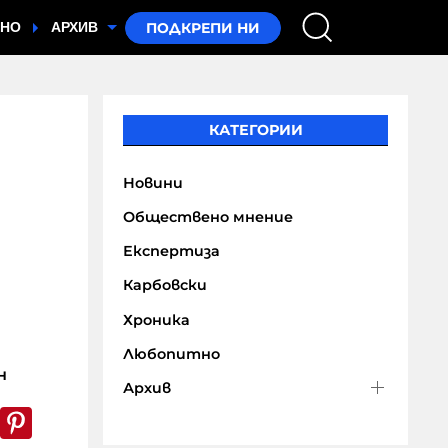
ТНО
АРХИВ
КАТЕГОРИИ
Новини
Обществено мнение
Експертиза
Карбовски
Хроника
Любопитно
н
Архив
k
er
WhatsApp
Pinterest