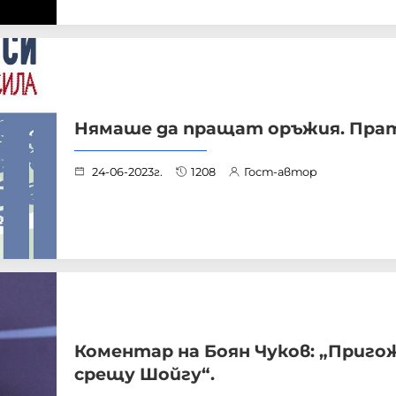
Нямаше да пращат оръжия. Прат
24-06-2023г.
1208
Гост-автор
Коментар на Боян Чуков: „Приго
срещу Шойгу“.