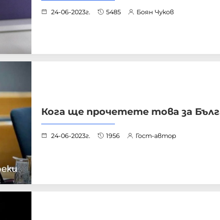
24-06-2023г.
5485
Боян Чуков
Кога ще прочетете това за Бълг
24-06-2023г.
1956
Гост-автор