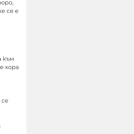
оро,
е се е
 към
е хора
УНИЦЕФ: Израел убива
средно по едно дете на
ден в Газа след
„примирието“ от
 се
октомври 2025 г.
06-08-2026г.
22
Лентата
а