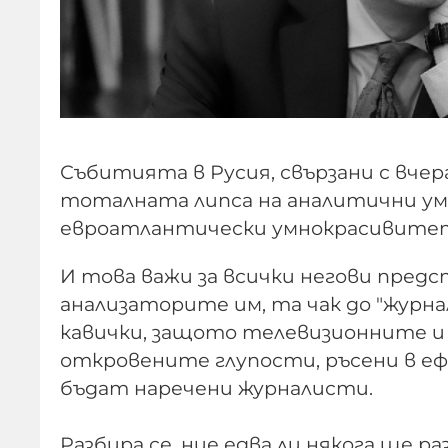
Събитията в Русия, свързани с вчер
тоталната липса на аналитични ум
евроатлантически умнокрасивите
И това важи за всички негови пред
анализаторите им, та чак до "журна
кавички, защото телевизионните и 
откровените глупости, ръсени в еф
бъдат наречени журналисти.
Разбира се, ние едва ли някога ще 