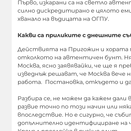
Първо, изкарани са на светло авте
силно дискредитирано е цялото ем
хванало на въдицата на ОГПУ.
Какви са приликите с днешните с
Действията на Пригожин и хората м
отколкото на автентичен бунт. Ня
Москва, ясно заявявайки, че ще я пр
изведнъж решават, че Москва вече 
работа. Постановка, откъдето и да
Разбира се, не можем да кажем дали 
развие точно по този начин или ня
впоследствие. Но е сигурно, че съ
допълнително идентифициране на чл