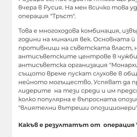
вчера в Русия. На мен всичко това 
операция "Тръст".
Това е многоходова комбинация, из
години на миналия век. Основната ѝ 
противници на съветската власт, н
антисъветските центрове в чужби
антисъветска организация "Монархи
същото време пускат слухове в общ
нейното могъщество. Успяват да п
лидерите на тези среди и им предс
колко популярна е въпросната опози
"влиятелни вътреши опозиционери"
Какъв е резултатът от операция 