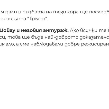
м дали и съдбата на тези хора ще послед
перацията "Тръст".
Шойгу и неговия антураж.
Ако всички те
си, това ще бъде най-доброто доказател
имало, а сме наблюдавали добре режисиран