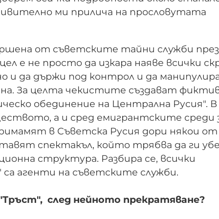
удивително ми прилича на прословутата
вършена от съветските тайни служби през
цел е не просто да изкара наяве всички с
о и да държи под контрол и да манипулир
на. За целта чекистите създават фикти
ческо обединение на Централна Русия". В
еството, а и сред емигрантските среди 
римамят в Съветска Русия дори някои от
тавят спектакъл, който трябва да ги уб
ционна структура. Разбира се, всички
 са агенти на съветските служби.
"Тръст", след нейното прекратяване?