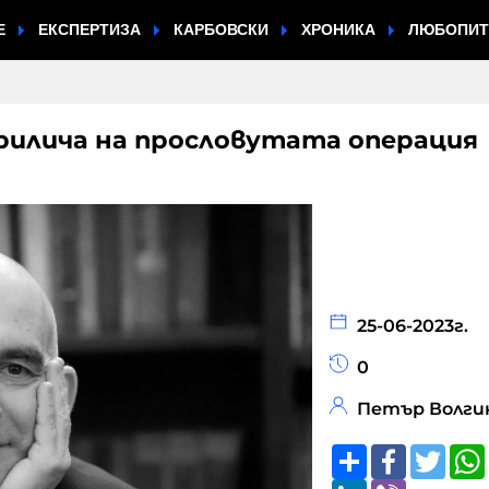
Е
ЕКСПЕРТИЗА
КАРБОВСКИ
ХРОНИКА
ЛЮБОПИ
рилича на прословутата операция
25-06-2023г.
0
Петър Волги
Share
Faceboo
Twitt
LinkedIn
Viber