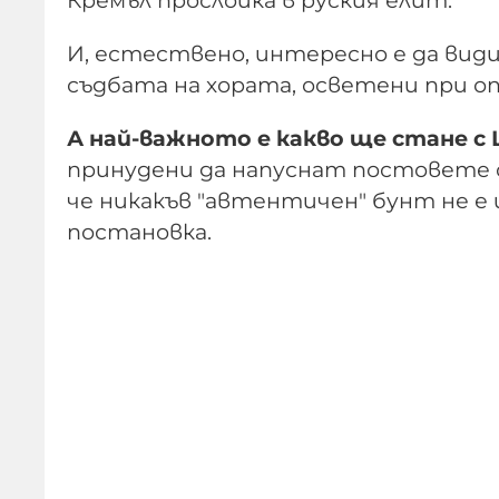
Кремъл прослойка в руския елит.
И, естествено, интересно е да види
съдбата на хората, осветени при о
А най-важното е какво ще стане с 
принудени да напуснат постовете 
че никакъв "автентичен" бунт не е 
постановка.