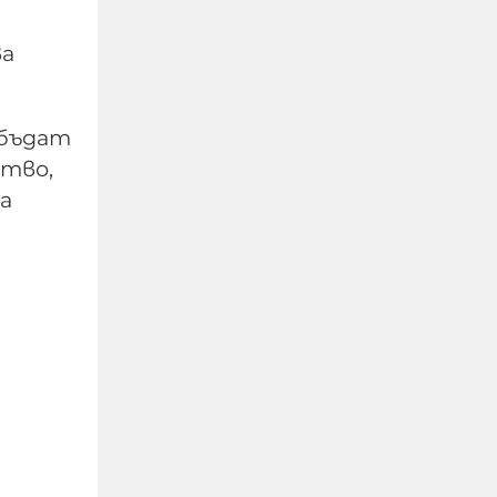
ва
 бъдат
ство,
а
Украйна е получила
колосалните 200
милиарда долара
международна
подкрепа
06-08-2026г.
72
Лентата