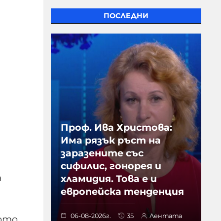
ПОСЛЕДНИ
Проф. Ива Христова:
Има рязък ръст на
заразените със
сифилис, гонорея и
а
хламидия. Това е и
европейска тенденция
06-08-2026г.
35
Лентата
лото