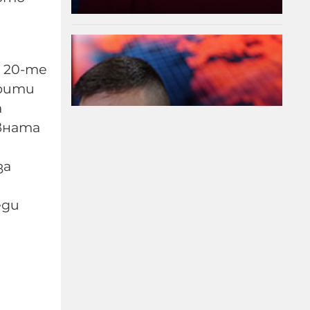
 20-те
крити
а
вната
за
Модернизацията на
бойната ни авиация –
еди
срамна история за 17
години нехайство и
саботажи
06-08-2026г.
67
Лентата