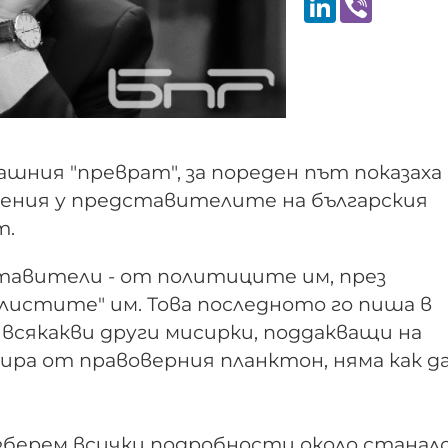
ашния "преврат", за пореден път показаха
ения у представителите на българския
т.
ставители - от политиците им, през
листите" им. Това последното го пиша в
всякакви други мисирки, поддакващи на
ира от правоверния планктон, няма как д
разберем всички подробности около стана