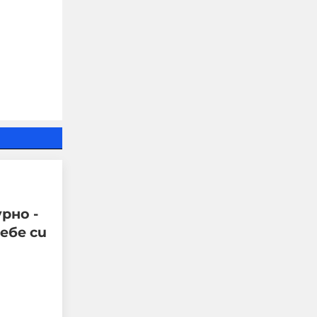
Тревога в столичен мол,
хората са изведени от
рно -
сградата
ебе си
06-08-2026г.
972
Лентата
Този човек или не
пътува и няма
НАЙ-ЧЕТЕНИ
никаква