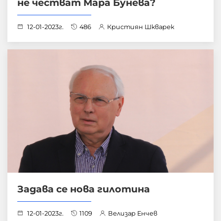
не честват Мара Бунева?
12-01-2023г.
486
Кристиян Шкварек
Задава се нова гилотина
12-01-2023г.
1109
Велизар Енчев