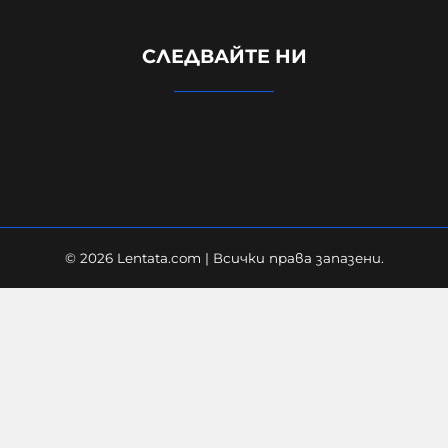
Арестуваха международен
СЛЕДВАЙТЕ НИ
наркобос в наш курорт, прекарвал
дрога от Украйна към ЕС
06-08-2026г.
110
Лентата
© 2026 Lentata.com | Всички права запазени.
FAA разследва инцидент с