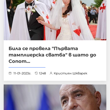
Била се провела "Първата
тамплиерска сватба" в шато до
Сопот...
11-01-2023г.
1248
Кристиян Шкварек