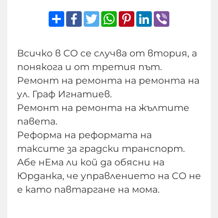
Share
Facebook
Twitter
WhatsApp
Pinterest
LinkedIn
Viber
Всичко в СО се случва от втория, а
понякога и от третия път.
Ремонт на ремонта на ремонта на
ул. Граф Игнатиев.
Ремонт на ремонта на жълтите
павета.
Реформа на реформата на
таксите за градски транспорт.
Абе нЕма ли кой да обясни на
Юрданка, че управлението на СО не
е като павтаргане на мома.