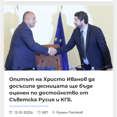
Oпитът на Христо Иванов да
досъсипе десницата ще бъде
оценен по достойнство от
Съветска Русия и КГБ.
12-01-2023г.
597
Румен Петков