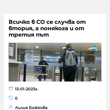
Всичко в СО се случва от
втория, а понякога и от
третия път
13-01-2023г.
0
Лилия Божкова