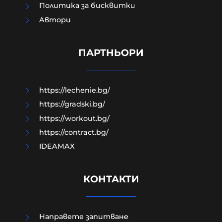
Политика за бисквитки
Aвтори
Защо до момента не са засегнали
НИТО ЕДИН склад на Ozon-Русия?
ПАРТНЬОРИ
05-08-2026г.
11
Гост-автор
https://lechenie.bg/
https://gradski.bg/
https://workout.bg/
https://contract.bg/
IDEAMAX
КОНТАКТИ
Направете запитване