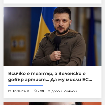
Всичко е театър, а Зеленски е
добър артист... Да му мисли ЕС...
12-01-2023г.
2381
Добри Божилов