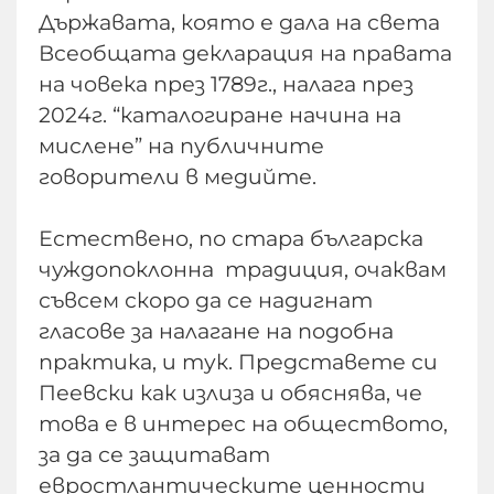
Държавата, която е дала на света
Всеобщата декларация на правата
на човека през 1789г., налага през
2024г. “каталогиране начина на
мислене” на публичните
говорители в медийте.
Естествено, по стара българска
чуждопоклонна традиция, очаквам
съвсем скоро да се надигнат
гласове за налагане на подобна
практика, и тук. Представете си
Пеевски как излиза и обяснява, че
това е в интерес на обществото,
за да се защитават
евростлантическите ценности