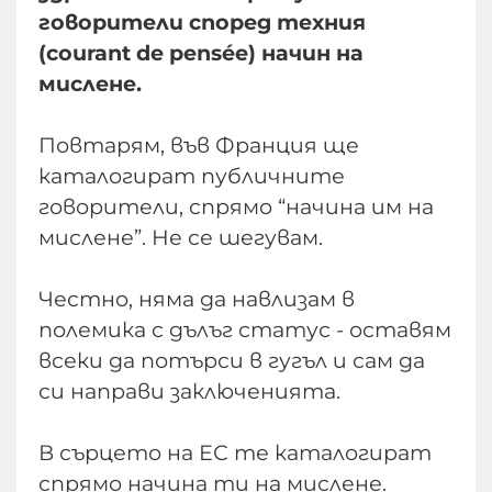
говорители според техния
(courant de pensée) начин на
мислене.
Повтарям, във Франция ще
каталогират публичните
говорители, спрямо “начина им на
мислене”. Не се шегувам.
Честно, няма да навлизам в
полемика с дълъг статус - оставям
всеки да потърси в гугъл и сам да
си направи заключенията.
В сърцето на ЕС те каталогират
спрямо начина ти на мислене.