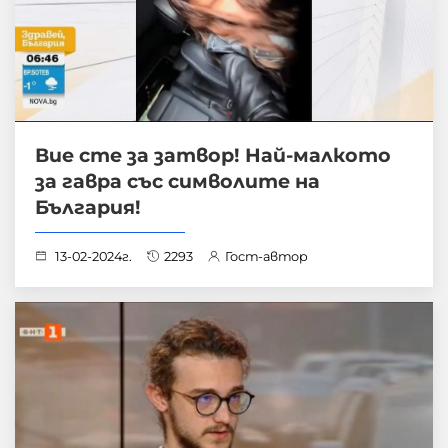
Вие сте за затвор! Най-малкото
за гавра със символите на
България!
13-02-2024г.
2293
Гост-автор