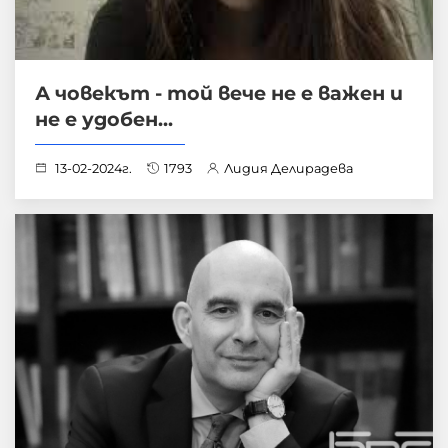
А човекът - той вече не е важен и
не е удобен...
13-02-2024г.
1793
Лидия Делирадева