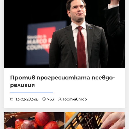
Против прогресистката псевдо-
религия
13-02-2024г.
763
Гост-автор