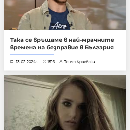
Така се връщаме в най-мрачните
времена на безправие в България
13-02-2024г.
1516
Тончо Краевски