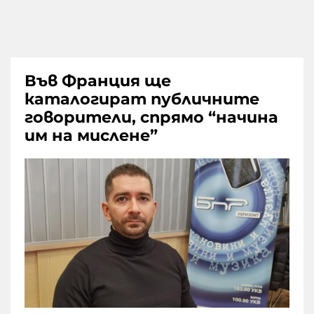
Във Франция ще
каталогират публичните
говорители, спрямо “начина
им на мислене”