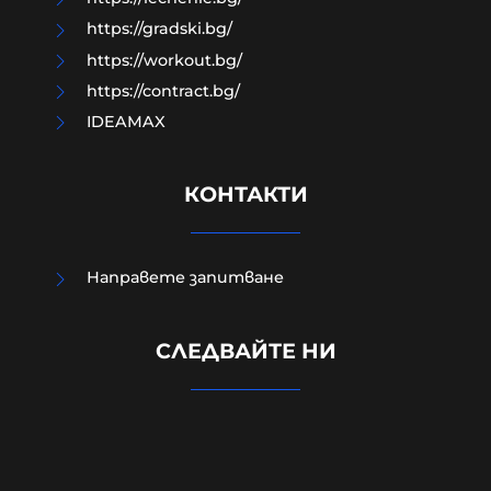
https://gradski.bg/
https://workout.bg/
https://contract.bg/
IDEAMAX
КОНТАКТИ
Направете запитване
СЛЕДВАЙТЕ НИ
Кой всъщност извърши
Баташкото клане?
10-08-2026г.
448
Гост-автор