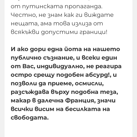
от путинската пропаганда.
Честно, не знам как ги виждате
нещата, ама това излиза от
всякъкви допустими граници!
И ако дори една йота на нашето
публично съзнание, и всеки един
от Вас, индивидуално, не реагира
остро срещу подобен абсурд!, и
позволи да приеме, осмисли,
разсъждава върху подобна теза,
макар в далечна Франция, значи
всички висим на бесилката на
свободата.