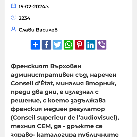
15-02-2024г.
2234
Слави Василев
Share
Facebook
Twitter
WhatsApp
Pinterest
LinkedIn
Viber
Френският Върховен
административен съд, наречен
Conseil d’État, миналия вторник,
преди два дни, е излезнал с
решение, с което задължава
френския медиен регулатор
(Conseil superieur de l’audiovisuel),
техния СЕМ, да - дръжте се
здраво- каталогира публичните