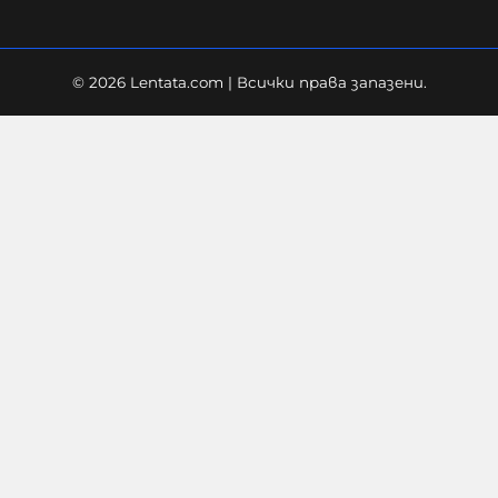
© 2026 Lentata.com | Всички права запазени.
Не е проблемът в техниката, а в
нейното количество и липса като
цяло
10-08-2026г.
148
Костадин Костадинов