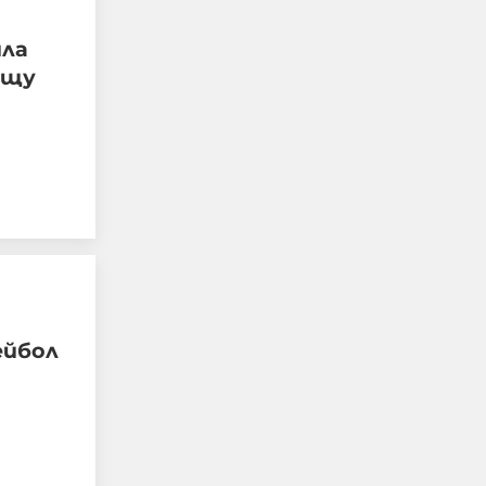
яла
ещу
Meta съобщава, че неин
изкуствен интелект
излезе извън контрол и
хакна друга компания
по време на тестове
ейбол
06-08-2026г.
42
Лентата
Този човек или не
пътува и няма
НАЙ-ЧЕТЕНИ
никаква