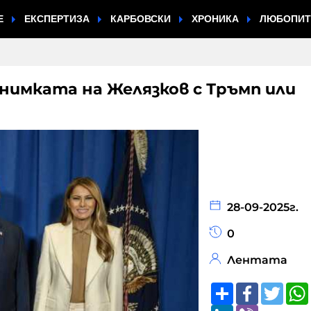
Е
ЕКСПЕРТИЗА
КАРБОВСКИ
ХРОНИКА
ЛЮБОПИ
снимката на Желязков с Тръмп или
28-09-2025г.
0
Лентата
Share
Faceboo
Twitt
LinkedIn
Viber