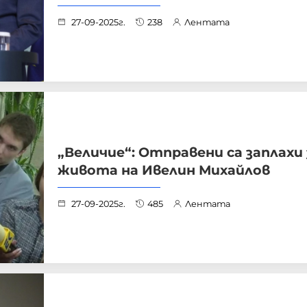
27-09-2025г.
238
Лентата
„Величие“: Отправени са заплахи 
живота на Ивелин Михайлов
27-09-2025г.
485
Лентата