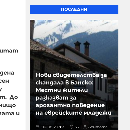
ПОСЛЕДНИ
 питат
адена
Нови свидетелства за
сен
скандала в Банско:
у
Местни жители
ет. До
разказват за
 нищо
арогантно поведение
на еврейските младежи
мата и
06-08-2026г.
56
Лентата