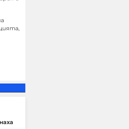
на
цията,
Петима непълнолетни
"ловци на педофили"
обвинени за
жестокото убийство в
Пловдив
06-08-2026г.
402
Лентата
наха