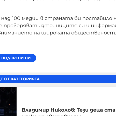
над 100 медии в страната би поставило 
те проверяват източниците си и информа
 вниманието на широката общественост.
Е ОТ КАТЕГОРИЯТА
Владимир Николов: Тези деца ста