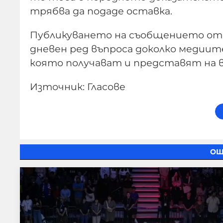
трябва да подаде оставка.
Публикуването на съобщението от 
дневен ред въпроса доколко медии
която получават и представят на
Източник: Гласове
ОЩ