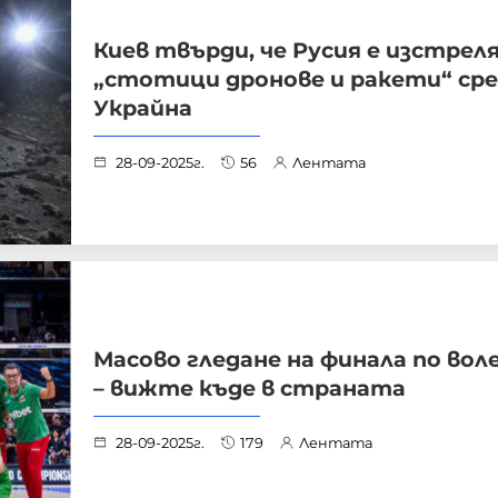
Киев твърди, че Русия е изстрел
„стотици дронове и ракети“ ср
Украйна
28-09-2025г.
56
Лентата
Масово гледане на финала по вол
– вижте къде в страната
28-09-2025г.
179
Лентата