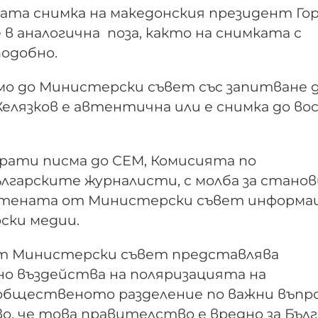
ата снимка на македонския президент Го
 в аналогична поза, както на снимката с
подобно.
мо до Министерски съвет със запитване 
елязков е автентична или е снимка до во
рати писма до СЕМ, Комисията по
ългарските журналисти, с молба за стано
тената от Министерски съвет информац
рски медии.
т Министерски съвет представлява
о въздейства на поляризацията на
общественото разделение по важни въпро
, че това правителство е вредно за Бълг