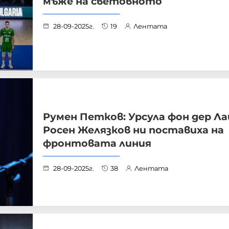
мъже на световното
28-09-2025г.
19
Лентата
Румен Петков: Урсула фон дер Ла
Росен Желязков ни поставиха на
фронтовата линия
28-09-2025г.
38
Лентата