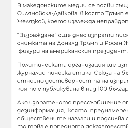
В македонските медии се появи същ
Силяновска-Давкова, в която Тръмп е
Желязков, което изглежда неправдо
“Възраждане” още днес изпрати пис
снимката на Доналд Тръмп и Росен Ж
фигури на американския президент.
Политическата организация ще изп
журналистическа етика, Съюза на б
относно достоверността на изпра
която е публикувана в над 100 бълга
Ако изпратеното прессъобщение о
дезинформация, която преднамерен
обществените нагласи и подсилва 
то това е поредното доказателство