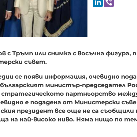
в с Тръмп или снимка с восъчна фигура,
терски съвет.
медии се появи информация, очевидно под
о българският министър-председател Ро
мп стратегическото партньорство межд
евидно е подадена от Министерски съв
ския президент все още не са съобщили
ща на най-високо ниво. Няма нищо по те