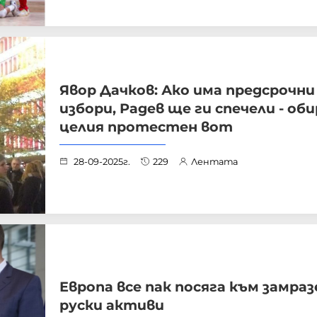
Явор Дачков: Ако има предсрочни
избори, Радев ще ги спечели - об
целия протестен вот
28-09-2025г.
229
Лентата
Европа все пак посяга към замра
руски активи