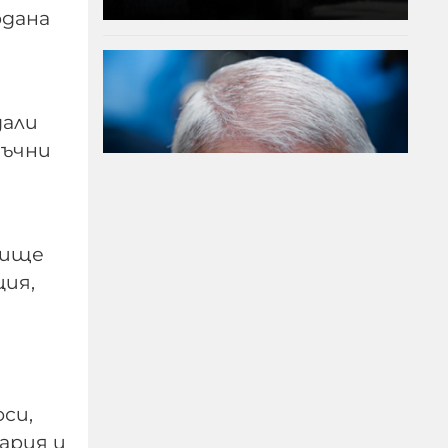
рдана
дали
съчни
вище
Сенатска комисия
ия,
праща Антъни Фаучи
на прокурор за
мълчанието му за
Ковид
си,
06-08-2026г.
52
Лентата
ария и