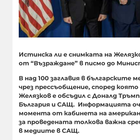
Истинска ли е снимката на Желязко
от “Възраждане” в писмо до Минис
В над 100 заглавия в българските 
чрез прессъобщение, според коят
Желязков е обсъдил с Доналд Тръ
България и САЩ. Информацията оч
момента от кабинета на американ
за проведената толкова важна сре
в медиите в САЩ.