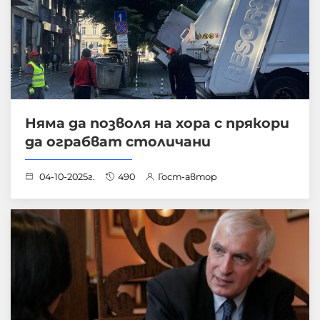
Няма да позволя на хора с прякори
да ограбват столичани
04-10-2025г.
490
Гост-автор