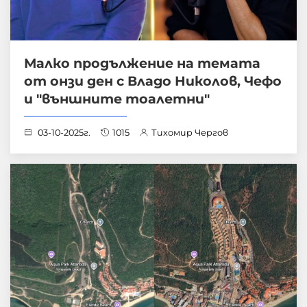
Малко продължение на темата
от онзи ден с Владо Николов, Чефо
и "външните тоалетни"
03-10-2025г.
1015
Тихомир Чергов