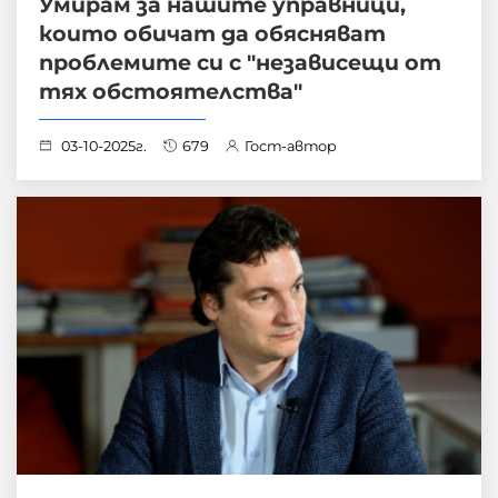
Умирам за нашите управници,
които обичат да обясняват
проблемите си с "независещи от
тях обстоятелства"
03-10-2025г.
679
Гост-автор