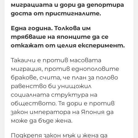
миграциата и дори да депортира
доста от пристигналите.
Една година. Толкова им
трябваше на японците да се
откажат от целия експеримент.
Такаичи е против масовата
миграция, против еднополовите
бракове, счита, че план за полово
равенство би унищожил
социалната структура на
обществото. Тя дори е против
закон императора на Япония да
може да бъде жена.
Подкрепя закон мъж и жена да