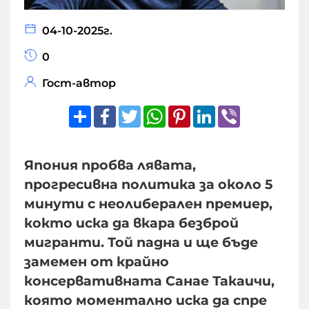
04-10-2025г.
0
Гост-автор
Share
Facebook
Twitter
WhatsApp
Pinterest
LinkedIn
Viber
Япония пробва лявата,
прогресивна политика за около 5
минути с неолиберален премиер,
кокто иска да вкара безброй
мигранти. Той падна и ще бъде
замемен от крайно
консервативната Санае Такаичи,
която моментално иска да спре