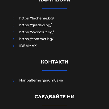
08-08-2026г.
99
Лентата
https://lechenie.bg/
https://gradski.bg/
https://workout.bg/
https://contract.bg/
IDEAMAX
КОНТАКТИ
Направете запитване
Израелският посланик за
инцидента в Банско: Изолиран
СЛЕДВАЙТЕ НИ
случай. Не разбирам защо се
превърна в такъв голям скандал