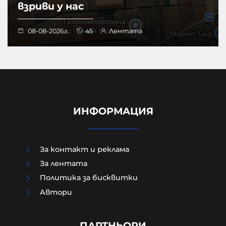
взриви у нас
08-08-2026г.
45
Лентата
ИНФОРМАЦИЯ
За контакт и реклама
За лентата
Политика за бисквитки
Aвтори
МО след анализ на останките
край Кардам: Най-вероятно е
дрон-примамка "Майя"
ПАРТНЬОРИ