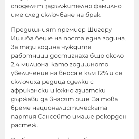
споделят задължително фамилно
име след сключване на брак.
Предишният премиер Шигеру
Ишиба беше на поста една година.
За тази година чуждите
работници достигнаха бщо около
2,4 милиона, като годишното
увеличение на вноса е към 12% и се
сключиха редица сделки с
африкански и южно азиатски
държави да внасят още. За това
време националистическата
партия Сансейто имаше рекорден
растеж.