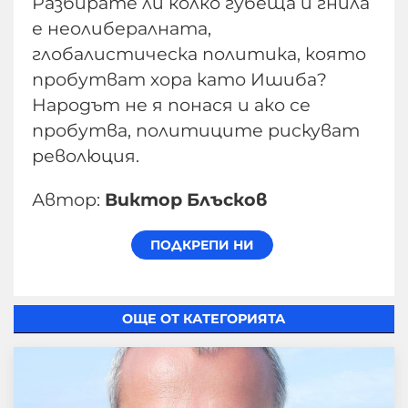
Разбирате ли колко губеща и гнила
е неолибералната,
глобалистическа политика, която
пробутват хора като Ишиба?
Народът не я понася и ако се
пробутва, политиците рискуват
революция.
Автор:
Виктор Блъсков
ОЩЕ ОТ КАТЕГОРИЯТА