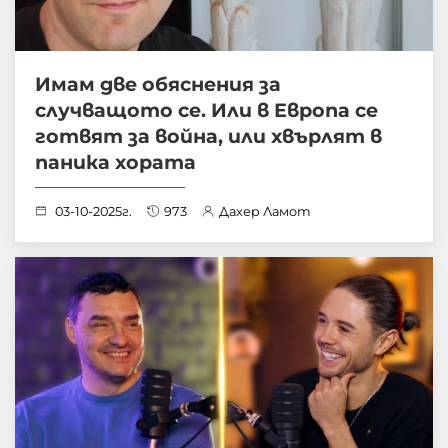
Имам две обяснения за
случващото се. Или в Европа се
готвят за война, или хвърлят в
паника хората
03-10-2025г.
973
Дахер Ламот