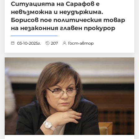
Ситуацията на Сарафов е
невъзможна и неудържима.
Борисов пое политическия товар
на незаконния главен прокурор
03-10-2025г.
207
Гост-автор