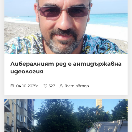
Либералният ред е антидържавна
идеология
04-10-2025г.
527
Гост-автор