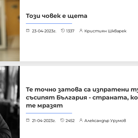
Този човек е щета
23-04-2023г.
1337
Кристиян Шкварек
Те точно затова са изпратени ту
съсипят България - страната, к
те мразят
21-04-2023г.
2452
Александър Урумов