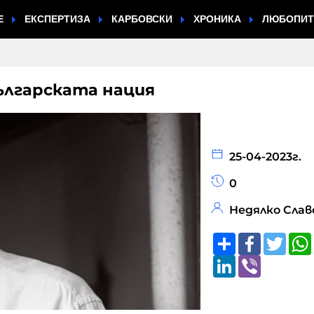
Е
ЕКСПЕРТИЗА
КАРБОВСКИ
ХРОНИКА
ЛЮБОПИ
ългарската нация
25-04-2023г.
0
Недялко Слав
Share
Faceboo
Twitt
LinkedIn
Viber