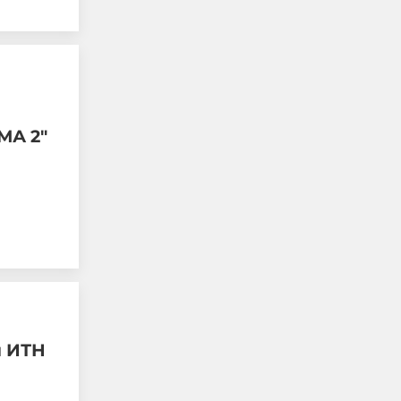
МА 2"
"Индипендънт":
Украинските удари по
руски цивилни
поставят под въпрос
западната помощ за
Киев
08-08-2026г.
159
Лентата
и ИТН
Този човек или не
пътува и няма
НАЙ-ЧЕТЕНИ
никаква