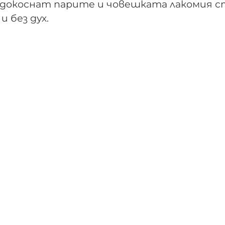
 докоснат парите и човешката лакомия с
 без дух.