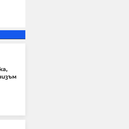
Бунт срещу
ка,
капитализма: младите
низъм
американци и
работниците се
обръщат към
социализма
08-08-2026г.
48
Лентата