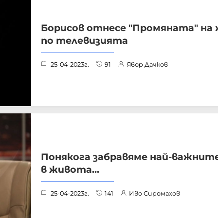
Борисов отнесе "Промяната" на
по телевизията
25-04-2023г.
91
Явор Дачков
Понякога забравяме най-важнит
в живота...
25-04-2023г.
141
Иво Сиромахов