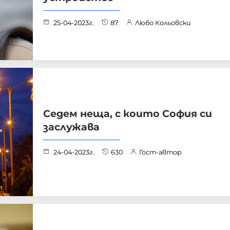
25-04-2023г.
87
Любо Кольовски
Седем неща, с които София си
заслужава
24-04-2023г.
630
Гост-автор