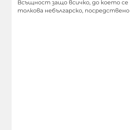
Всъщност защо всичко, до което се
толкова небългарско, посредствено и