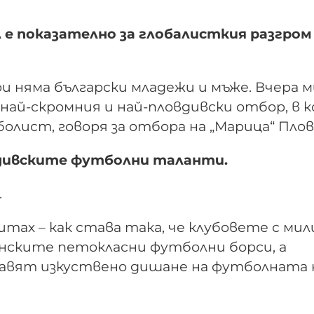
 е показателно за глобалисткия разгром
и няма български младежи и мъже. Вчера м
ай-скромния и най-пловдивски отбор, в 
олист, говоря за отбора на „Марица“ Пло
вдивските футболни таланти.
.
питах – как става така, че клубовете с ми
ските петокласни футболни борси, а
равят изкуствено дишане на футболната 