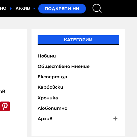
ТНО
АРХИВ
КАТЕГОРИИ
Новини
Обществено мнение
Експертиза
Карбовски
ов
Хроника
k
er
WhatsApp
Pinterest
Любопитно
Архив