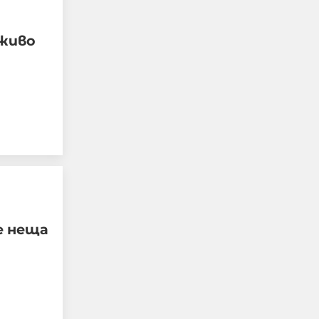
 живо
Руснаците удариха
предприятието
„Файър Пойнт“ в Киев,
произвеждащо части за
е неща
ракетите „Фламинго“
08-08-2026г.
328
Лентата