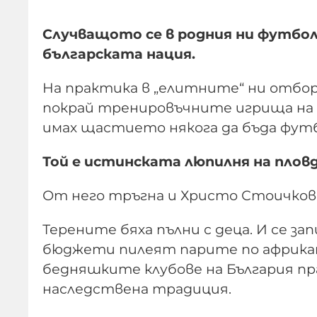
Случващото се в родния ни футбол
българската нация.
На практика в „елитните“ ни отбор
покрай тренировъчните игрища на н
имах щастието някога да бъда футб
Той е истинската люпилня на пло
От него тръгна и Христо Стоичков
Терените бяха пълни с деца. И се за
бюджети пилеят парите по африкан
бедняшките клубове на България п
наследствена традиция.