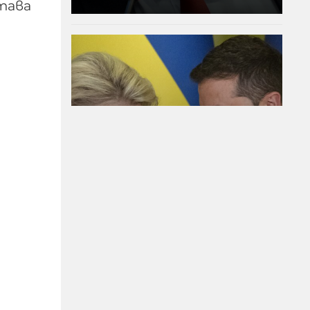
тава
Украйна е получила 200
млрд. долара пряко
бюджетно
финансиране от
началото на войната
08-08-2026г.
24
Лентата