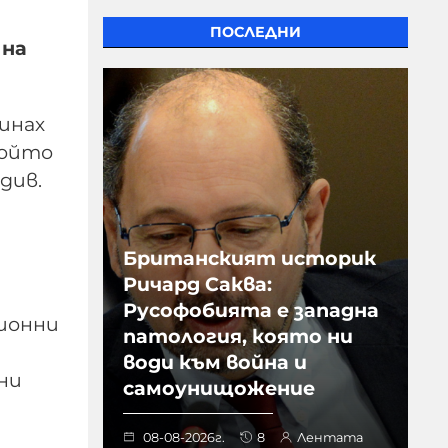
ПОСЛЕДНИ
 на
инах
който
вдив.
Британският историк
Ричард Саква:
Русофобията е западна
лионни
патология, която ни
води към война и
ни
самоунищожение
08-08-2026г.
8
Лентата