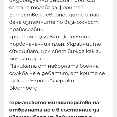
индивидуални инициативи.Кой
остана тогава за фронта?
Естествено европейците и най-
вече източните,по възможност
православни
християни,славяни,какъвто е
първоначалния план. Украинците
свършват. Цял свят вижда как ги
мобилизират.
Паниката от наборната военна
служба не е дебатът, от който се
нуждае Европа,"загрижи се"
Bloomberg.
Германското министерство на
отбраната не е в състояние да