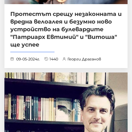
Протестът срещу незаконната и
вредна велоалея и безумно ново
устройство на булевардите
"Патриарх Евтимий" и "Витоша"
ще успее
09-05-2024г.
1440
Георги Драганов