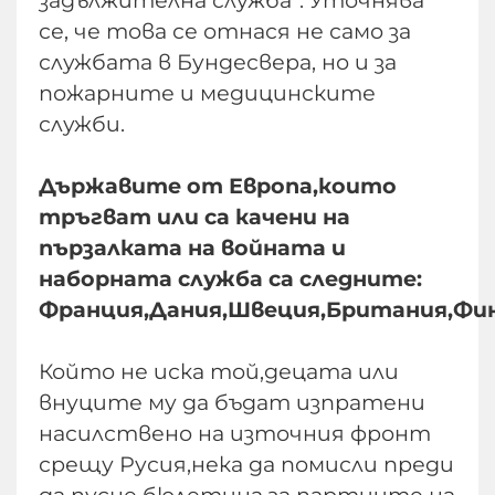
задължителна служба“. Уточнява
се, че това се отнася не само за
службата в Бундесвера, но и за
пожарните и медицинските
служби.
Държавите от Европа,които
тръгват или са качени на
пързалката на войната и
наборната служба са следните:
Франция,Дания,Швеция,Британия,Фин
Който не иска той,децата или
внуците му да бъдат изпратени
насилствено на източния фронт
срещу Русия,нека да помисли преди