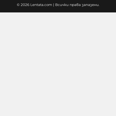
© 2026 Lentata.com | Всички права запазени.
Украйна е получила колосалните
200 милиарда долара
международна подкрепа
06-08-2026г.
24
Лентата