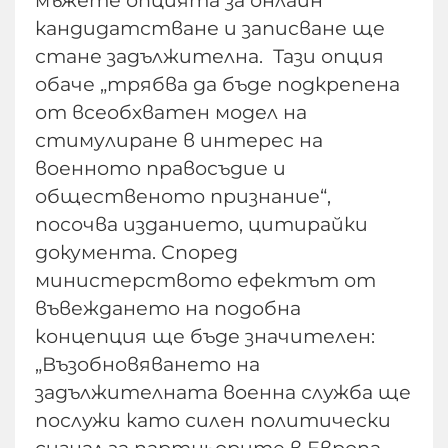
мъжете опцията за онлайн
кандидатстване и записване ще
стане задължителна. Тази опция
обаче „трябва да бъде подкрепена
от всеобхватен модел на
стимулиране в интерес на
военното правосъдие и
общественото признание“,
посочва изданието, цитирайки
документа. Според
министерството ефектът от
въвеждането на подобна
концепция ще бъде значителен:
„Възобновяването на
задължителната военна служба ще
послужи като силен политически