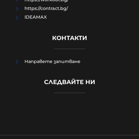
https://contract.bg/
IDEAMAX
КОНТАКТИ
Направете запитване
УНИЦЕФ: Израел убива средно по
едно дете на ден в Газа след
СЛЕДВАЙТЕ НИ
„примирието“ от октомври 2025
г.
06-08-2026г.
7
Лентата