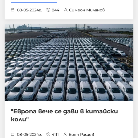
08-05-2024г.
844
Симеон Миланов
"Европа вече се дави в китайски
коли"
08-05-2024г.
4111
Боян Рашев