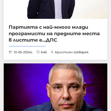
Партията с най-много млади
програмисти на предните места
в листите е...ДПС
10-05-2024г.
646
Кристиян Шкварек