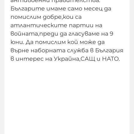
антивоенни правителства.
Българите имаме само месец да
помислим добре,кои са
атлантическите партии на
войната,преди да гласуваме на 9
юни. Да помислим кой може да
върне наборната служба в България
в интерес на Украйна,САЩ и НАТО.