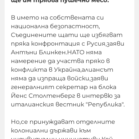
ще им трябва пушечно месо.
В името на собствената си
национална безопастност,
Съединените щати ще избягват
пряка конфронтация с Русия,заяви
Антъни Блинкен.НАТО няма
намерение да участва пряко в
конфликта в Украйна,алиансът
няма да изпраща войски,заяви
генералният секретар на блока
Йенс Столтенберг в интервю за
италианския вестник "Република".
Но,се принуждават отделните
колониални държави към