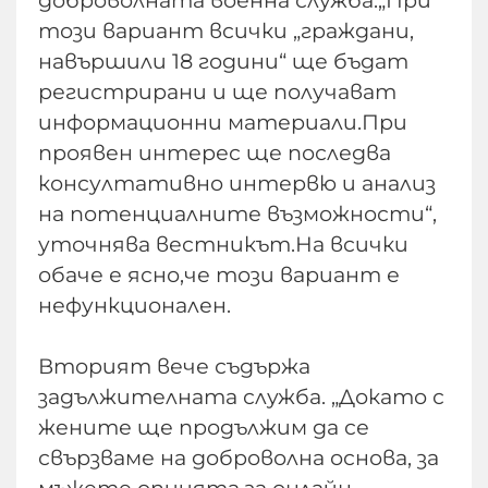
доброволната военна служба.„При
този вариант всички „граждани,
навършили 18 години“ ще бъдат
регистрирани и ще получават
информационни материали.При
проявен интерес ще последва
консултативно интервю и анализ
на потенциалните възможности“,
уточнява вестникът.На всички
обаче е ясно,че този вариант е
нефункционален.
Вторият вече съдържа
задължителната служба. „Докато с
жените ще продължим да се
свързваме на доброволна основа, за