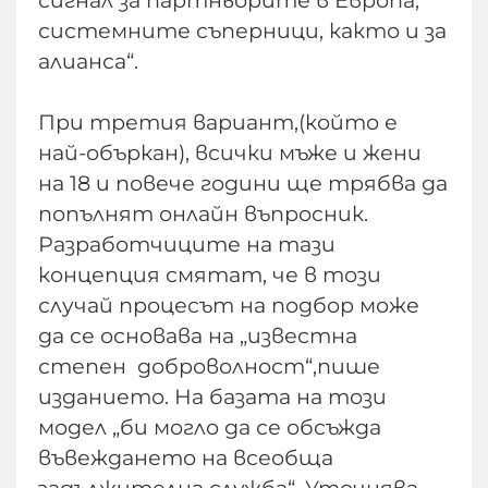
сигнал за партньорите в Европа,
системните съперници, както и за
алианса“.
При третия вариант,(който е
най-объркан), всички мъже и жени
на 18 и повече години ще трябва да
попълнят онлайн въпросник.
Разработчиците на тази
концепция смятат, че в този
случай процесът на подбор може
да се основава на „известна
степен доброволност“,пише
изданието. На базата на този
модел „би могло да се обсъжда
въвеждането на всеобща