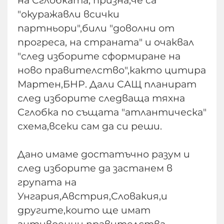
на Сглобката, призна,че са
"окуражавли всички
партньори",били "доволни от
прогреса, на страната" и очаквал
"след изборите сформиране на
ново правителство",както цитира
Мартен,БНР. Дали САЩ планират
след изборите следваща тяхна
Сглобка по същата "атлантическа"
схема,всеки сам да си реши.
Дано имаме достатъчно разум и
след изборите да застанем в
групата на
Унгария,Австрия,Словакия,и
другите,които ще имат