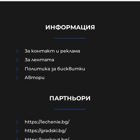
ИНФОРМАЦИЯ
За контакт и реклама
За лентата
Политика за бисквитки
Aвтори
Модернизацията на бойната ни
авиация – срамна история за 17
години нехайство и саботажи
ПАРТНЬОРИ
06-08-2026г.
19
Лентата
https://lechenie.bg/
https://gradski.bg/
https://workout.bg/