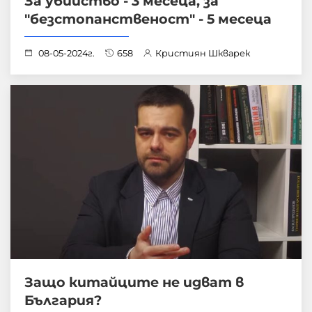
За убийство - 3 месеца, за
"безстопанственост" - 5 месеца
08-05-2024г.
658
Кристиян Шкварек
Защо китайците не идват в
България?