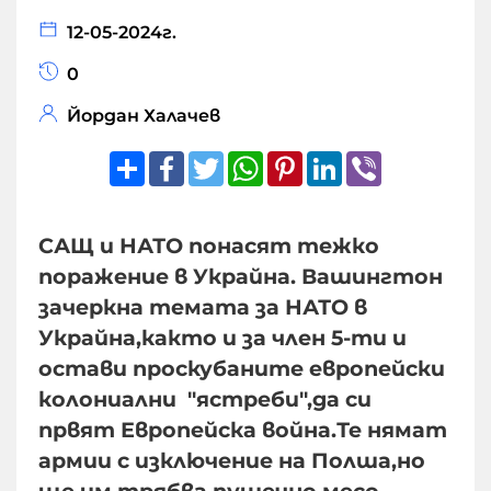
12-05-2024г.
0
Йордан Халачев
Share
Facebook
Twitter
WhatsApp
Pinterest
LinkedIn
Viber
САЩ и НАТО понасят тежко
поражение в Украйна. Вашингтон
зачеркна темата за НАТО в
Украйна,както и за член 5-ти и
остави проскубаните европейски
колониални "ястреби",да си
првят Европейска война.Те нямат
армии с изключение на Полша,но