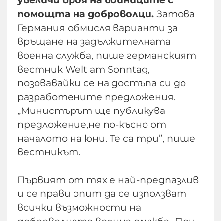
увеличи броя на войниците с
помощта на доброволци.
Затова
Германия обмисля варианти за
връщане на задължителната
военна служба, пише германският
вестник Welt am Sonntag,
позовавайки се на достъпа си до
разработените предложения.
„Министърът ще публикува
предложение,не по-късно от
началото на юни. Те са три”, пише
вестникът.
Първият от тях е най-предпазлив
и се прави опит да се използват
всички възможности на