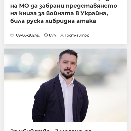
на МО да забрани представянето
на книга за войната в Украйна,
била руска хибридна атака
09-05-2024г.
874
Гост-автор