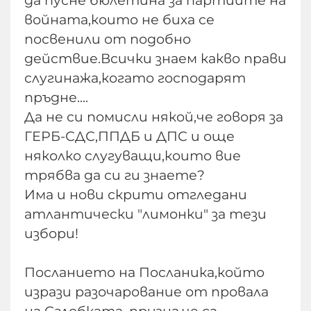
да пусне бюлетина за партиите на
войната,които не биха се
посвенили от подобно
действие.Всички знаем какво прави
слугинажа,когато господарят
пръдне....
Да не си помисли някой,че говоря за
ГЕРБ-СДС,ППДБ и ДПС и още
няколко слугуващи,които вие
трябва да си ги знаете?
Има и нови скрити отгледани
атлантически "лимонки" за тези
избори!
Посланието на Посланика,който
изрази разочарование от провала