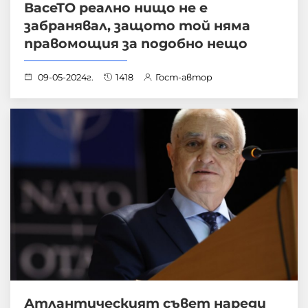
ВасеТО реално нищо не е
забранявал, защото той няма
правомощия за подобно нещо
09-05-2024г.
1418
Гост-автор
Атлантическият съвет нареди