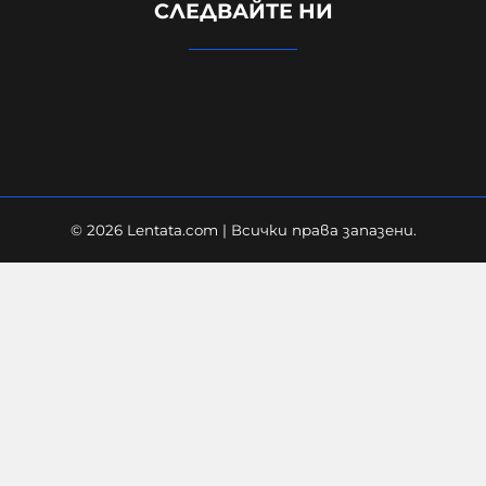
СЛЕДВАЙТЕ НИ
украинската посланичка заради
падналия дрон
08-08-2026г.
287
Лентата
© 2026 Lentata.com | Всички права запазени.
Дронът "Майя" тежи около 25
килограма, може да носи бойни