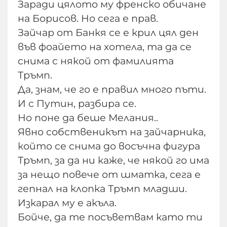
Заради цялото му френско обичане
на Борисов. Но сега е прав.
Зайчар от Банкя се е крил цял ден
във фоайето на хотела, та да се
снима с някой от фамилията
Тръмп.
Да, знам, че го е правил много пъти.
И с Путин, разбира се.
Но поне да беше Мелания..
Явно собственикът на зайчарника,
който се снима до восъчна фигура
Тръмп, за да ни каже, че някой го има
за нещо повече от шматка, сега е
гепнал на клопка Тръмп младши.
Изкарал му е акъла.
Бойче, да те посъветвам като ти