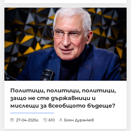
Политици, политици, политици,
защо не сте държавници и
мислещи за всеобщото бъдеще?
27-04-2025г.
610
Боян Дуранкев