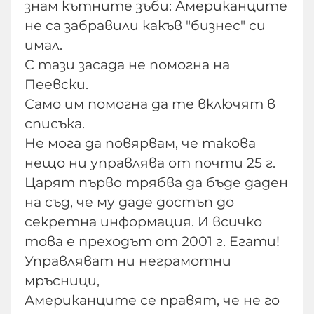
знам кътните зъби: Американците
не са забравили какъв "бизнес" си
имал.
С тази засада не помогна на
Пеевски.
Само им помогна да те включят в
списъка.
Не мога да повярвам, че такова
нещо ни управлява от почти 25 г.
Царят първо трябва да бъде даден
на съд, че му даде достъп до
секретна информация. И всичко
това е преходът от 2001 г. Егати!
Управляват ни неграмотни
мръсници,
Американците се правят, че не го