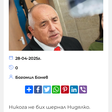
28-04-2025г.
0
Богомил Бонев
Share
Facebook
Twitter
WhatsApp
Pinterest
LinkedIn
Viber
Никога не бих шернал Нидялко.