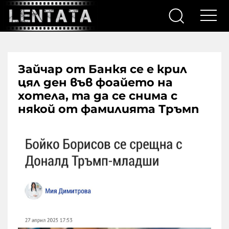
Зайчар от Банкя се е крил
цял ден във фоайето на
хотела, та да се снима с
някой от фамилията Тръмп