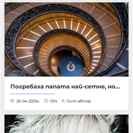
Погребаха папата най-сетне, но...
26-04-2025г.
1314
Гост-автор