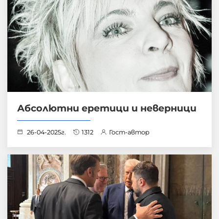
Абсолютни еретици и неверници
26-04-2025г.
1312
Гост-автор