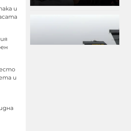
ака и
масата
вия
рен
место
ета и
Турция се подготвя да
подпише пакт за
отбрана със Саудитска
идна
Арабия и Пакистан
07-08-2026г.
95
Лентата