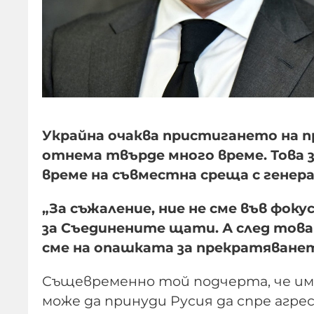
Украйна очаква пристигането на п
отнема твърде много време. Това 
време на съвместна среща с генер
„За съжаление, ние не сме във фоку
за Съединените щати. А след това 
сме на опашката за прекратяването
Същевременно той подчерта, че им
може да принуди Русия да спре агре