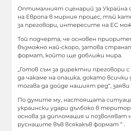
Оптималният сценарий за Украйна 
на Европа в мирния процес, тъй ка
за преговори, интересите на ЕС мож
Той подчерта, че основен приорит
възможно най-скоро, затова странат
формат, който ще доближи мира.
„Готов съм за директни преговори с
да чакаме на опашка, докато всичк
тогава да дойде нашият ред“, заяви
По думите му, настоящата ситуаци
украински удари дълбоко в територ
основа за дипломация и позволяват н
руснаците във всякакъв формат “ .