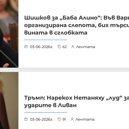
Шишков за „Баба Алино“: Във Вар
организирана слепота, бих търс
вината в сглобката
03-06-2026г.
62
Лентата
Тръмп: Нарекох Нетаняху „луд“ з
ударите в Ливан
03-06-2026г.
91
Лентата