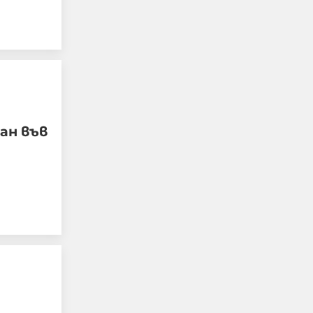
Случаят в Банско,
случаят в Пловдив са
ан във
следствие на
недоверието в
институциите и в
тяхното безхаберие.
07-08-2026г.
259
Персефона Коре
Този човек или не
пътува и няма
НАЙ-ЧЕТЕНИ
никаква