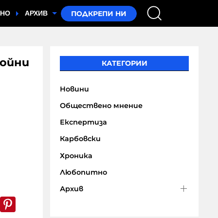
ТНО
АРХИВ
войни
КАТЕГОРИИ
Новини
Обществено мнение
Експертиза
Карбовски
Хроника
Любопитно
Архив
k
er
WhatsApp
Pinterest