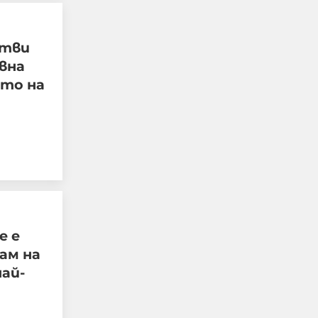
отви
вна
ето на
Руснаците поразиха
три кораба с военни
доставки за ВСУ в
е е
Черно море
ам на
най-
07-08-2026г.
807
Лентата