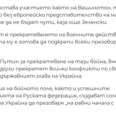
остава участието както на Вашингтон, т
то без европейско представителство на 
е да не бъдат чути, каза още Зеленски.
ет е прекратяването на военните дейст
а му е готова да подкрепи всеки прегово
 Путин за прекратяване на тази война, в
и други прекратят всички конфликти по св
 държавният глава на Украйна.
я на бойното поле, както и успешните
ията на Руската федерация, създават сол
а Украйна да преговаря „на равни начала с