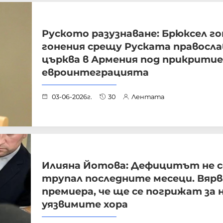
Руското разузнаване: Брюксел г
гонения срещу Руската правосла
църква в Армения под прикрити
евроинтеграцията
03-06-2026г.
30
Лентата
Илияна Йотова: Дефицитът не с
трупал последните месеци. Вярв
премиера, че ще се погрижат за 
уязвимите хора