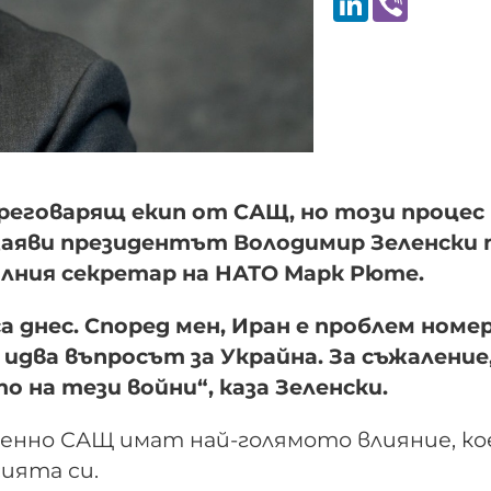
реговарящ екип от САЩ, но този процес
заяви президентът Володимир Зеленски 
алния секретар на НАТО Марк Рюте.
са днес. Според мен, Иран е проблем номе
идва въпросът за Украйна. За съжаление,
 на тези войни“, каза Зеленски.
енно САЩ имат най-голямото влияние, к
сията си.