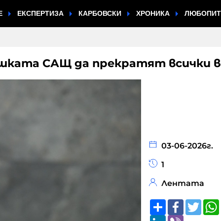
Е
ЕКСПЕРТИЗА
КАРБОВСКИ
ХРОНИКА
ЛЮБОПИ
пашката САЩ да прекратят всички 
03-06-2026г.
1
Лентата
Share
Faceboo
Twitt
LinkedIn
Viber