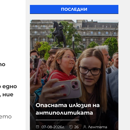
ПОСЛЕДНИ
по
р едно
 ние
Опасната илюзия на
антиполитиката
оето
07-08-2026г.
26
Лентата