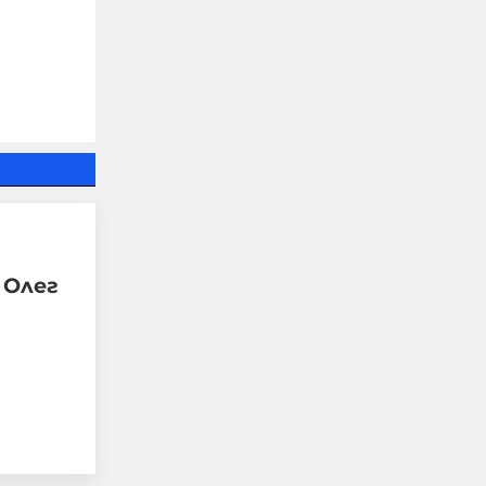
Едва 18% от
 Олег
украинците имат
доверие в Зеленски, с
най-висок рейтинг е
Залужни
07-08-2026г.
86
Лентата