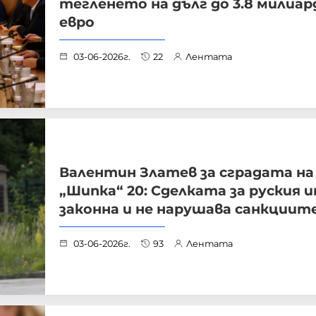
тегленето на дълг до 3.8 милиар
евро
03-06-2026г.
22
Лентата
Валентин Златев за сградата на
„Шипка“ 20: Сделката за руския 
законна и не нарушава санкциите
03-06-2026г.
93
Лентата