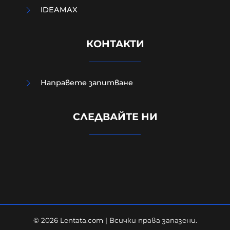
IDEAMAX
КОНТАКТИ
Направете запитване
СЛЕДВАЙТЕ НИ
Защо до момента не са засегнали
НИТО ЕДИН склад на Ozon-Русия?
05-08-2026г.
11
Гост-автор
© 2026 Lentata.com | Всички права запазени.