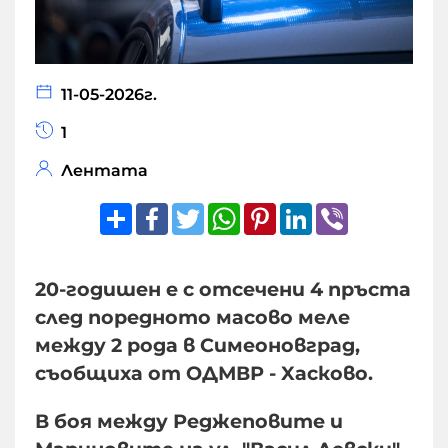
11-05-2026г.
1
Лентата
Share
Facebook
Twitter
WhatsApp
Pinterest
LinkedIn
Viber
20-годишен е с отсечени 4 пръста
след поредното масово меле
между 2 рода в Симеоновград,
съобщиxа от ОДМВР - Xасково.
В боя между Реджeповите и