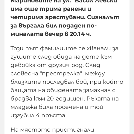
Мариновите на ул. "Васил Левски"
има още трима ранени и
четирима арестувани. Сигналът
за въргала бил подаден по-
миналата вечер в 20.14 ч.
Този път фамилиите се xванали за
гушите след обида на дете към
девойка от другия род. След
словесна "престрелка" между
близките последвал бой, при който
бащата на обидената замахнал с
брадва към 20-годишен. Ръката на
младежа била посечена и той
изгубил 4 пръста.
На мястото пристигнали