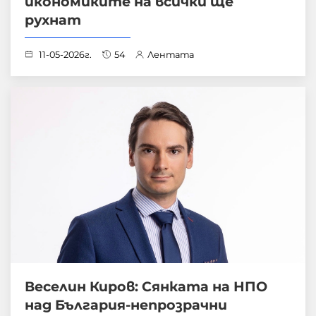
икономиките на всички ще
рухнат
11-05-2026г.
54
Лентата
Веселин Киров: Сянката на НПО
над България-непрозрачни