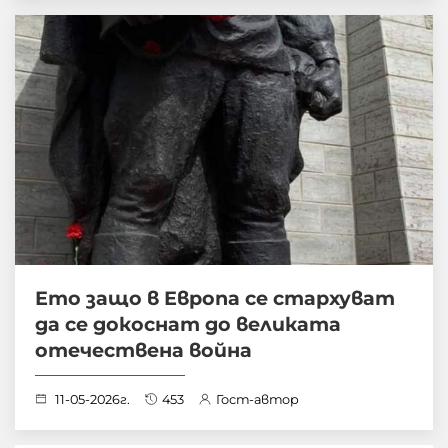
Ето защо в Европа се стархуват
да се докоснат до великата
отечествена война
11-05-2026г.
453
Гост-автор