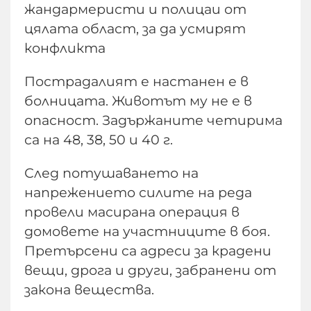
жандармеристи и полицаи от
цялата област, за да усмирят
конфликта
Пострадалият е настанен е в
болницата. Животът му не е в
опасност. Задържаните четирима
са на 48, 38, 50 и 40 г.
След потушаването на
напрежението силите на реда
провели масирана операция в
домовете на участниците в боя.
Претърсени са адреси за крадени
вещи, дрога и други, забранени от
закона вещества.