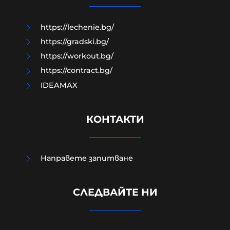
07-08-2026г.
159
Лентата
https://lechenie.bg/
https://gradski.bg/
https://workout.bg/
https://contract.bg/
IDEAMAX
КОНТАКТИ
Направете запитване
Изчезналият свидетел от случая
СЛЕДВАЙТЕ НИ
„Петрохан“: близки се питат
дали Мексиканеца е жив