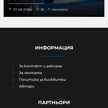
07-08-2026г.
36
Лентата
ИНФОРМАЦИЯ
За контакт и реклама
За лентата
Политика за бисквитки
Aвтори
Д-р Веселин Герев: Отглеждат се
деца-психопати. Най-критичен е
периодът между 12 и 16 г.
ПАРТНЬОРИ