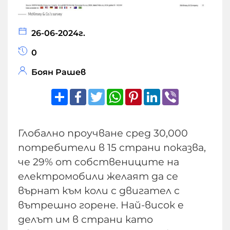
26-06-2024г.
0
Боян Рашев
Share
Facebook
Twitter
WhatsApp
Pinterest
LinkedIn
Viber
Глобално проучване сред 30,000
потребители в 15 страни показва,
че 29% от собствениците на
електромобили желаят да се
върнат към коли с двигател с
вътрешно горене. Най-висок е
делът им в страни като