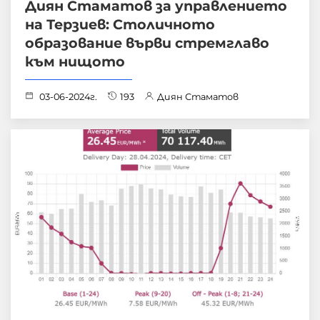
Диян Стаматов за управлението
на Терзиев: Столичното
образование върви стремглаво
към нищото
03-06-2024г.
193
Диян Стаматов