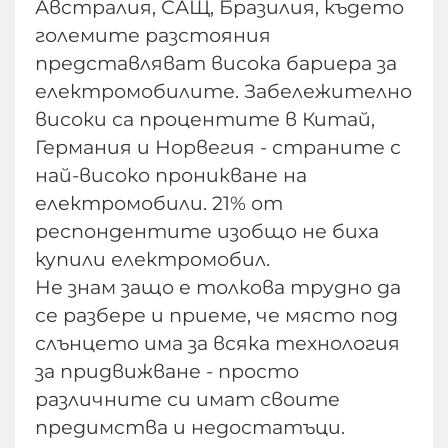
Австралия, САЩ, Бразилия, където
големите разстояния
представляват висока бариера за
електромобилите. Забележително
високи са процентите в Китай,
Германия и Норвегия - страните с
най-високо проникване на
електромобили. 21% от
респондентите изобщо не биха
купили електромобил.
Не знам защо е толкова трудно да
се разбере и приеме, че място под
слънцето има за всяка технология
за придвижване - просто
различните си имат своите
предимства и недостатъци.