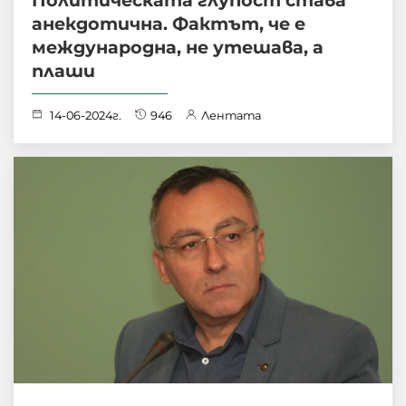
анекдотична. Фактът, че е
международна, не утешава, а
плаши
14-06-2024г.
946
Лентата