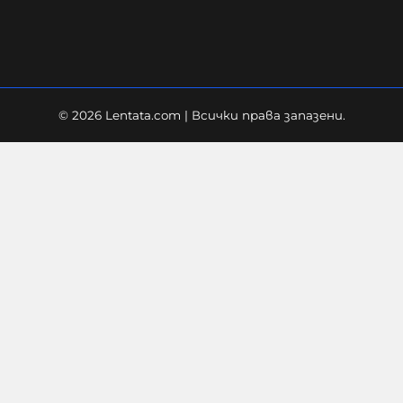
07-08-2026г.
172
Лентата
© 2026 Lentata.com | Всички права запазени.
Не си дете, когато жестоко
измъчваш човек, гориш фасове в
него, рисуваш свастики по
тялото му
07-08-2026г.
335
Гост-автор