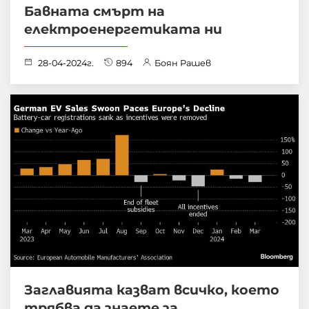
Бавната смърт на
електроенергетиката ни
28-04-2024г.
894
Боян Рашев
Заглавията казват всичко, което
трябва да знаете за