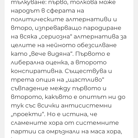
тълкуване: първо, толкова може
народът в сферата на
политическите алтернативи и
второ, изпреварващо пародиране
на всяка „сериозна“ алтернатива за
целите на нейното обезсилване
като „вече видяна“. Първото е
либерална оценка, а второто
конспиративна. Съществува и
трета опция на „щастливо“
съвпадение между първото и
второто, какъвто е опитът ни до
тук със всички антисистемни
„проекти“. Но е истина, че
сламените хора от системните
партии са омръзнали на маса хора,