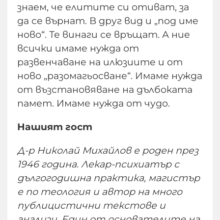
знаем, че елитите си отиват, за
да се върнат. В друг вид и „под име
ново“. Те винаги се връщат. А ние
всички имаме нужда от
развенчаване на илюзиите и от
ново „разомагьосване“. Имаме нужда
от възстановяване на дълбоката
памет. Имаме нужда от чудо.
Нашият гост
Д-р Николай Михайлов е роден през
1946 година. Лекар-психиатър с
дългогодишна практика, магистър
е по теология и автор на много
публицистични текстове и
анализи. Един от основателите на