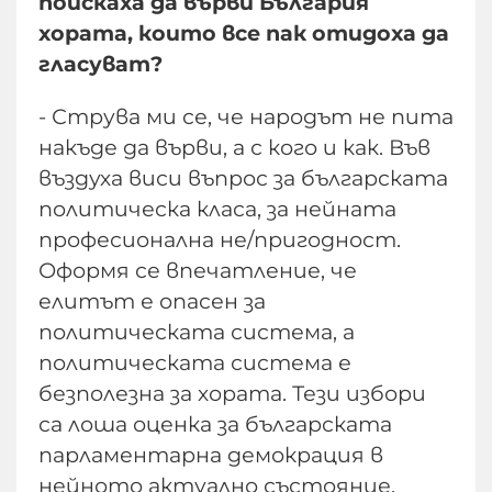
поискаха да върви България
хората, които все пак отидоха да
гласуват?
- Струва ми се, че народът не пита
накъде да върви, а с кого и как. Във
въздуха виси въпрос за българската
политическа класа, за нейната
професионална не/пригодност.
Оформя се впечатление, че
елитът е опасен за
политическата система, а
политическата система е
безполезна за хората. Тези избори
са лоша оценка за българската
парламентарна демокрация в
нейното актуално състояние.