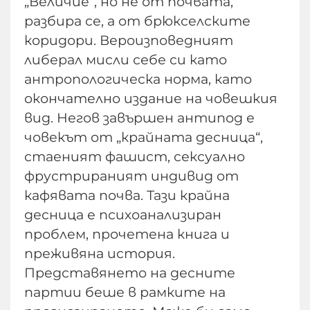
„Величие“, но не от почвата,
разбира се, а от брюкселските
коридори. Вероизповедният
либерал мисли себе си като
антропологическа норма, като
окончателно издание на човешкия
вид. Негов завършен антипод е
човекът от „крайната десница“,
стаеният фашист, сексуално
фрустрираният индивид от
кафявата почва. Тази крайна
десница е психоанализиран
проблем, прочетена книга и
преживяна история.
Представянето на десните
партии беше в рамките на