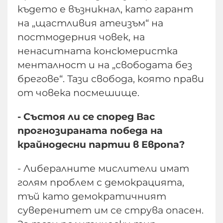
където е възникнал, като гарант
на „щастливия атеизъм“ на
постмодерния човек, на
ненаситната консюмеристка
менталност и на „свободата без
брегове“. Тази свобода, която прави
от човека посмешище.
- Състоя ли се според Вас
прогнозираната победа на
крайнодесни партии в Европа?
- Либералните мислители имат
голям проблем с демокрацията,
тъй като демократичният
суверенитет им се струва опасен.