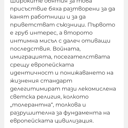
Широките обятия за това
присъствие бяха разтворени за да
канят работници и за да
приветстват съюзници. Първото
е груб интерес, а второто
интимна мисъл с далеч отиващи
последствия. Войната,
имиграцията, посегателствата
срещу европейската
идентичност и понижаването на
жизнения стандарт
делегитимират тази лекомислена
светска религия, колкото
„толерантна“, толкова и
разрушителна за фундамента на
европейската цивилизация.