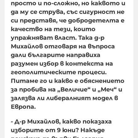
просто и по-сложно, но каквото и
да му се струва, със сигурност не
си представя, че добродетелта е
качество на тези, които
упражняват власт. Така д-р
Михайлов отговаря на въпроса
дали българите направиха
разумен избор в контекста на
геополитическите процеси.
Питаме го и какво е обяснението
за пробива на „Величие“ и „Меч“ и
залязва ли либералният модел в
Европа.
- Д-р Михайлов, какво показаха
изборите от 9 юни? Накъде