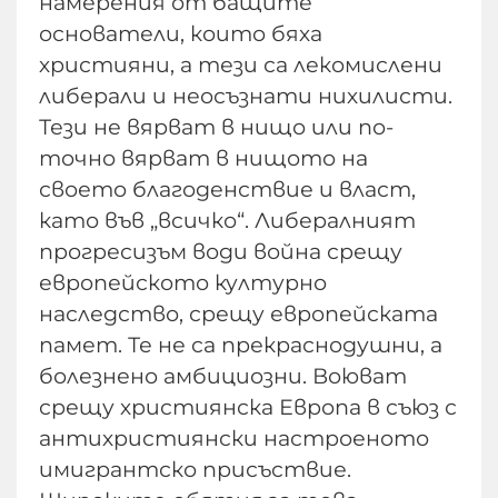
намерения от бащите
основатели, които бяха
християни, а тези са лекомислени
либерали и неосъзнати нихилисти.
Тези не вярват в нищо или по-
точно вярват в нищото на
своето благоденствие и власт,
като във „всичко“. Либералният
прогресизъм води война срещу
европейското културно
наследство, срещу европейската
памет. Те не са прекраснодушни, а
болезнено амбициозни. Воюват
срещу християнска Европа в съюз с
антихристиянски настроеното
имигрантско присъствие.