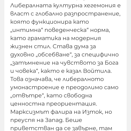
Либералната културна хегемония е
власт с глобално разпространение,
която функционира като
„интимна“ поведенческа“ норма,
като граматика на модерния
жизнен стил. Става дума за
духовно „обсебване“, за специфично
„затъмнение на чувството за Бога
и човека“, както е казал Войтила.
Това означава, че либералното
умонастроение е преодолимо само
„отвътре“, като свободна
ценностна преориентация.
Марксизмът фалира на Изток, но
преуспя на Запад. Беше
приветстван да се завърне, там