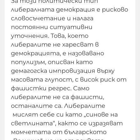
За този политически тип
либералната демокрация е рисково
словосъчетание и налага
постоянни ситуативни
уточнения. Това, което
либералите не харесват в
демокрацията, е назовавано
популизъм, описван като
демагогска импровизация върху
масовата глупост, с висок риск от
фашистки регрес. Само
либералите не са фашисти,
останалите са. Либералите
мислят себе си като „синове на
светлината“, както се изразяват
момчетата от българското