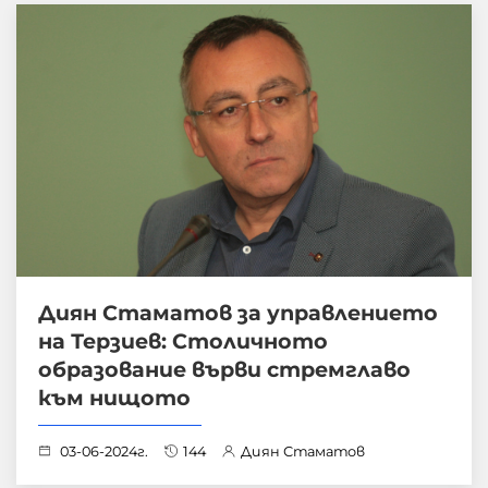
Диян Стаматов за управлението
на Терзиев: Столичното
образование върви стремглаво
към нищото
03-06-2024г.
144
Диян Стаматов