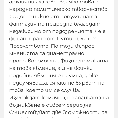
архаични гласове. Всичко това е
народно политическо творчество,
защото никне от популярната
фантазия по природна благодат,
независимо от подозренията, че е
финансирано от Путин или от
Посолството. По този въпрос
мненията са диаметрално
противоположни. Физиогномиката
на това явление, а и на всички
подобни явления е неумна, даже
недоумяваща, сякаш не вярват на
това, което им се случва.
Изглеждат комично, но логиката на
възникване е съвсем сериозна.
Съществуват две възможности за