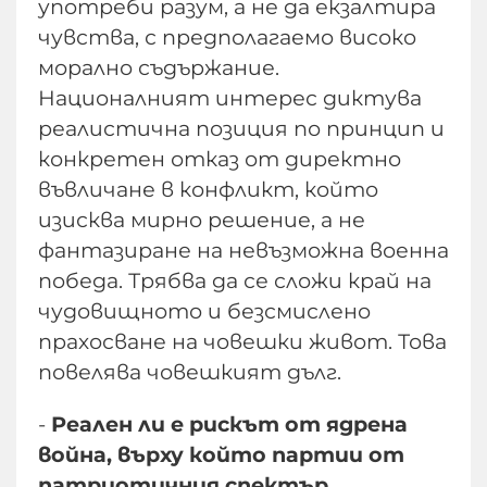
употреби разум, а не да екзалтира
чувства, с предполагаемо високо
морално съдържание.
Националният интерес диктува
реалистична позиция по принцип и
конкретен отказ от директно
въвличане в конфликт, който
изисква мирно решение, а не
фантазиране на невъзможна военна
победа. Трябва да се сложи край на
чудовищното и безсмислено
прахосване на човешки живот. Това
повелява човешкият дълг.
-
Реален ли е рискът от ядрена
война, върху който партии от
патриотичния спектър