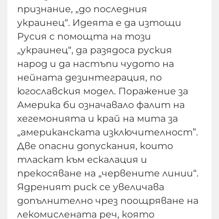
признание, „до последния
украинец“. Идеята е да изтощи
Русия с помощта на този
„украинец“, да разядоса руския
народ и да настъпи чудото на
нейната дезинтеграция, по
югославския модел. Поражение за
Америка би означавало фалит на
хегемонията и край на мита за
„американската изключителност”.
Две опасни допускания, които
тласкат към ескалация и
прекосяване на „червените линии“.
Ядреният риск се увеличава
допълнително чрез поощряване на
лекомислената реч, която