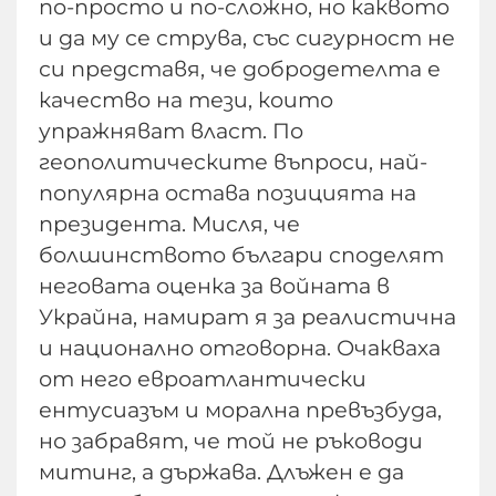
по-просто и по-сложно, но каквото
и да му се струва, със сигурност не
си представя, че добродетелта е
качество на тези, които
упражняват власт. По
геополитическите въпроси, най-
популярна остава позицията на
президента. Мисля, че
болшинството българи споделят
неговата оценка за войната в
Украйна, намират я за реалистична
и национално отговорна. Очакваха
от него евроатлантически
ентусиазъм и морална превъзбуда,
но забравят, че той не ръководи
митинг, а държава. Длъжен е да