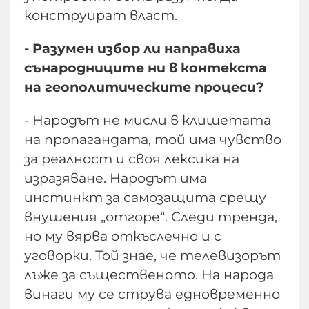
конструират власт.
- Разумен избор ли направиха
сънародниците ни в контекста
на геополитическите процеси?
- Народът не мисли в клишетата
на пропагандата, той има чувство
за реалност и своя лексика на
изразяване. Народът има
инстинкт за самозащита срещу
внушения „отгоре“. Следи тренда,
но му вярва откъслечно и с
уговорки. Той знае, че телевизорът
лъже за същественото. На народа
винаги му се струва едновременно