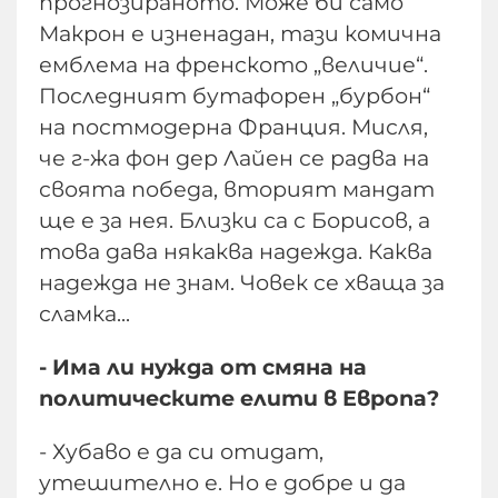
прогнозираното. Може би само
Макрон е изненадан, тази комична
емблема на френското „величие“.
Последният бутафорен „бурбон“
на постмодерна Франция. Мисля,
че г-жа фон дер Лайен се радва на
своята победа, вторият мандат
ще е за нея. Близки са с Борисов, а
това дава някаква надежда. Каква
надежда не знам. Човек се хваща за
сламка...
- Има ли нужда от смяна на
политическите елити в Европа?
- Хубаво е да си отидат,
утешително е. Но е добре и да