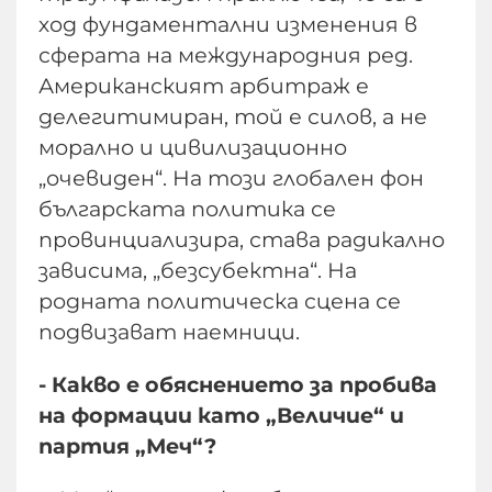
ход фундаментални изменения в
сферата на международния ред.
Американският арбитраж е
делегитимиран, той е силов, а не
морално и цивилизационно
„очевиден“. На този глобален фон
българската политика се
провинциализира, става радикално
зависима, „безсубектна“. На
родната политическа сцена се
подвизават наемници.
- Какво е обяснението за пробива
на формации като „Величие“ и
партия „Меч“?