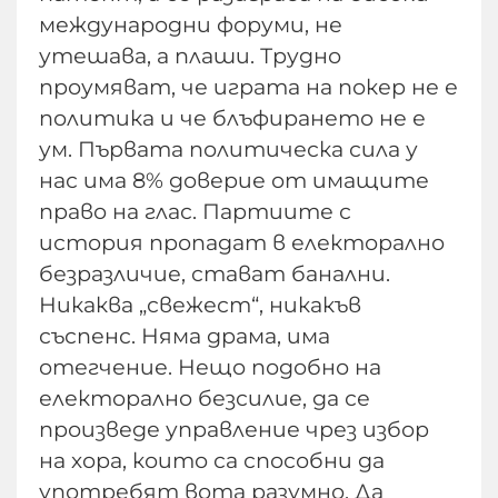
международни форуми, не
утешава, а плаши. Трудно
проумяват, че играта на покер не е
политика и че блъфирането не е
ум. Първата политическа сила у
нас има 8% доверие от имащите
право на глас. Партиите с
история пропадат в електорално
безразличие, стават банални.
Никаква „свежест“, никакъв
съспенс. Няма драма, има
отегчение. Нещо подобно на
електорално безсилие, да се
произведе управление чрез избор
на хора, които са способни да
употребят вота разумно. Да