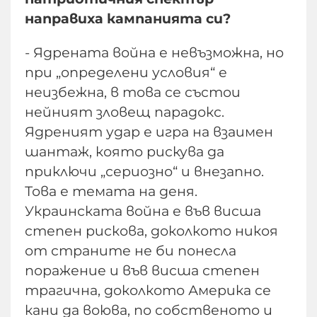
направиха кампанията си?
- Ядрената война е невъзможна, но
при „определени условия“ е
неизбежна, в това се състои
нейният зловещ парадокс.
Ядреният удар е игра на взаимен
шантаж, която рискува да
приключи „сериозно“ и внезапно.
Това е темата на деня.
Украинската война е във висша
степен рискова, доколкото никоя
от страните не би понесла
поражение и във висша степен
трагична, доколкото Америка се
кани да воюва, по собственото u