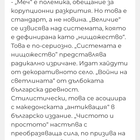
- „Меч“ е полемика, обещание за
корупционни разкрития. Но това е
стандарт, а не новина. „Величие“
се извисява над системата, която
е дефинирана като „нищожество“.
Това е по-сериозно. „Системата е
нищожество” представлява
радикално изричане. Идат хайдути
от декоративното село. „Войни на
светлината“ от дълбоката
българска древност.
Стилистически, това се асоциира
с македонската „антиквация“ в
българско издание. „Чистото и
простото“ настъпва с
преобразяваща сила, по призива на