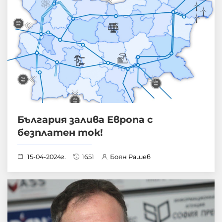
България залива Европа с
безплатен ток!
15-04-2024г.
1651
Боян Рашев