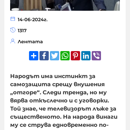
14-06-2024г.
1317
Лентата
Share
Facebook
Twitter
WhatsApp
Pinterest
LinkedIn
Viber
Народът има инстинкт за
самозащита срещу внушения
„отгоре“. Следи тренда, но му
вярва откъслечно и с уговорки.
Той знае, че телевизорът лъже за
същественото. На народа винаги
му се струва едновременно по-