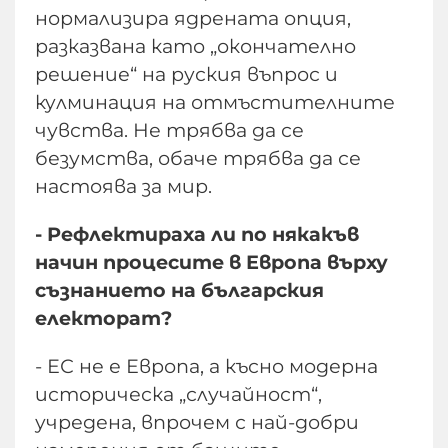
нормализира ядрената опция,
разказвана като „окончателно
решение“ на руския въпрос и
кулминация на отмъстителните
чувства. Не трябва да се
безумства, обаче трябва да се
настоява за мир.
- Рефлектираха ли по някакъв
начин процесите в Европа върху
съзнанието на българския
електорат?
- ЕС не е Европа, а късно модерна
историческа „случайност“,
учредена, впрочем с най-добри