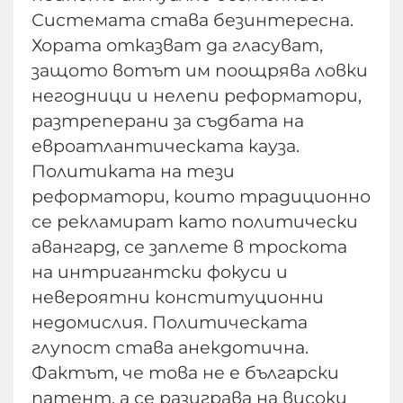
Системата става безинтересна.
Хората отказват да гласуват,
защото вотът им поощрява ловки
негодници и нелепи реформатори,
разтреперани за съдбата на
евроатлантическата кауза.
Политиката на тези
реформатори, които традиционно
се рекламират като политически
авангард, се заплете в троскота
на интригантски фокуси и
невероятни конституционни
недомислия. Политическата
глупост става анекдотична.
Фактът, че това не е български
патент, а се разиграва на високи