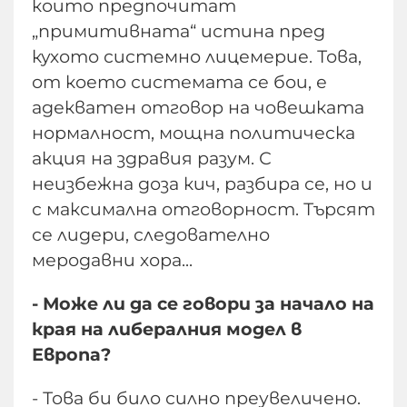
които предпочитат
„примитивната“ истина пред
кухото системно лицемерие. Това,
от което системата се бои, е
адекватен отговор на човешката
нормалност, мощна политическа
акция на здравия разум. С
неизбежна доза кич, разбира се, но и
с максимална отговорност. Търсят
се лидери, следователно
меродавни хора...
- Може ли да се говори за начало на
края на либералния модел в
Европа?
- Това би било силно преувеличено.