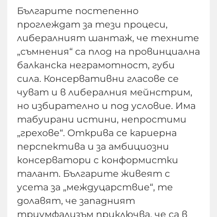
Българите постепенно
проглеждат за тези процеси,
либералният шантаж, че техните
„съмнения“ са плод на провинциална
балканска неграмотност, губи
сила. Консервативни гласове се
чуват и в либералния мейнстрим,
но избирателно и под условие. Има
табуирани истини, непростими
„грехове“. Открива се кариерна
перспектива и за амбициозни
консерватори с конформистки
талант. Българите живеят с
усета за „междуцарствие“, те
долавят, че западният
триумфализъм приключва, че са в