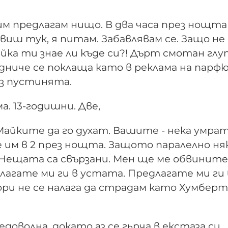
а им предлагам нищо. В два часа през нощт
правиш тук, я питам. Забавлявам се. Защо не 
айка ти знае ли къде си?! Дърт смотан глуп
адниче се поклаща като в реклама на парф
з пустинята.
. 13-годишни. Две,
 Майките да го духат. Вашите - нека умрат
им в 2 през нощта. Защото паралелно ня
 Нещата са свързани. Мен ще ме обвините,
Слагате ми ги в устата. Предлагате ми ги 
Дори не се налага да страдам като Хумберт
недоволна, докато аз се гьрча в екстаза си,