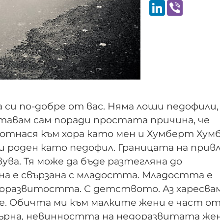
LinkedIn
Viber
си по-добре от вас. Няма лоши педофили,
итавам сам поради простата причина, че
отнася към хора като мен и Хумберт Хум
ен и роден като педофил. Границата на прив
ва. Тя може да бъде разтегляна до
на е свързана с младостта. Младостта е
доразвитостта. С детството. Аз ха­ресва
те. Обичта ми към малките жени е част о
бърна, невинността на недоразвитата жен