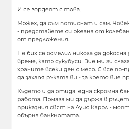
И се гордеят с това.
Можех, да съм потиснат и сам. Чове
- представете си океана от колеба
от предложе­ния.
Не бих се осмелил никога да докосн
време, като сукубуси. Вие ми ги сла
храните всеки ден с месо. С все по-
да захапя ръката ви - за което вие 
Където и да отида, една скромна б
работа. Помага ми да държа в ръцете
приказния свят на Луис Карол - моя
обърна банкнотата.