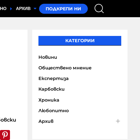
ТНО
АРХИВ
КАТЕГОРИИ
Новини
Обществено мнение
Експертиза
Карбовски
Хроника
Любопитно
овски
Архив
k
er
WhatsApp
Pinterest