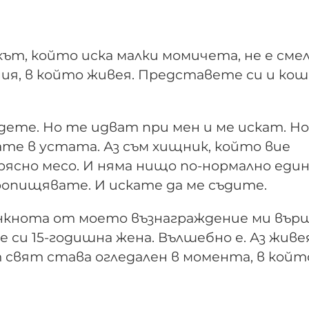
кът, който иска малки момичета, не е смел
ния, в който живея. Представете си и ко
а дете. Но те идват при мен и ме искат. 
гате в устата. Аз съм хищник, който вие
прясно месо. И няма нищо по-нормално един
пропищявате. И искате да ме съдите.
анкнота от моето възнаграждение ми вър
 си 15-годишна жена. Вълшебно е. Аз живе
т свят става огледален в момента, в койт