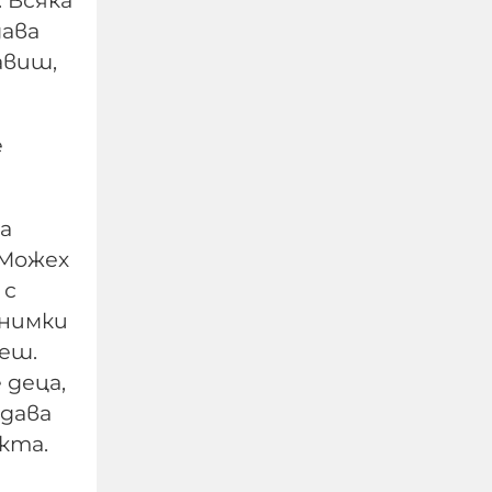
 Всяка
дава
авиш,
е
"Блумбърг": Бивши
високопоставени
а
представители на
 Можех
Европа и Русия са
 с
обсъждали тайно
снимки
прекратяването на
жеш.
войната в Украйна
 деца,
одава
05-08-2026г.
58
Лентата
кта.