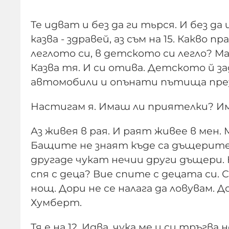
Те идват и без да ги тьрся. И без д
казва - здравей, аз съм на 15. Какво 
лег­лото си, в детското си легло? М
Казва тя. И си отива. Детското й з
автомобили и опънати пътища пре
Настигам я. Имаш ли приятелки? Има
Аз живея в рая. И раят живее в мен.
Бащите не знаят къде са дъщерите 
другаде чукат нечии други дъщери.
спя с деца? Вие спите с децата си. 
нощ. Дори не се налага да ловувам. 
Хумберт.
Тя е на 12. Идва, чука ме и си тръгва 