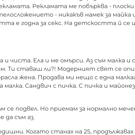
Рекламата. Рекламата ме побърква - плоски
телосложението - никакъв намек за майка и
стта е годна за секс. На детскостта й се и
 и чиста. Ела и ме омърси. Аз съм малка и 
ам. Ти ставаш ли?! Модерният свят се оп
дорасла жена. Продава ми нещо с една малка
 малка. Санд­вич с пичка. С пичка и майонез
съм се подвел. Но приемам за нормално меч
 да съм аз.
-годишни. Когато станах на 25, продължавах