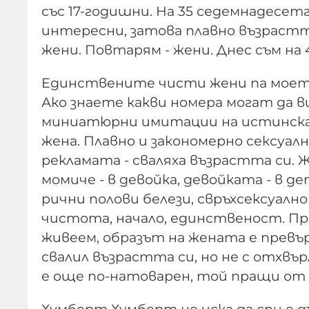
със 17-годишни. На 35 седемнадесе
интересни, затова плавно възрастта
жени. Повтарям - жени. Днес съм на 
Единствените чисти жени па моето 
Ако знаете какви номера могат да ви
миниатюрни имитации на истинска
жена. Плавно и закономерно сексуал
рекламата - сваляха възрастта си. 
момиче - в девойка, девойката - в д
рични полови белези, свръхсексуалн
чистота, начало, единственост. Пр
живеем, образът на жената е превърн
свалил възрастта си, но не с отхвъ
е още по-натоварен, той пращи от 