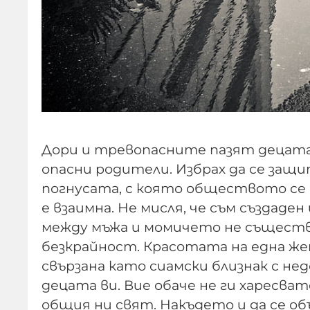
Дори и тревопасните пазят децата 
опасни родители. Избрах да се защ
погнусата, с която обществото се 
е вза­имна. Не мисля, че съм създад
между мъжа и момичето не съществу
безкрайност. Красотата на една же
свързана като сиамски близнак с не
децата ви. Вие обаче не ги харесва
общия ни свят. Накъдето и да се о