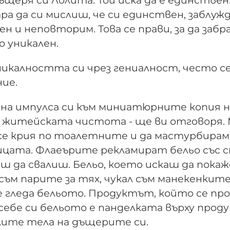
ъщеря си Лолита. Той иска да е единствен.
а да си мислиш, че си единствен, заблуж
н и неповторим. Това се прави, за да забр
о уникален.
никалността си чрез гениалност, често с
ие.
сна импулса си към миниатюрните копия н
на житейската чистота - ще ви отговоря.
а се крия по тоалетните и да мастурбирам
лицата. Флаеърите рекламират бельо със 
аш да свалиш. Бельо, което искаш да пока
л съм парите за тях, чукал съм манекенките
не гледа бельото. Продуктът, който се пр
себе си бельото е панделката върху проду
олите тела на дъщерите си.