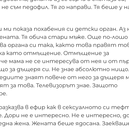
е съм педофил. Тя го направи. Тя беше у н
и ми показа похабе­ния си детски орган. Аз 
ената. Тя обича стари мъже. Още по-лошо 
зва органа си така, както това правят тов
чука като отмъщение. Отмъщение за
 че мама не се интересува от нея и от пъ
ищо за дъщеря си. Не знае абсолютно нищо.
Медиите знаят повече от него за дъщеря му
ят за това. Телевизорът знае. Защото
ре.
 разказва в ефир как в сексуалното си теф
е. Дори не е интересно. Не е интересно, 
една жена. Жената беше ядосана. Заекваш