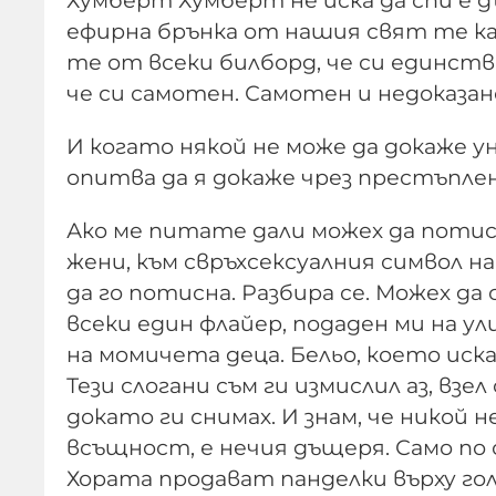
Хумберт Хумберт не иска да спи е д
ефирна брънка от нашия свят те кар
те от всеки билборд, че си единстве
че си самотен. Самотен и недоказан
И когато някой не може да докаже у
опитва да я докаже чрез престъплен
Ако ме питате дали можех да поти
жени, към свръхсексуалния символ 
да го потисна. Разбира се. Можех д
всеки един флайер, подаден ми на у
на момичета деца. Бельо, което иск
Тези слогани съм ги измислил аз, взе
докато ги снимах. И знам, че никой 
всъщност, е нечия дъщеря. Само по 
Хората продават панделки върху г