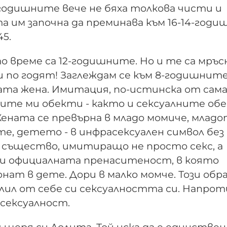
тгодишните вече не бяха толкова чисти и
 им започна да преминава към 16-14-годи
45.
време са 12-годишните. Но и те са мръс
 по годят! Заглеждам се към 8-годишните.
та жена. Имитация, по-истинска от сам
ните ми обекти - както и сексуалните об
Же­ната се превърна в младо момиче, млад
ете, детето - в инфрасексуален символ без
о същество, имитиращо не просто секс, а
и офици­алната пренаситеност, в която
ат в дете. Дори в малко момче. Този обра
рлил от себе си сексуалността си. Напроти
сексуалност.