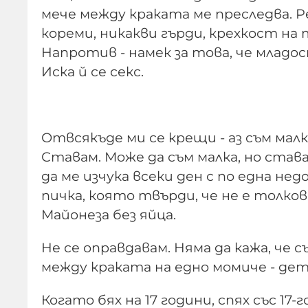
мече между кра­ката ме преследва. 
кореми, никакви гърди, крехкост на 
Напротив - намек за това, че мла­до
Иска й се секс.
Отвсякъде ми се крещи - аз съм малка
Ставам. Може да съм малка, но став
да ме изчука всеки ден с по една не
пичка, която твърди, че не е толкова
Майонеза без яйца.
Не се оправдавам. Няма да кажа, че 
между краката на едно момиче - дете
Когато бях на 17 години, спях със 17