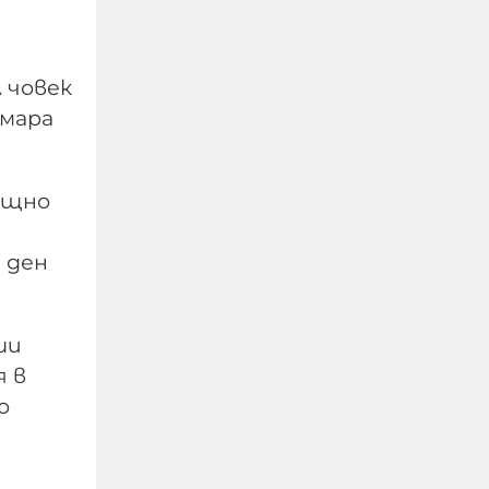
 човек
шмара
Нощно
"Поан": Киев е в шок - 28
 ден
руски ракети за 28
минути и нито една
прехваната
ши
я в
05-08-2026г.
291
Лентата
о
Този човек или не
пътува и няма
НАЙ-ЧЕТЕНИ
никаква