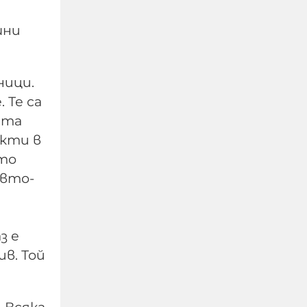
шни
ници.
 Те са
ата
екти в
ото
 вто­
Четирима мъже бяха
намушкани в центъра
на Лондон, задържана е
з е
жена за нападението
в. Той
05-08-2026г.
138
Лентата