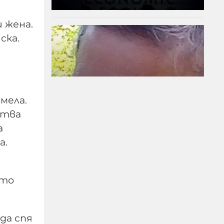
 жена.
ска.
смела.
итва
а
а.
ПРЕД НАС СА
БЛЕСНАЛИ ЖИТАТА
ето
05-08-2026г.
138
Николай Милчев
 да спя