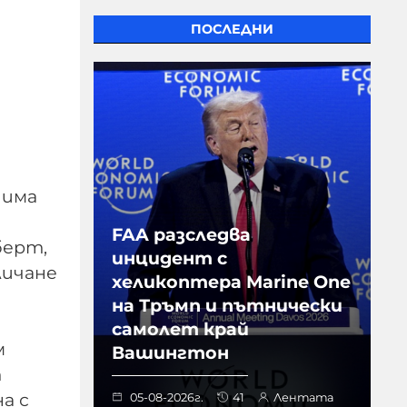
ПОСЛЕДНИ
 има
FAA разследва
берт,
инцидент с
личане
хеликоптера Marine One
на Тръмп и пътнически
самолет край
м
Вашингтон
т
а с
05-08-2026г.
41
Лентата