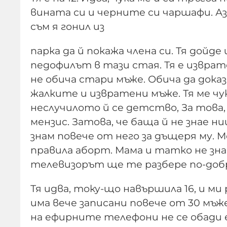
вината си и черните си чаршафи. Аз н
съм я гонил из
парка да й покажа члена си. Тя дойде 
педофилът в тази стая. Тя е изврат
не обича стари мъже. Обича да дока
жалките и извратени мъже. Тя ме 
неслучилото й се детство, За това,
мензис. Затова, че баща й не знае н
знам повече от него за дъщеря му. 
правила аборт. Мама и татко не зна
телевизорът ще те разбере по-доб
Тя идва, току-що навършила 16, и ми
има вече записани повече от 30 мъж
на ефирните телефони не се обади 