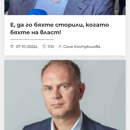
Е, да го бяхте сторили, когато
бяхте на власт!
07-10-2022г.
1151
Соня Колтуклиева