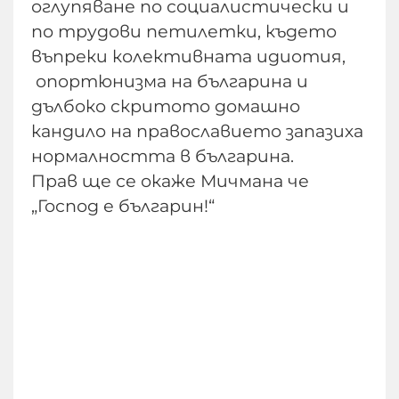
оглупяване по социалистически и
по трудови петилетки, където
въпреки колективната идиотия,
опортюнизма на българина и
дълбоко скритото домашно
кандило на православието запазиха
нормалността в българина.
Прав ще се окаже Мичмана че
„Господ е българин!“