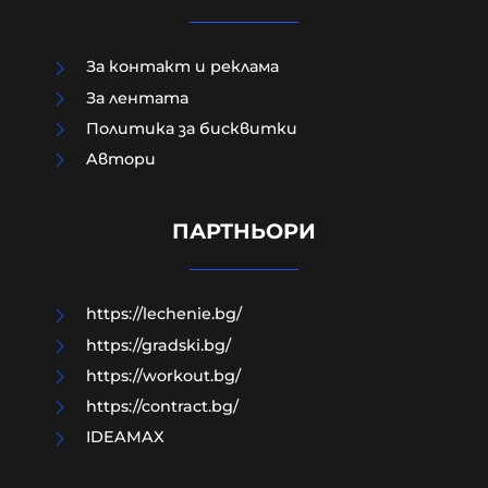
За контакт и реклама
За лентата
Политика за бисквитки
Aвтори
Как да загубим изборите в пет
прости стъпки?
ПАРТНЬОРИ
08-08-2026г.
19
Гост-автор
https://lechenie.bg/
https://gradski.bg/
https://workout.bg/
https://contract.bg/
IDEAMAX