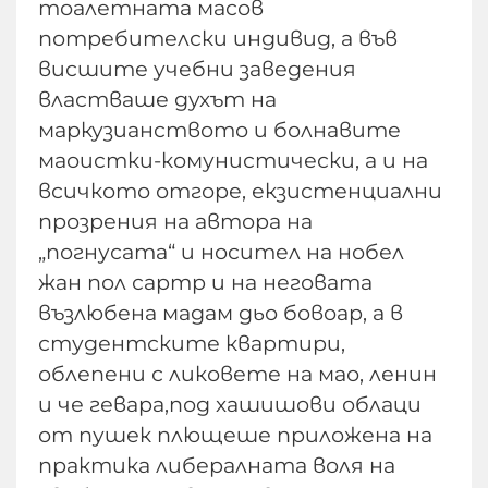
тоалетната масов
потребителски индивид, а във
висшите учебни заведения
властваше духът на
маркузианството и болнавите
маоистки-комунистически, а и на
всичкото отгоре, екзистенциални
прозрения на автора на
„погнусата“ и носител на нобел
жан пол сартр и на неговата
възлюбена мадам дьо бовоар, а в
студентските квартири,
облепени с ликовете на мао, ленин
и че гевара,под хашишови облаци
от пушек плющеше приложена на
практика либералната воля на