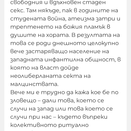
свободния и вдъхновен стаден
секс. Там някъде, пак в годините на
студената война, атеизма затри и
трептенето на божия пламък в
душите на хората. В резултата на
това се роди днешното целокупно
вече застаряващо население на
западната инфантилна общност, в
която на власт дойде
неолиберланата секта на
малцинствата.
Вече ми е трудно да кажа кое бе по
зловещо – дали това, което се
случи на запад или това което се
случи при нас – където въпреки
колективното ритуално