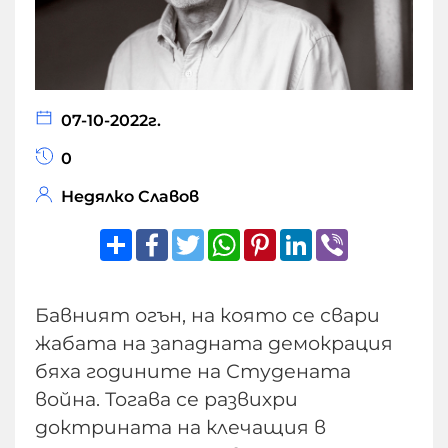
07-10-2022г.
0
Недялко Славов
Share
Facebook
Twitter
WhatsApp
Pinterest
LinkedIn
Viber
Бавният огън, на която се свари
жабата на западната демокрация
бяха годините на Студената
война. Тогава се развихри
доктрината на клечащия в