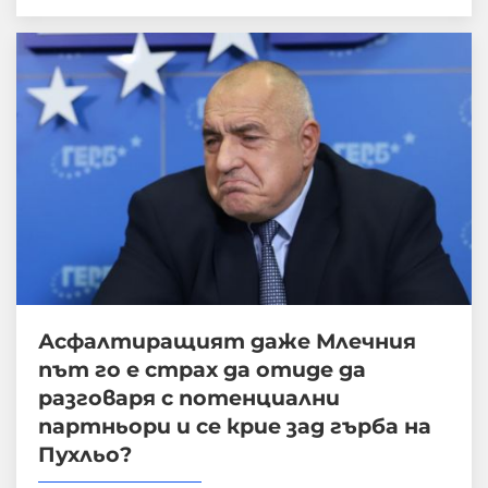
Асфалтиращият даже Млечния
път го е страх да отиде да
разговаря с потенциални
партньори и се крие зад гърба на
Пухльо?