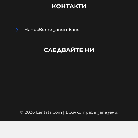
КОНТАКТИ
Направете запитване
Външно министерство привика
СЛЕДВАЙТЕ НИ
украинската посланичка заради
падналия дрон
08-08-2026г.
59
Лентата
© 2026 Lentata.com | Всички права запазени.