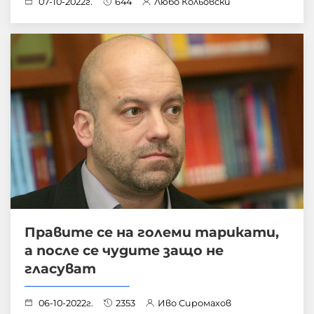
07-10-2022г.
644
Любо Кольовски
Правите се на големи тарикати,
а после се чудите защо не
гласуват
06-10-2022г.
2353
Иво Сиромахов