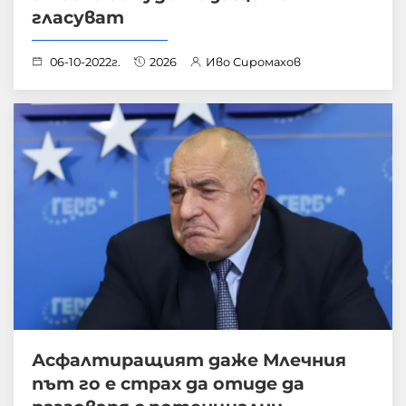
гласуват
06-10-2022г.
2026
Иво Сиромахов
Асфалтиращият даже Млечния
път го е страх да отиде да