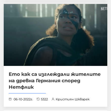
Ето как са изглеждали жителите
на древна Германия според
Нетфлик
06-10-2022г.
5322
Кристиян Шкварек