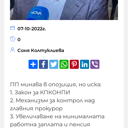
07-10-2022г.
0
Соня Колтуклиева
Share
Facebook
Twitter
WhatsApp
Pinterest
LinkedIn
Viber
ПП минава в опозиция, но иска:
1. Закон за КПКОНПИ
2. Механизъм за контрол над
главния прокурор
3. Увеличаване на минималната
работна заплата и пенсия