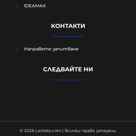
IDEAMAX
КОНТАКТИ
Направете запитване
МО след анализ на останките
СЛЕДВАЙТЕ НИ
край Кардам: Най-вероятно е
дрон-примамка "Майя"
08-08-2026г.
229
Лентата
© 2026 Lentata.com | Всички права запазени.