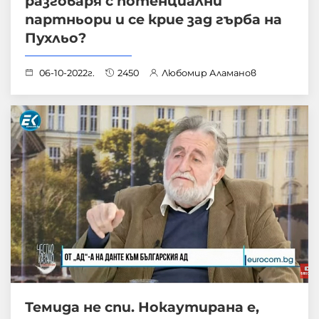
разговаря с потенциални
партньори и се крие зад гърба на
Пухльо?
06-10-2022г.
2450
Любомир Аламанов
Темида не спи. Нокаутирана е,