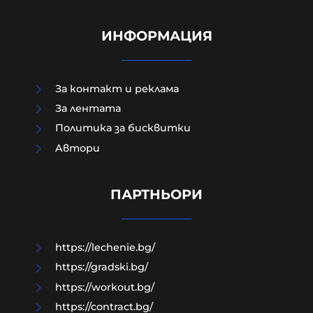
ИНФОРМАЦИЯ
За контакт и реклама
За лентата
Политика за бисквитки
Румънските радари не засекли
Aвтори
"никакво въздухоплавателно
средство", преди дронът да се
взриви у нас
ПАРТНЬОРИ
08-08-2026г.
78
Лентата
https://lechenie.bg/
https://gradski.bg/
https://workout.bg/
https://contract.bg/