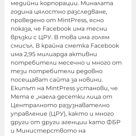
медийни корпорации. Миналата
година цялостно разследване,
проведено от MintPress, ясно
показа, че Facebook има тесни
връзки с ЦРУ. В това има голям
смисъл. В крайна сметка Facebook
има 2,95 милиарда активни
потребители месечно и много от
тези потребители редовно
посещават сайта за новини.
Екипът на MintPress установи, че
Мета е „наела десетки лица от
Централното разузнавателно
управление (ЦРУ), както и много
други от други агенции като ФБР
и Министерството на