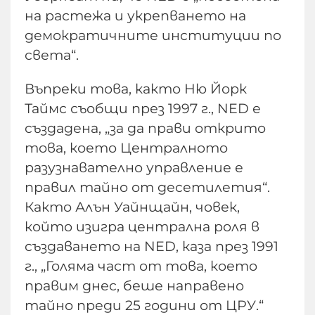
на растежа и укрепването на
демократичните институции по
света“.
Въпреки това, както Ню Йорк
Таймс съобщи през 1997 г., NED е
създадена, „за да прави открито
това, което Централното
разузнавателно управление е
правил тайно от десетилетия“.
Както Алън Уайнщайн, човек,
който изигра централна роля в
създаването на NED, каза през 1991
г., „Голяма част от това, което
правим днес, беше направено
тайно преди 25 години от ЦРУ.“