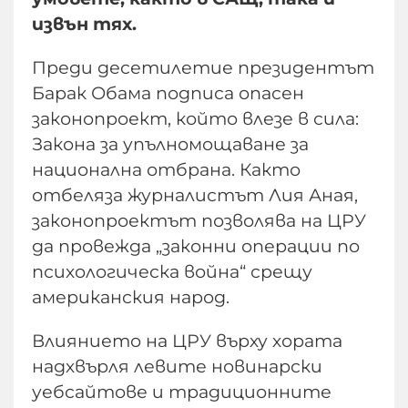
извън тях.
Преди десетилетие президентът
Барак Обама подписа опасен
законопроект, който влезе в сила:
Закона за упълномощаване за
национална отбрана. Както
отбеляза журналистът Лия Аная,
законопроектът позволява на ЦРУ
да провежда „законни операции по
психологическа война“ срещу
американския народ.
Влиянието на ЦРУ върху хората
надхвърля левите новинарски
уебсайтове и традиционните