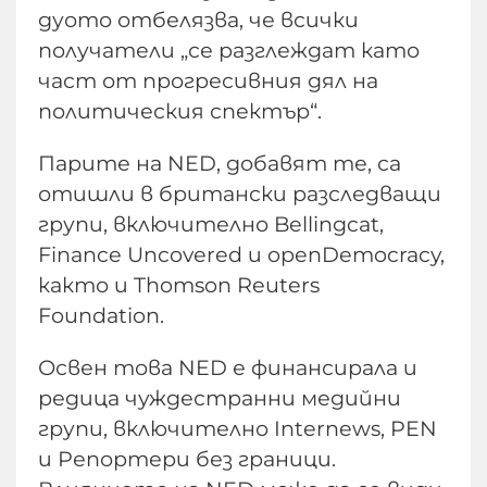
дуото отбелязва, че всички
получатели „се разглеждат като
част от прогресивния дял на
политическия спектър“.
Парите на NED, добавят те, са
отишли в британски разследващи
групи, включително Bellingcat,
Finance Uncovered и openDemocracy,
както и Thomson Reuters
Foundation.
Освен това NED е финансирала и
редица чуждестранни медийни
групи, включително Internews, PEN
и Репортери без граници.