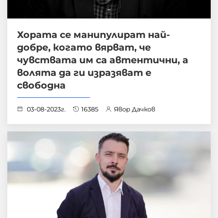
Хората се манипулират най-
добре, когато вярват, че
чувствата им са автентични, а
волята да ги изразяват е
свободна
03-08-2023г.
16385
Явор Дачков