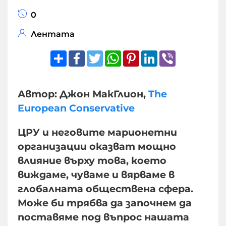
0
Лентата
Share
Facebook
Twitter
WhatsApp
Pinterest
LinkedIn
Viber
Автор: Джон МакГлион,
The
European Conservative
ЦРУ и неговите марионетни
организации оказват мощно
влияние върху това, което
виждаме, чуваме и вярваме в
глобалната обществена сфера.
Може би трябва да започнем да
поставяме под въпрос нашата