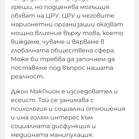
греши, но подценява могъщия
обхват на ЦРУ. ЦРУ и неговите
марионетни организации оказват
мощно влияние върху това, което
виждаме, чуваме и вярваме в
глобалната обществена сфера.
Може би трябва да започнем да
поставяме под въпрос нашата
реалност.
Джон МакГлион е изследовател и
есеист. Той се занимава с
психология и социални отношения
и има голям интерес към
социалната дисфункция и
медийната манипулация.