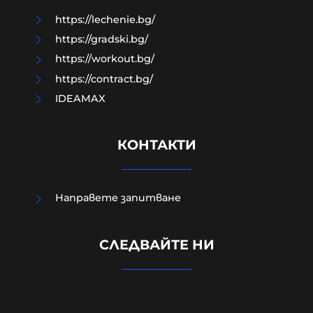
https://lechenie.bg/
https://gradski.bg/
https://workout.bg/
https://contract.bg/
IDEAMAX
КОНТАКТИ
Направете запитване
УНИЦЕФ: Израел убива средно по
едно дете на ден в Газа след
СЛЕДВАЙТЕ НИ
„примирието“ от октомври 2025
г.
06-08-2026г.
17
Лентата