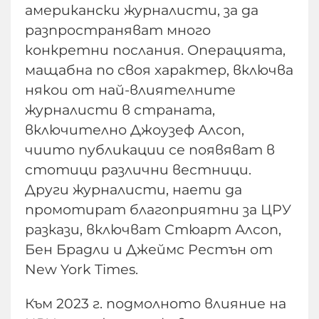
американски журналисти, за да
разпространяват много
конкретни послания. Операцията,
мащабна по своя характер, включва
някои от най-влиятелните
журналисти в страната,
включително Джоузеф Алсоп,
чиито публикации се появяват в
стотици различни вестници.
Други журналисти, наети да
промотират благоприятни за ЦРУ
разкази, включват Стюарт Алсоп,
Бен Брадли и Джеймс Рестън от
New York Times.
Към 2023 г. подмолното влияние на