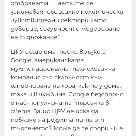
отбраната.“ Наетите се
занимават със „силно политически
чувствителни сектори като
доверие, сигурност и модериране
на съдържание“.
ЦРУ също има тесни връзки с
Google, американската
мултинационална технологична
компания със склонност към
шпиониране на хора, както у дома,
така и в чужбина. Google безспорно
е най-популярната търсачка в
света. Защо ЦРУ не иска да
повлияе на резултатите от
търсенето? Може да се спори - и е