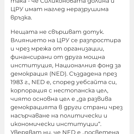
така - че Силиконовата долина и
ЦРУ имат наглед неразрушима
връзка.
Нещата не свършват дотук.
Влиянието на ЦРУ се разпростира
и чрез мрежа от организации,
финансирани от друга мощна
институция, Националния фонд за
демокрация (NED). Създадена през
1983 г., NED е, според уебсайта си,
корпорация с нестопанска цел,
чиято основна цел е „да развива
демокрацията в други страни чрез
насърчаване на политически и
икономически институции“.
Уверяват ни, че NED е „посветена