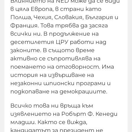
Влиянието на NED може да се види
в цяла Европа, в страни като
Полша, Чехия, Словакия, България и
Франция. Това трябва да засяга
всички ни. В продължение на
десетилетия ЦРУ работи над
законите. В същото време
активно се съпротивлява на
поемането на отговорност. Има
история на извършване на
незаконни шпионски програми и
подкопаване на демокрациите.
Всичко това ни връща към
изявлението на Робърт Ф. Кенеди
младши. Както се вижда,
кандидатът за президент не