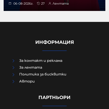
06-08-2026г.
27
Лентата
ИНФОРМАЦИЯ
За контакт и реклама
За лентата
Политика за бисквитки
Aвтори
Модернизацията на бойната ни
авиация – срамна история за 17
години нехайство и саботажи
ПАРТНЬОРИ
06-08-2026г.
53
Лентата