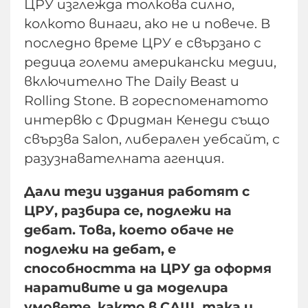
ЦРУ изглежда толкова силно,
колкото винаги, ако не и повече. В
последно време ЦРУ е свързано с
редица големи американски медии,
включително The Daily Beast и
Rolling Stone. В гореспоменатото
интервю с Фридман Кенеди също
свързва Salon, либерален уебсайт, с
разузнавателната агенция.
Дали тези издания работят с
ЦРУ, разбира се, подлежи на
дебат. Това, което обаче не
подлежи на дебат, е
способността на ЦРУ да оформя
наративите и да моделира
умовете, както в САЩ, така и