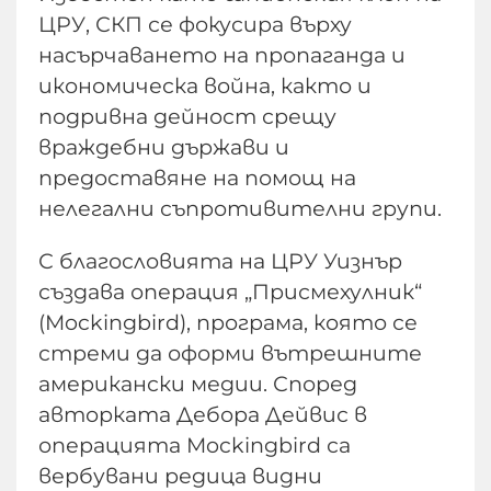
ЦРУ, СКП се фокусира върху
насърчаването на пропаганда и
икономическа война, както и
подривна дейност срещу
враждебни държави и
предоставяне на помощ на
нелегални съпротивителни групи.
С благословията на ЦРУ Уизнър
създава операция „Присмехулник“
(Mockingbird), програма, която се
стреми да оформи вътрешните
американски медии. Според
авторката Дебора Дейвис в
операцията Mockingbird са
вербувани редица видни