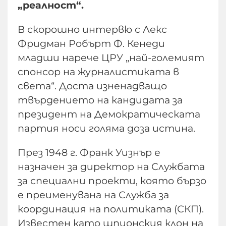
„реалност“.
В скорошно интервю с Лекс
Фридман Робърт Ф. Кенеди
младши нарече ЦРУ „най-големият
спонсор на журналистиката в
света“. Доста изненадващо
твърдението на кандидата за
президент на Демократическата
партия носи голяма доза истина.
През 1948 г. Франк Уизнър е
назначен за директор на Службата
за специални проекти, която бързо
е преименувана на Служба за
координация на политиката (СКП).
Известен като шпионския клон на