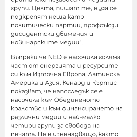
групи. Целта, пишат те, е „да се
подкрепят неща като
политически партии, профсъюзи,
дисидентски движения и
новинарските медии“.
Въпреки че NED е насочила голяма
част от енергията и ресурсите
си към Източна Европа, Латинска
Америка и Азия, Кенард и Къртис
показват, че напоследък се е
насочила към Обединеното
кралство и към финансирането на
различни медии и най-малко
четири групи за свобода на
печата. Не е изненадващо, както