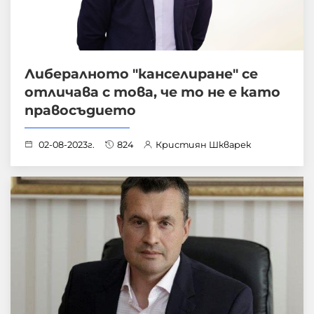
Либералното "канселиране" се
отличава с това, че то не е като
правосъдието
02-08-2023г.
824
Кристиян Шкварек