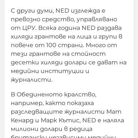
С други думи, NED изглежда е
превозно средство, управлявано
от ЦРУ. Всяка година NED раздава
хиляди грантове на лица и групи в
повече от 100 страни. Много от
тези грантове на стойност
десетки хиляди долари се дават на
медийни институции и
журналисти.
В Обединеното кралство,
например, както показаха
разследващите журналисти Мат
Кенард и Марк Кътис, NED е наляла
милиони долари в редица
британски независими медийни