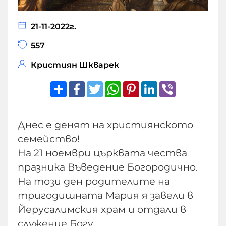
21-11-2022г.
557
Кристиян Шкварек
Share
Facebook
Twitter
WhatsApp
Pinterest
LinkedIn
Viber
Днес е денят на християнското
семейство!
На 21 ноември църквата чества
празникa Въведение Богородично.
На този ден родителите на
тригодишната Мария я завели в
Йерусалимския храм и отдали в
служение Богу.