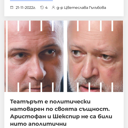
21-11-2022г.
4
д-р Цветеслава Гълъбова
Театърът е политически
натоварен по своята същност.
Аристофан и Шекспир не са били
нито аполитични