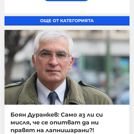
ОЩЕ ОТ КАТЕГОРИЯТА
Боян Дуранкев: Само аз ли си
мисля, че се опитват да ни
правят на лапнишарани?!