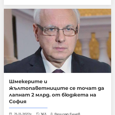
Шмекерите и
жълтопаветниците се точат да
лапнат 2 млрд. от бюджета на
София
21-11-2022г.
363
Велизар Енчев