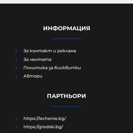
ИНФОРМАЦИЯ
За контакт и реклама
За лентата
Политика за бисквитки
Aвтори
Лидерката на френските Зелени
призовава за забрана на X по време
на избори
ПАРТНЬОРИ
06-08-2026г.
56
Лентата
https://lechenie.bg/
https://gradski.bg/