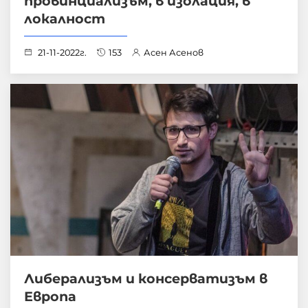
провинциализъм, в изолация, в
локалност
21-11-2022г.
153
Асен Асенов
Либерализъм и консерватизъм в
Европа