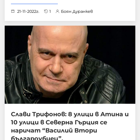
21-11-2022г.
1
Боян Дуранкев
Слави Трифонов: 8 улици в Атина и
10 улици в Северна Гърция се
наричат “Василий Втори
българоубиец”.