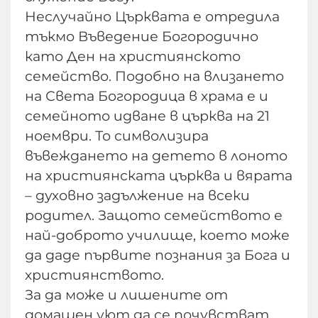
Неслучайно Църквата е отредила
тъкмо Въведение Богородично
като Ден на християнското
семейство. Подобно на влизането
на Света Богородица в храма е и
семейното идване в църква на 21
ноември. То символизира
въвеждането на детето в лоното
на християнската църква и вярата
– духовно задължение на всеки
родител. Защото семейството е
най-доброто училище, което може
да даде първите познания за Бога и
християнството.
За да може и лишените от
домашен уют да се почувстват