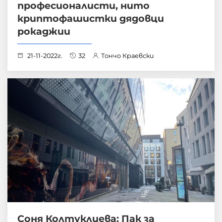
професионалисти, нито
криптофашистки дядовци
рокаджии
21-11-2022г.
32
Тончо Краевски
Соня Колтуклиева: Пак за