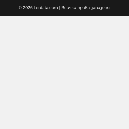
© 2026 Lentata.com | Всички права запазени.
Съдът спря събарянето на 12
жилищни сгради в Баба Алино
06-08-2026г.
305
Лентата