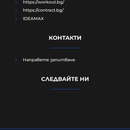
https://workout.bg/
https://contract.bg/
IDEAMAX
КОНТАКТИ
Направете запитване
СЛЕДВАЙТЕ НИ
Жестоко убитият в Пловдив
Георги бил сирак, мечтаел за деца
06-08-2026г.
558
Лентата