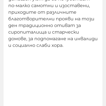
по-малко самотни и изоставени,
приходите от различните
благотворителни прояви на този
ден традиционно отиват за
сиропиталища и старчески
домове, за подпомагане на инвалиди
и социално слаби хора.