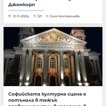
Джемкорп
21-11-2022г.
321
Соня Колтуклиева
Софийската културна сцена е
потънала в тежък