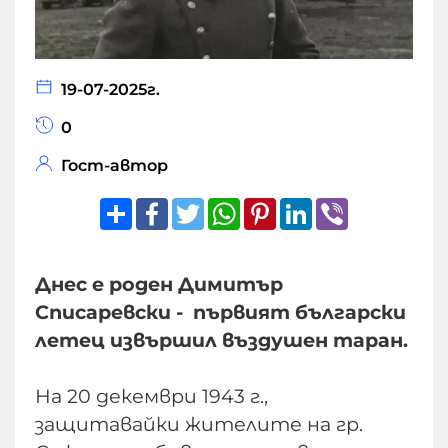
19-07-2025г.
0
Гост-автор
Share
Facebook
Twitter
WhatsApp
Pinterest
LinkedIn
Viber
Днес е роден Димитър
Списаревски - първият български
летец извършил въздушен таран.
На 20 декември 1943 г.,
защитавайки жителите на гр.