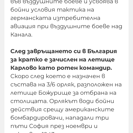
във въздушните боеве и усвоява в
бойни условия тактика на
германската изтребителна
авиация при въздушните боеве над
Канала.
След завръщането си в България
за кратко е зачислен на летище
Карлово като ротен командир.
Скоро след което е назначен в
състава на 3/6 орляк, разположен на
летище Божурище за отбрана на
столицата. Орлякът води бойни
действия срещу американските
бомбардировачи, нападали три
пъти София през ноември и