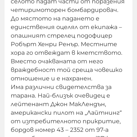
селото падат части от поразения
четиримоторен бомбардировач.
До мястото на падането е
единствения оцелял от екипажа –
опашният стрелец подофицер
Робърт Хенри Ренър. Местните
хора го отвеждат в кметството.
Вместо очакваната от него
враждебност той среща човешко
отношение и е нахранен.
Има различни свидетелства за
тарана. Най-близък очевидец е
лейтенант Джон МакЛендън,
американски пилот на „Лайтнинг“
от изтребителното прикритие,
бордов номер 43 – 2352 от 97-а