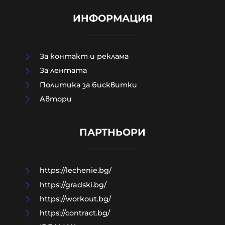
ИНФОРМАЦИЯ
За контакт и реклама
За лентата
Политика за бисквитки
Румънските радари не засекли
Aвтори
"никакво въздухоплавателно
средство", преди дронът да се
взриви у нас
ПАРТНЬОРИ
08-08-2026г.
74
Лентата
https://lechenie.bg/
https://gradski.bg/
https://workout.bg/
https://contract.bg/