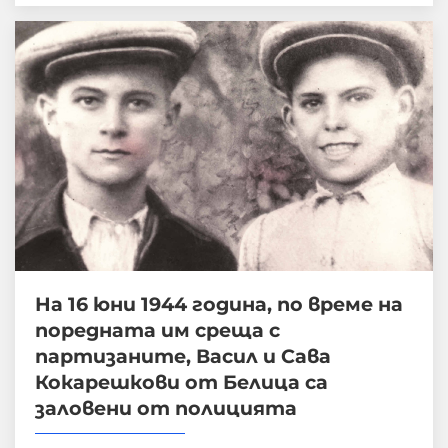
На 16 юни 1944 година, по време на
поредната им среща с
партизаните, Васил и Сава
Кокарешкови от Белица са
заловени от полицията