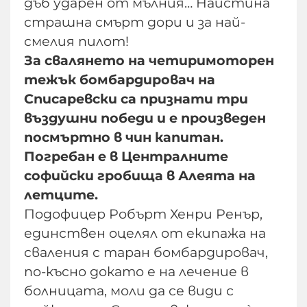
дъб ударен от мълния… Наистина
страшна смърт дори и за най-
смелия пилот!
За свалянето на четиримоторен
тежък бомбардировач на
Списаревски са признати три
въздушни победи и е произведен
посмъртно в чин капитан.
Погребан е в Централните
софийски гробища в Алеята на
летците.
Подофицер Робърт Хенри Ренър,
единствен оцелял от екипажа на
сваления с таран бомбардировач,
по-късно докато е на лечение в
болницата, моли да се види с