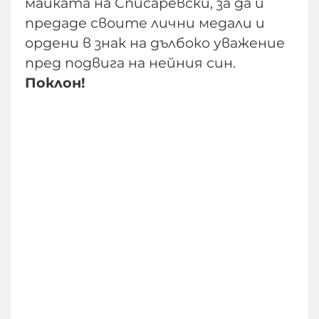
майката на Списаревски, за да ѝ
предаде своите лични медали и
ордени в знак на дълбоко уважение
пред подвига на нейния син.
Поклон!