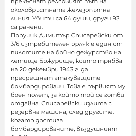
прекъснат релсовият път на
околовръстната железопътна
линия. Убити са 64 души, други 93
са ранени.
Поручик Димитър Списаревски от
3/6 изтребителен орляк е един от
пилотите на бойно дежурство на
летище Божурище, които трябва
на 20 декември 1943 г. да
пресрещнат атакуващите
бомбардировачи. Това е първият му
боен полет, за който той се готви
отдавна. Списаревски излита с
резервна машина, след другите.
Когато достига
бомбардировачите, въздушният