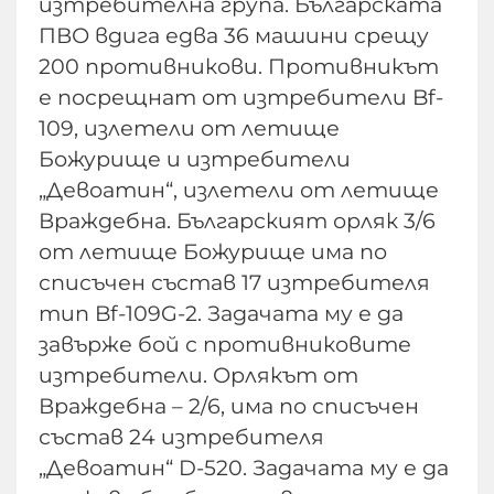
изтребителна група. Българската
ПВО вдига едва 36 машини срещу
200 противникови. Противникът
е посрещнат от изтребители Bf-
109, излетели от летище
Божурище и изтребители
„Девоатин“, излетели от летище
Враждебна. Българският орляк 3/6
от летище Божурище има по
списъчен състав 17 изтребителя
тип Bf-109G-2. Задачата му е да
завърже бой с противниковите
изтребители. Орлякът от
Враждебна – 2/6, има по списъчен
състав 24 изтребителя
„Девоатин“ D-520. Задачата му е да