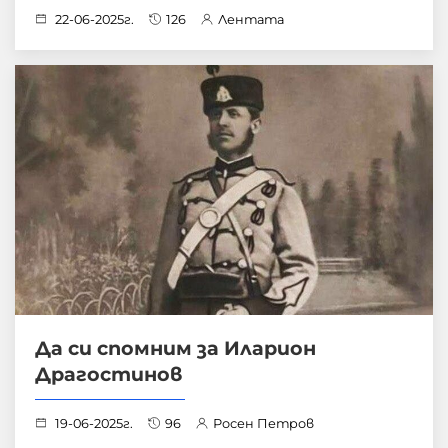
22-06-2025г.
126
Лентата
Да си спомним за Иларион
Драгостинов
19-06-2025г.
96
Росен Петров