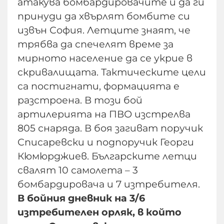
атакува бомбардировачите и да ги
принуди да хвърлят бомбите си
извън София. Летците знаят, че
трябва да спечелят време за
мирното население да се укрие в
скривалищата. Тактическите цели
са постигнати, формацията е
разстроена. В този бой
артилерията на ПВО изстрелва
805 снаряда. В боя загиват поручик
Списаревски и подпоручик Георги
Кюмюрджиев. Българските летци
свалят 10 самолета – 3
бомбардировача и 7 изтребителя.
В бойния дневник на 3/6
изтребителен орляк, в който