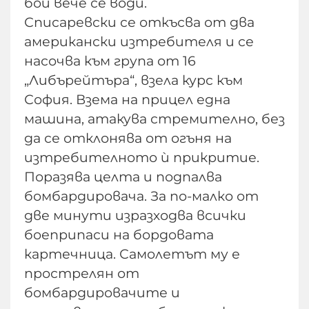
бой вече се води.
Списаревски се откъсва от два
американски изтребителя и се
насочва към група от 16
„Либърейтъра“, взела курс към
София. Взема на прицел една
машина, атакува стремително, без
да се отклонява от огъня на
изтребителното ѝ прикритие.
Поразява целта и подпалва
бомбардировача. За по-малко от
две минути изразходва всички
боеприпаси на бордовата
картечница. Самолетът му е
прострелян от
бомбардировачите и