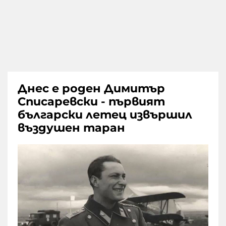
Днес е роден Димитър
Списаревски - първият
български летец извършил
въздушен таран