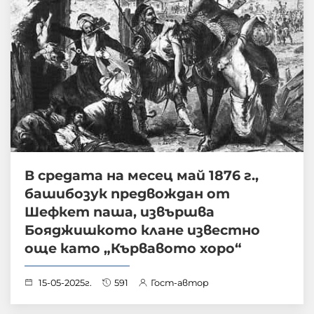
В средата на месец май 1876 г.,
башибозук предвождан от
Шефкет паша, извършва
Бояджишкото клане известно
още като „Кървавото хоро“
15-05-2025г.
591
Гост-автор