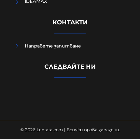
IDEAMAX
КОНТАКТИ
Направете запитване
МО след анализ на останките
СЛЕДВАЙТЕ НИ
край Кардам: Най-вероятно е
дрон-примамка "Майя"
08-08-2026г.
214
Лентата
© 2026 Lentata.com | Всички права запазени.