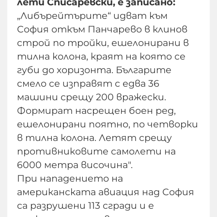
лети Списаревски, е записано:
„Либърейтърите“ идват към
София откъм Панчарево в клинов
строй по тройки, ешелонирани в
тилна колона, краят на която се
губи до хоризонта. Българите
смело се изправят с едва 36
машини срещу 200 вражески.
Формират насрещен боен ред,
ешелонирани поятно, по четворки
в тилна колона. Летят срещу
противниковите самолети на
6000 метра височина".
При нападението на
американската авиация над София
са разрушени 113 сгради и е