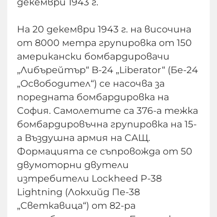
декември 1943 г.
На 20 декември 1943 г. на височина
от 8000 метра групировка от 150
американски бомбардировачи
„Либърейтър“ B-24 „Liberator“ (Бе-24
„Освободител“) се насочва за
поредната бомбардировка на
София. Самолетите са 376-а тежка
бомбардировъчна групировка на 15-
а Въздушна армия на САЩ.
Формацията се съпровожда от 50
двумоторни двутели
изтребители Lockheed P-38
Lightning (Локхийд Пе-38
„Светкавица“) от 82-ра