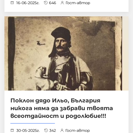
16-06-2025г.
646
Гост-автор
Поклон дядо Ильо, България
никога няма да забрави твоята
всеотдайност и родолюбие!!!
30-05-2025г.
342
Гост-автор