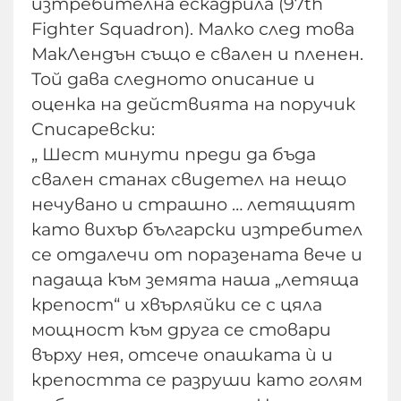
изтребителна ескадрила (97th
Fighter Squadron). Малко след това
МакЛендън също е свален и пленен.
Той дава следното описание и
оценка на действията на поручик
Списаревски:
„ Шест минути преди да бъда
свален станах свидетел на нещо
нечувано и страшно … летящият
като вихър български изтребител
се отдалечи от поразената вече и
падаща към земята наша „летяща
крепост“ и хвърляйки се с цяла
мощност към друга се стовари
върху нея, отсече опашката ѝ и
крепостта се разруши като голям