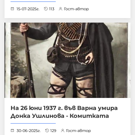
15-07-2025г.
113
Гост-автор
На 26 юни 1937 г. във Варна умира
Донка Ушлинова - Комитката
30-06-2025г.
129
Гост-автор