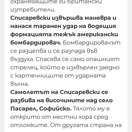
охраняващите ги британски
изтребители.
Списаревски извършва маневра и
нанася таранен удар на водещия
формацията тежък американски
бомбардировач.
Бомбардировачът
се разцепва и се разпада във
въздуха. Спасява се само опашният
стрелец, който е изхвърлен заедно
с картечниците от ударната
вълна.
Самолетът на Списаревски се
разбива на височините над село
Пасарел, Софийско.
Тялото му е
открито от местни хора сред
отломките. От другата страна на