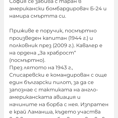
София се забива с таран в
американски бомбардировач Б-24 и
намира смъртта си.
Приживе е поручик, посмъртно
произведен капитан (1944 г.) и
полковник през (2009 г.). Кавалер е
на ордена „За храброст“
(посмъртно).
През лятото на 1943 г.,
Списаревски е командирован с още
един български пилот, за да се
запознае с тактиката на англо-
американската авиация и
начините на борба с нея. Изпратен
е край Ламанша, където участва